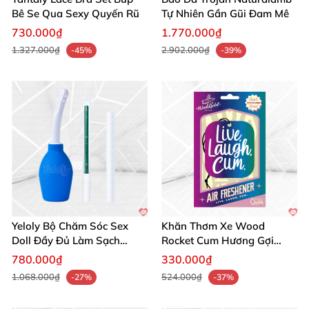
từ chúng tôi, tận hưởng sạc pin an toàn, nhanh
Bê Se Qua Sexy Quyến Rũ
Tự Nhiên Gần Gũi Đam Mê
chóng và đáng tin cậy. Đừng chần chừ, sở hữu ngay
730.000₫
1.770.000₫
đi! 🛒💥
1.327.000₫
2.902.000₫
-45%
-39%
Yeloly Bộ Chăm Sóc Sex
Khăn Thơm Xe Wood
Doll Đầy Đủ Làm Sạch
Rocket Cum Hương Gợi
Nhanh Tiết Kiệm
Tình Nồng
780.000₫
330.000₫
1.068.000₫
524.000₫
-27%
-37%