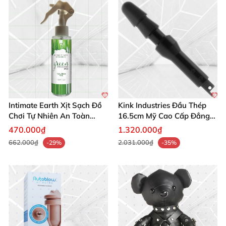
Intimate Earth Xịt Sạch Đồ
Kink Industries Đầu Thép
Chơi Tự Nhiên An Toàn
16.5cm Mỹ Cao Cấp Đẳng
Hoàn Hảo
Cấp
470.000₫
1.320.000₫
662.000₫
2.031.000₫
-29%
-35%