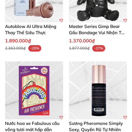
Autoblow AI Ultra Miệng
Master Series Gimp Bear
Thay Thế Siêu Thực
Gấu Bondage Vui Nhộn Táo
Bạo
1.890.000₫
1.370.000₫
2.363.000₫
1.877.000₫
-20%
-27%
Nước hoa xe Fabulous cầu
Sương Pheromone Simply
vồng tươi mát hấp dẫn
Sexy, Quyến Rũ Tự Nhiên