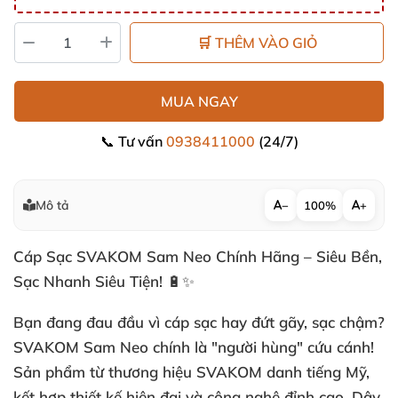
🛒 THÊM VÀO GIỎ
MUA NGAY
📞 Tư vấn
0938411000
(24/7)
Mô tả
−
100%
+
Cáp Sạc SVAKOM Sam Neo Chính Hãng – Siêu Bền,
Sạc Nhanh Siêu Tiện! 🔋✨
Bạn đang đau đầu vì
cáp sạc
hay đứt gãy, sạc chậm?
SVAKOM Sam Neo
chính là "người hùng" cứu cánh!
Sản phẩm từ thương hiệu SVAKOM danh tiếng Mỹ,
kết hợp thiết kế hiện đại và công nghệ đỉnh cao. Dây