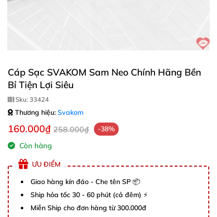
Cáp Sạc SVAKOM Sam Neo Chính Hãng Bền
Bỉ Tiện Lợi Siêu
Sku:
33424
Thương hiệu:
Svakom
160.000₫
258.000₫
-38%
Còn hàng
ƯU ĐIỂM
Giao hàng kín đáo - Che tên SP 📦
Ship hỏa tốc 30 - 60 phút (cả đêm) ⚡
Miễn Ship cho đơn hàng từ 300.000đ