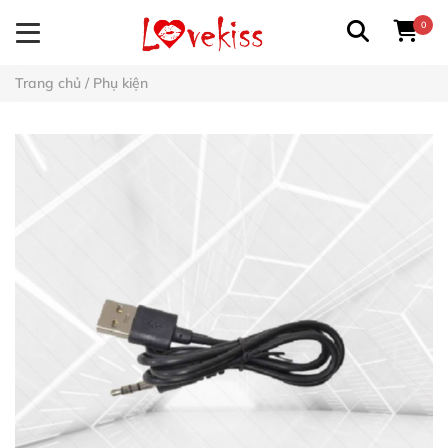
0
Trang chủ
/
Phụ kiện