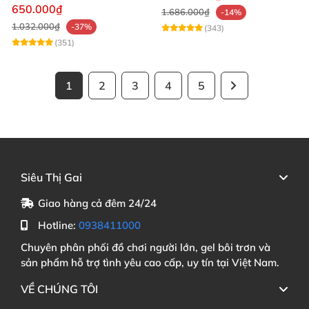
mạnh mẽ
650.000₫
1.686.000₫
-14%
1.032.000₫
-37%
(343)
(351)
1
2
3
4
5
Siêu Thị Gai
Giao hàng cả đêm 24/24
Hotline:
0938411000
Chuyên phân phối đồ chơi người lớn, gel bôi trơn và
sản phẩm hỗ trợ tình yêu cao cấp, uy tín tại Việt Nam.
VỀ CHÚNG TÔI