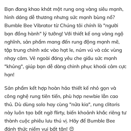
Bạn đang khao khát một
rung ong vàng
siêu mạnh,
hình dáng dễ thương nhưng sức mạnh bùng nổ?
Bumble Bee Vibrator
từ Chúng tôi chính là "người
bạn đồng hành" lý tưởng! Với thiết kế ong vàng ngộ
nghĩnh, sản phẩm mang đến rung động mạnh mẽ,
tập trung chính xác vào
hạt le
, núm vú và các vùng
nhạy cảm. Vẻ ngoài đáng yêu che giấu sức mạnh
"khủng", giúp bạn dễ dàng chinh phục khoái cảm cực
hạn!
Sản phẩm kết hợp hoàn hảo
thiết kế nhỏ gọn
và
công nghệ rung tiên tiến, phù hợp newbie lẫn cao
thủ. Dù dùng solo hay cùng "nửa kia",
rung clitoris
này luôn tạo bất ngờ flirty, biến khoảnh khắc riêng tư
thành cuộc phiêu lưu thú vị. Hãy để Bumble Bee
đánh thức niềm vui bất tận! 😍