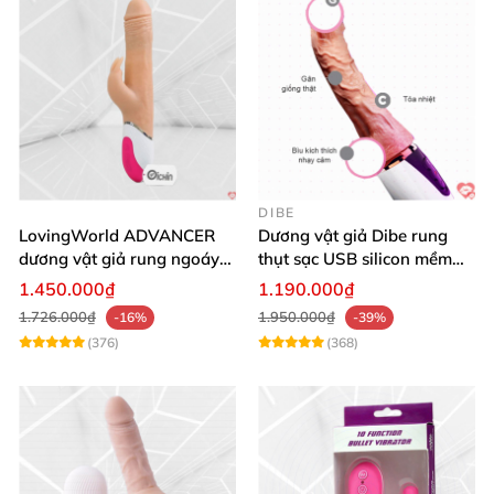
DIBE
LovingWorld ADVANCER
Dương vật giả Dibe rung
dương vật giả rung ngoáy
thụt sạc USB silicon mềm
thụt 7 chế độ
mại thật
1.450.000₫
1.190.000₫
1.726.000₫
1.950.000₫
-16%
-39%
(376)
(368)