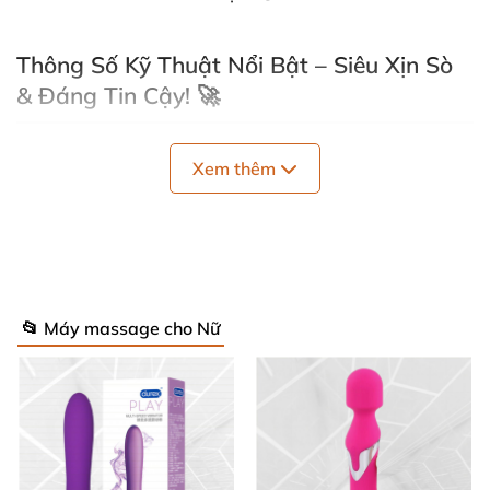
Thông Số Kỹ Thuật Nổi Bật – Siêu Xịn Sò
& Đáng Tin Cậy! 🚀
Bumble Bee rung ong
không chỉ đẹp mắt mà còn
Xem thêm
chinh phục bằng thông số đỉnh cao. Dưới đây là
những điểm sáng khiến sản phẩm vượt trội hẳn:
Chiều dài
: 3.15" (khoảng 8cm) – Nhỏ xinh, dễ
cầm nắm mọi lúc! 📏
📂 Máy massage cho Nữ
Chiều rộng
: 1.97" (khoảng 5cm) – Ergonomic ôm
sát, thoải mái dùng lâu không mỏi. ✨
Thiết kế ong vàng
: Dễ thương, vui nhộn nhưng
rung siêu mạnh mẽ! 🐝