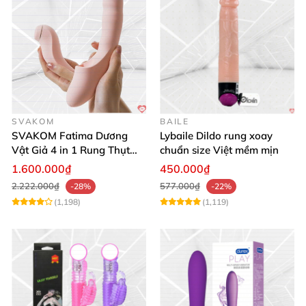
SVAKOM
BAILE
SVAKOM Fatima Dương
Lybaile Dildo rung xoay
Vật Giả 4 in 1 Rung Thụt
chuẩn size Việt mềm mịn
Hút Toả Nhiệt Massage Cho
1.600.000₫
450.000₫
Nữ
2.222.000₫
577.000₫
-28%
-22%
(1,198)
(1,119)