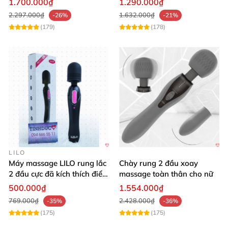
1.700.000₫
1.290.000₫
2.297.000₫
1.632.000₫
-26%
-21%
(179)
(178)
LILO
Máy massage LILO rung lắc
Chày rung 2 đầu xoay
2 đầu cực đã kích thích điểm
massage toàn thân cho nữ
G âm đạo
500.000₫
1.554.000₫
769.000₫
2.428.000₫
-35%
-36%
(175)
(175)