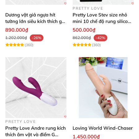
PRETTY LOVE
Dương vật giả ngựa hít
Pretty Love Stev size nhỏ
tường lớn siêu kích thích gai
mini 10 chế độ rung silicone
nổi
mềm
890.000₫
500.000₫
1.202.000₫
862.000₫
-26%
-42%
(360)
(360)
PRETTY LOVE
Pretty Love Andre rung kích
Loving World Wind-Chaser
thích âm vật và điểm G
1.450.000₫