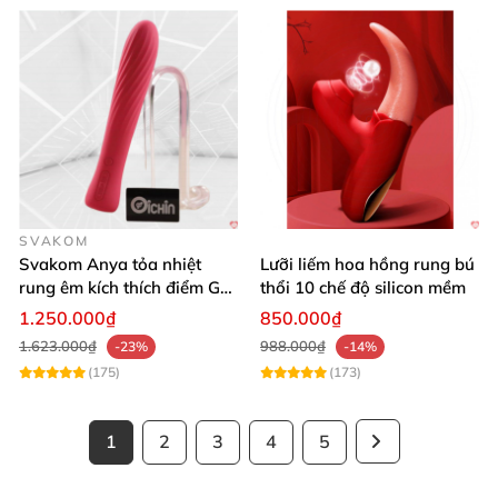
SVAKOM
Svakom Anya tỏa nhiệt
Lưỡi liếm hoa hồng rung bú
rung êm kích thích điểm G
thổi 10 chế độ silicon mềm
silicon Mỹ cao cấp an toàn
1.250.000₫
850.000₫
1.623.000₫
988.000₫
-23%
-14%
(175)
(173)
1
2
3
4
5