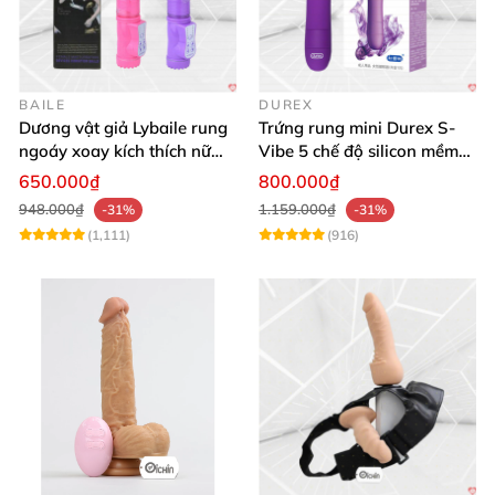
BAILE
DUREX
Dương vật giả Lybaile rung
Trứng rung mini Durex S-
ngoáy xoay kích thích nữ
Vibe 5 chế độ silicon mềm
thủ dâm
mịn cao cấp
650.000₫
800.000₫
948.000₫
1.159.000₫
-31%
-31%
(1,111)
(916)