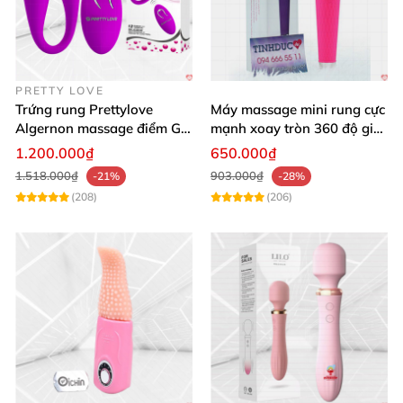
PRETTY LOVE
Trứng rung Prettylove
Máy massage mini rung cực
Algernon massage điểm G
mạnh xoay tròn 360 độ giá
12 chế độ
rẻ chất lượng
1.200.000₫
650.000₫
1.518.000₫
903.000₫
-21%
-28%
(208)
(206)