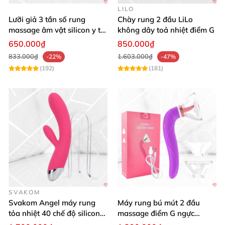
LILO
Lưỡi giả 3 tần số rung
Chày rung 2 đầu LiLo
massage âm vật silicon y tế
không dây toả nhiệt điểm G
an toàn
650.000₫
850.000₫
833.000₫
1.603.000₫
-22%
-47%
(192)
(181)
SVAKOM
Svakom Angel máy rung
Máy rung bú mút 2 đầu
tỏa nhiệt 40 chế độ silicon
massage điểm G ngực
mềm mịn
silicon y tế mềm mại