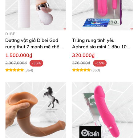
DIBE
Dương vật giả Dibei God
Trứng rung tình yêu
rung thụt 7 mạnh mẽ chế độ
Aphrodisia mini 1 đầu 10
tỏa nhiệt
chế độ rung đa năng
1.500.000₫
320.000₫
2.307.000₫
376.000₫
-35%
-15%
(364)
(360)