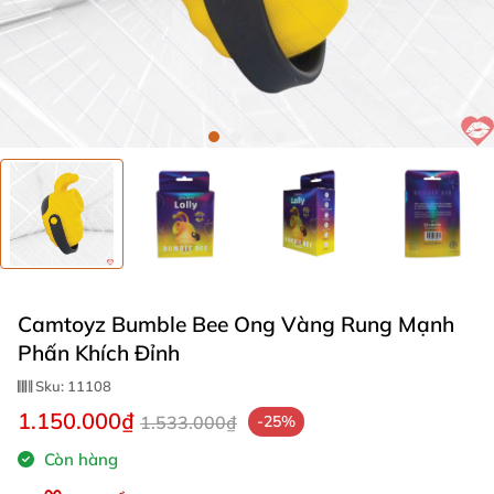
Camtoyz Bumble Bee Ong Vàng Rung Mạnh
Phấn Khích Đỉnh
Sku:
11108
1.150.000₫
1.533.000₫
-25%
Còn hàng