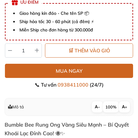
ƯU ĐIỂM
Giao hàng kín đáo - Che tên SP 📦
Ship hỏa tốc 30 - 60 phút (cả đêm) ⚡
Miễn Ship cho đơn hàng từ 300.000đ
🛒 THÊM VÀO GIỎ
MUA NGAY
📞 Tư vấn
0938411000
(24/7)
Mô tả
−
100%
+
Bumble Bee Rung Ong Vàng Siêu Mạnh – Bí Quyết
Khoái Lạc Đỉnh Cao! 🐝✨