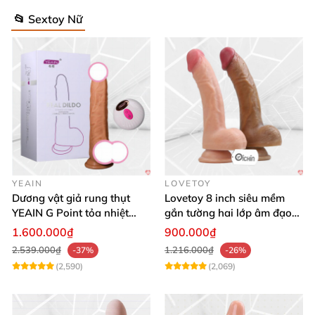
📂 Sextoy Nữ
YEAIN
LOVETOY
Dương vật giả rung thụt
Lovetoy 8 inch siêu mềm
YEAIN G Point tỏa nhiệt
gắn tường hai lớp âm đạo
điều khiển từ xa
giả chuẩn y tế
1.600.000₫
900.000₫
2.539.000₫
1.216.000₫
-37%
-26%
(2,590)
(2,069)