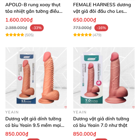
APOLO-B rung xoay thụt
FEMALE HARNESS dương
tỏa nhiệt gắn tường điều
vật giả đôi đầu cho Les
khiển từ xa đa chế độ
massage cực sướng
1.600.000₫
650.000₫
2.388.000₫
773.000₫
-33%
-16%
(505)
(479)
YEAIN
YEAIN
Dương vật giả dính tường
Dương vật giả dính tường
có bìu Yeain 9.5 mềm mại
có bìu Yeain 7.0 như thật
thật
850.000₫
850.000₫