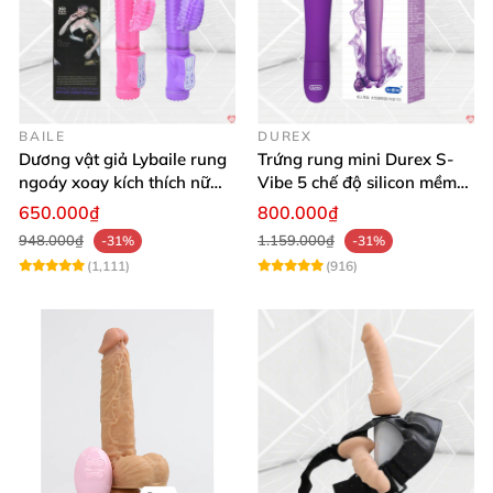
BAILE
DUREX
Dương vật giả Lybaile rung
Trứng rung mini Durex S-
ngoáy xoay kích thích nữ
Vibe 5 chế độ silicon mềm
thủ dâm
mịn cao cấp
650.000₫
800.000₫
948.000₫
1.159.000₫
-31%
-31%
(1,111)
(916)