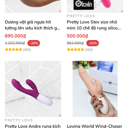
PRETTY LOVE
Dương vật giả ngựa hít
Pretty Love Stev size nhỏ
tường lớn siêu kích thích gai
mini 10 chế độ rung silicone
nổi
mềm
890.000₫
500.000₫
1.202.000₫
862.000₫
-26%
-42%
(360)
(360)
PRETTY LOVE
Pretty Love Andre rung kích
Loving World Wind-Chaser