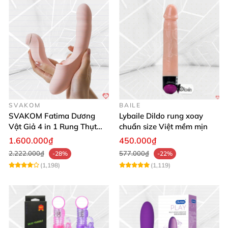
SVAKOM
BAILE
SVAKOM Fatima Dương
Lybaile Dildo rung xoay
Vật Giả 4 in 1 Rung Thụt
chuẩn size Việt mềm mịn
Hút Toả Nhiệt Massage Cho
1.600.000₫
450.000₫
Nữ
2.222.000₫
577.000₫
-28%
-22%
(1,198)
(1,119)