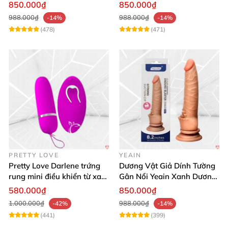
thật
850.000₫
850.000₫
988.000₫
988.000₫
-14%
-14%
(478)
(471)
PRETTY LOVE
YEAIN
Pretty Love Darlene trứng
Dương Vật Giả Dính Tường
rung mini điều khiển từ xa
Gân Nổi Yeain Xanh Dương
12 chế độ rung mạnh
8.2 Siêu Thật
580.000₫
850.000₫
1.000.000₫
988.000₫
-42%
-14%
(441)
(399)