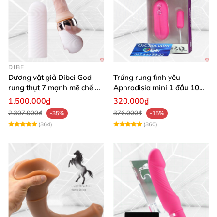
DIBE
Dương vật giả Dibei God
Trứng rung tình yêu
rung thụt 7 mạnh mẽ chế độ
Aphrodisia mini 1 đầu 10
tỏa nhiệt
chế độ rung đa năng
1.500.000₫
320.000₫
2.307.000₫
376.000₫
-35%
-15%
(364)
(360)