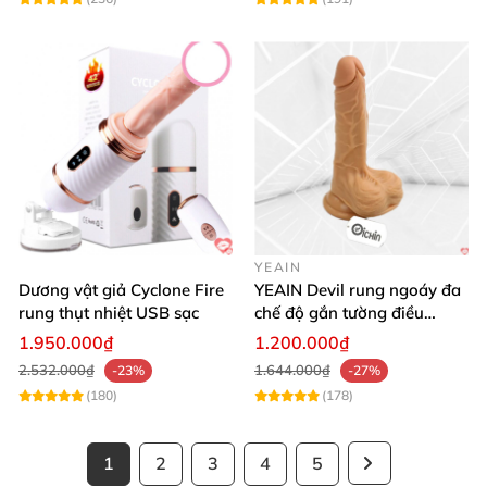
YEAIN
Dương vật giả Cyclone Fire
YEAIN Devil rung ngoáy đa
rung thụt nhiệt USB sạc
chế độ gắn tường điều
khiển từ xa tiện lợi
1.950.000₫
1.200.000₫
2.532.000₫
1.644.000₫
-23%
-27%
(180)
(178)
1
2
3
4
5