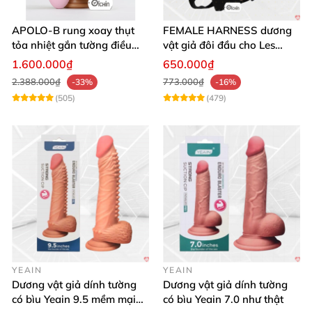
APOLO-B rung xoay thụt
FEMALE HARNESS dương
tỏa nhiệt gắn tường điều
vật giả đôi đầu cho Les
khiển từ xa đa chế độ
massage cực sướng
1.600.000₫
650.000₫
2.388.000₫
773.000₫
-33%
-16%
(505)
(479)
YEAIN
YEAIN
Dương vật giả dính tường
Dương vật giả dính tường
có bìu Yeain 9.5 mềm mại
có bìu Yeain 7.0 như thật