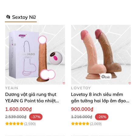
📂 Sextoy Nữ
YEAIN
LOVETOY
Dương vật giả rung thụt
Lovetoy 8 inch siêu mềm
YEAIN G Point tỏa nhiệt
gắn tường hai lớp âm đạo
điều khiển từ xa
giả chuẩn y tế
1.600.000₫
900.000₫
2.539.000₫
1.216.000₫
-37%
-26%
(2,590)
(2,069)