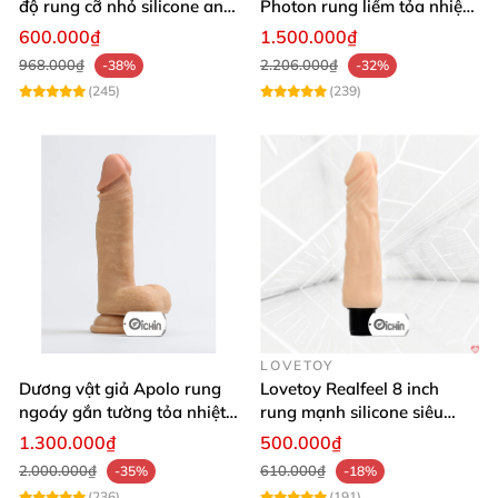
độ rung cỡ nhỏ silicone an
Photon rung liếm tỏa nhiệt
toàn pin AAA dễ dùng
pin sạc cao cấp
600.000₫
1.500.000₫
968.000₫
2.206.000₫
-38%
-32%
(245)
(239)
LOVETOY
Dương vật giả Apolo rung
Lovetoy Realfeel 8 inch
ngoáy gắn tường tỏa nhiệt
rung mạnh silicone siêu
đa chế độ
mềm
1.300.000₫
500.000₫
2.000.000₫
610.000₫
-35%
-18%
(236)
(191)