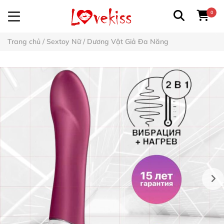
0
Trang chủ
/
Sextoy Nữ
/
Dương Vật Giả Đa Năng