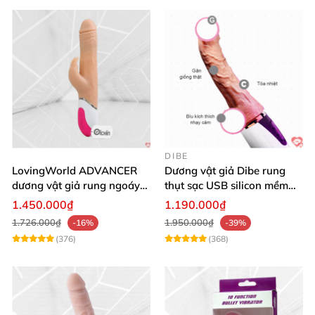
DIBE
LovingWorld ADVANCER
Dương vật giả Dibe rung
dương vật giả rung ngoáy
thụt sạc USB silicon mềm
thụt 7 chế độ
mại thật
1.450.000₫
1.190.000₫
1.726.000₫
1.950.000₫
-16%
-39%
(376)
(368)