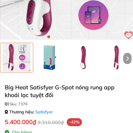
Big Heat Satisfyer G-Spot nóng rung app
khoái lạc tuyệt đối
Sku:
7376
Thương hiệu:
Satisfyer
5.400.000₫
9.310.000₫
-42%
Còn hàng