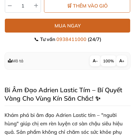
🛒 THÊM VÀO GIỎ
MUA NGAY
📞 Tư vấn
0938411000
(24/7)
Mô tả
−
100%
+
Bi Âm Đạo Adrien Lastic Tím – Bí Quyết
Vàng Cho Vùng Kín Săn Chắc! ✨
Khám phá
bi âm đạo Adrien Lastic tím
– "người
hùng" giúp chị em rèn luyện
cơ sàn chậu
siêu hiệu
quả. Sản phẩm không chỉ chăm sóc sức khỏe phụ