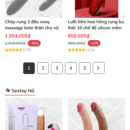
Chày rung 2 đầu xoay
Lưỡi liếm hoa hồng rung bú
massage toàn thân cho nữ
thổi 10 chế độ silicon mềm
1.554.000₫
850.000₫
2.428.000₫
988.000₫
-36%
-14%
(175)
(173)
1
2
3
4
5
📂 Sextoy Nữ