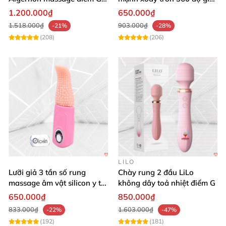
Mua ngay hôm nay để sở hữu sự tự tin rạng rỡ –
12 chế độ
rẻ chất lượng
1.200.000₫
650.000₫
Chúng tôi sẵn sàng giao hàng siêu tốc! 🚀
1.518.000₫
903.000₫
-21%
-28%
(208)
(206)
LILO
Lưỡi giả 3 tần số rung
Chày rung 2 đầu LiLo
massage âm vật silicon y tế
không dây toả nhiệt điểm G
an toàn
650.000₫
850.000₫
833.000₫
1.603.000₫
-22%
-47%
(192)
(181)