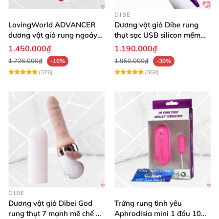
DIBE
LovingWorld ADVANCER
Dương vật giả Dibe rung
dương vật giả rung ngoáy
thụt sạc USB silicon mềm
thụt 7 chế độ
mại thật
1.450.000₫
1.190.000₫
1.726.000₫
1.950.000₫
-16%
-39%
(376)
(368)
DIBE
Dương vật giả Dibei God
Trứng rung tình yêu
rung thụt 7 mạnh mẽ chế độ
Aphrodisia mini 1 đầu 10