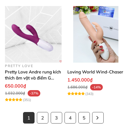
PRETTY LOVE
Pretty Love Andre rung kích
Loving World Wind-Chaser
thích âm vật và điểm G
1.450.000₫
mạnh mẽ
650.000₫
1.686.000₫
-14%
1.032.000₫
-37%
(343)
(351)
1
2
3
4
5