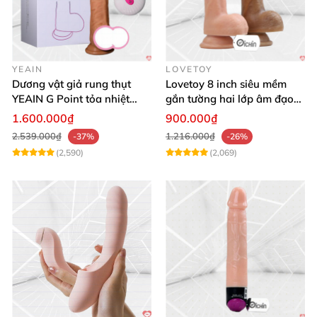
YEAIN
LOVETOY
Dương vật giả rung thụt
Lovetoy 8 inch siêu mềm
YEAIN G Point tỏa nhiệt
gắn tường hai lớp âm đạo
điều khiển từ xa
giả chuẩn y tế
1.600.000₫
900.000₫
2.539.000₫
1.216.000₫
-37%
-26%
(2,590)
(2,069)