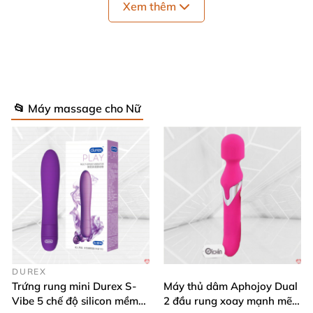
Xem thêm
Màu sắc
: Tím huyền bí, quyến rũ sang chảnh 💜
Chiều dài tổng
: 18 cm – tiện lợi, dễ mang theo 🚀
Chiều dài phần làm việc
: 10 cm – vừa vặn, thoải
mái ôm sát
📂 Máy massage cho Nữ
Đường kính bi
: 3.3 cm – siết chặt tối ưu, vùng kín
săn chắc ngay! 🔥
Chiều dài đuôi rút
: 8 cm – lấy ra dễ dàng, không
hề đau rát
Trọng lượng bi
: 77g – nhẹ tênh, hiệu quả "khủng"
Trọng lượng sản phẩm
: 84g – gọn nhẹ, lý tưởng
DUREX
Trứng rung mini Durex S-
Máy thủ dâm Aphojoy Dual
cho mọi chuyến đi
Vibe 5 chế độ silicon mềm
2 đầu rung xoay mạnh mẽ