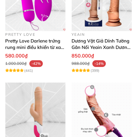
PRETTY LOVE
YEAIN
Pretty Love Darlene trứng
Dương Vật Giả Dính Tường
rung mini điều khiển từ xa
Gân Nổi Yeain Xanh Dương
12 chế độ rung mạnh
8.2 Siêu Thật
580.000₫
850.000₫
1.000.000₫
988.000₫
-42%
-14%
(441)
(399)