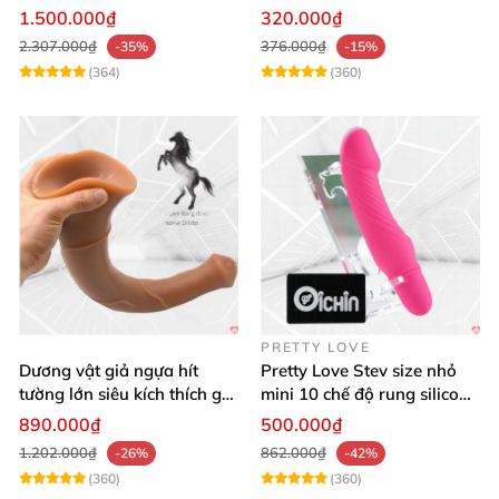
tỏa nhiệt
chế độ rung đa năng
1.500.000₫
320.000₫
2.307.000₫
376.000₫
-35%
-15%
(364)
(360)
PRETTY LOVE
Dương vật giả ngựa hít
Pretty Love Stev size nhỏ
tường lớn siêu kích thích gai
mini 10 chế độ rung silicone
nổi
mềm
890.000₫
500.000₫
1.202.000₫
862.000₫
-26%
-42%
(360)
(360)