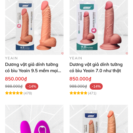
YEAIN
YEAIN
Dương vật giả dính tường
Dương vật giả dính tường
có bìu Yeain 9.5 mềm mại
có bìu Yeain 7.0 như thật
thật
850.000₫
850.000₫
988.000₫
988.000₫
-14%
-14%
(478)
(471)