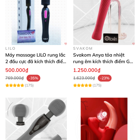
LILO
SVAKOM
Máy massage LILO rung lắc
Svakom Anya tỏa nhiệt
2 đầu cực đã kích thích điểm
rung êm kích thích điểm G
G âm đạo
silicon Mỹ cao cấp an toàn
500.000₫
1.250.000₫
769.000₫
1.623.000₫
-35%
-23%
(175)
(175)