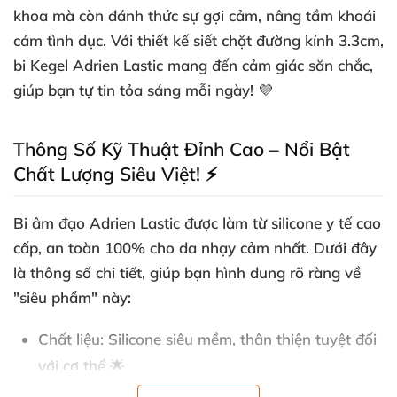
khoa mà còn đánh thức sự gợi cảm, nâng tầm khoái
cảm tình dục. Với thiết kế siết chặt đường kính 3.3cm,
bi Kegel Adrien Lastic
mang đến cảm giác săn chắc,
giúp bạn tự tin tỏa sáng mỗi ngày! 💜
Thông Số Kỹ Thuật Đỉnh Cao – Nổi Bật
Chất Lượng Siêu Việt! ⚡
Bi âm đạo Adrien Lastic
được làm từ
silicone y tế cao
cấp
, an toàn 100% cho da nhạy cảm nhất. Dưới đây
là thông số chi tiết, giúp bạn hình dung rõ ràng về
"siêu phẩm" này:
Chất liệu
: Silicone siêu mềm, thân thiện tuyệt đối
với cơ thể 🌟