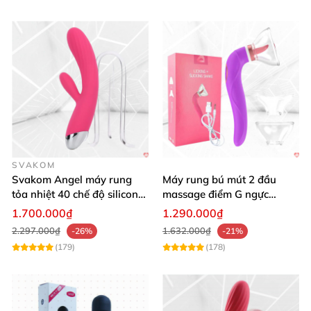
SVAKOM
Svakom Angel máy rung
Máy rung bú mút 2 đầu
tỏa nhiệt 40 chế độ silicon
massage điểm G ngực
mềm mịn
silicon y tế mềm mại
1.700.000₫
1.290.000₫
2.297.000₫
1.632.000₫
-26%
-21%
(179)
(178)