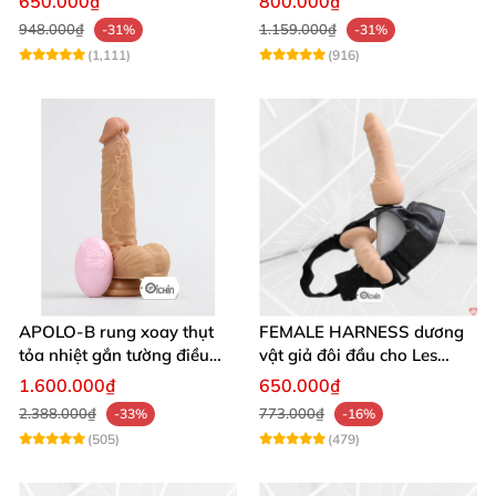
650.000₫
800.000₫
948.000₫
1.159.000₫
-31%
-31%
(1,111)
(916)
APOLO-B rung xoay thụt
FEMALE HARNESS dương
tỏa nhiệt gắn tường điều
vật giả đôi đầu cho Les
khiển từ xa đa chế độ
massage cực sướng
1.600.000₫
650.000₫
2.388.000₫
773.000₫
-33%
-16%
(505)
(479)