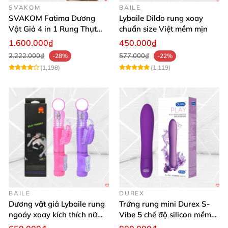
SVAKOM
BAILE
SVAKOM Fatima Dương
Lybaile Dildo rung xoay
Vật Giả 4 in 1 Rung Thụt
chuẩn size Việt mềm mịn
Hút Toả Nhiệt Massage Cho
1.600.000₫
450.000₫
Nữ
2.222.000₫
577.000₫
-28%
-22%
(1,198)
(1,119)
BAILE
DUREX
Dương vật giả Lybaile rung
Trứng rung mini Durex S-
ngoáy xoay kích thích nữ
Vibe 5 chế độ silicon mềm
thủ dâm
mịn cao cấp