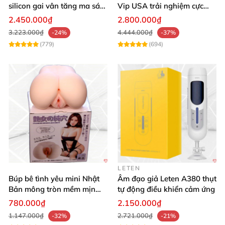
silicon gai vân tăng ma sát
Vip USA trải nghiệm cực
chân thật
khoái mãnh liệt
Quy cách: 1 cái
2.450.000₫
2.800.000₫
3.223.000₫
4.444.000₫
-24%
-37%
Kích thước: 199 × 94 × 81 mm
(779)
(694)
Thương hiệu: Leten
Bảo quản: Khô ráo, thoáng mát
Hạn sử dụng: 5 năm
LETEN
Búp bê tình yêu mini Nhật
Âm đạo giả Leten A380 thụt
Bản mông tròn mềm mịn
tự động điều khiển cảm ứng
như thật
780.000₫
2.150.000₫
1.147.000₫
2.721.000₫
-32%
-21%