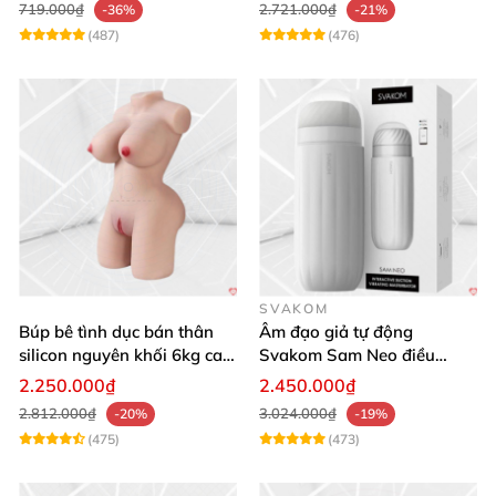
719.000₫
2.721.000₫
-36%
-21%
(487)
(476)
SVAKOM
Búp bê tình dục bán thân
Âm đạo giả tự động
silicon nguyên khối 6kg cao
Svakom Sam Neo điều
cấp giá rẻ
khiển app tương tác
2.250.000₫
2.450.000₫
webcam
2.812.000₫
3.024.000₫
-20%
-19%
(475)
(473)