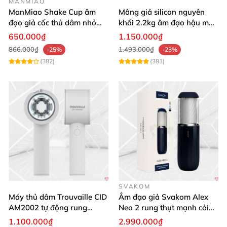
MANMIAO
người mua lần đầu tiên?
ManMiao Shake Cup âm
Mông giả silicon nguyên
đạo giả cốc thủ dâm nhỏ
khối 2.2kg âm đạo hậu môn
gọn mềm mại
thật
650.000₫
1.150.000₫
866.000₫
1.493.000₫
-25%
-23%
(382)
(381)
SVAKOM
Máy thủ dâm Trouvaille CID
Âm đạo giả Svakom Alex
AM2002 tự động rung
Neo 2 rung thụt mạnh cải
mạnh sạc USB
tiến tiện lợi
1.100.000₫
2.990.000₫