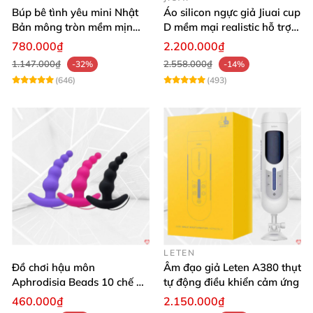
Búp bê tình yêu mini Nhật
Áo silicon ngực giả Jiuai cup
Bản mông tròn mềm mịn
D mềm mại realistic hỗ trợ
như thật
độn ngực
780.000₫
2.200.000₫
1.147.000₫
2.558.000₫
-32%
-14%
(646)
(493)
LETEN
Đồ chơi hậu môn
Âm đạo giả Leten A380 thụt
Aphrodisia Beads 10 chế độ
tự động điều khiển cảm ứng
rung cảm giác tê tái
460.000₫
2.150.000₫