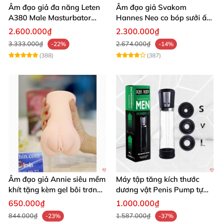
Âm đạo giả đa năng Leten
Âm đạo giả Svakom
A380 Male Masturbator
Hannes Neo co bóp sưởi ấm
Version 4 rung bú sục đa
app điều khiển
2.600.000₫
2.300.000₫
dạng
3.333.000₫
2.674.000₫
-22%
-14%
(388)
(387)
Âm đạo giả Annie siêu mềm
Máy tập tăng kích thước
khít tặng kèm gel bôi trơn
dương vật Penis Pump tự
cao cấp
động bơm hút chân không
650.000₫
1.000.000₫
844.000₫
1.587.000₫
-23%
-37%