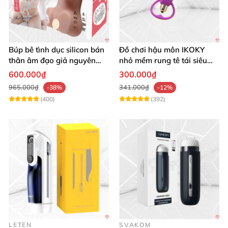
Búp bê tình dục silicon bán
Đồ chơi hậu môn IKOKY
thân âm đạo giả nguyên
nhỏ mềm rung tê tái siêu
khối
sướng
600.000₫
300.000₫
965.000₫
341.000₫
-38%
-12%
(400)
(392)
LETEN
SVAKOM