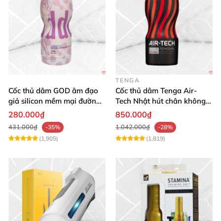
TENGA
Cốc thủ dâm GOD âm đạo
Cốc thủ dâm Tenga Air-
giả silicon mềm mại đường
Tech Nhật hút chân không
gân kích thích mạnh
silicone an toàn
280.000₫
850.000₫
431.000₫
1.042.000₫
-35%
-28%
(1,905)
(1,819)