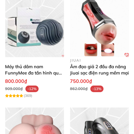
JIUAI
Máy thủ dâm nam
Âm đạo giả 2 đầu đa năng
FunnyMee đa tần hình quả
Jiuai sạc điện rung mềm mại
bóng Pokemon
800.000₫
750.000₫
909.000₫
862.000₫
-12%
-13%
(369)