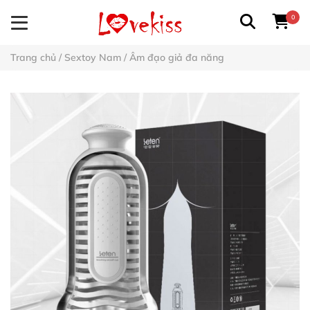
0
Trang chủ
/
Sextoy Nam
/
Âm đạo giả đa năng