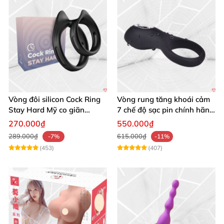
Vòng đôi silicon Cock Ring
Vòng rung tăng khoái cảm
Stay Hard Mỹ co giãn
7 chế độ sạc pin chính hãng
chống xuất tinh sớm
Mỹ cao cấp
270.000₫
550.000₫
289.000₫
615.000₫
-7%
-11%
(453)
(407)