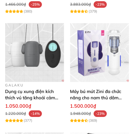
1.466.000₫
3.883.000₫
-25%
-23%
(380)
(379)
GALAKU
Dụng cụ xung điện kích
Máy bú mút Zini đa chức
thích vú tăng khoái cảm
năng cho nam thủ dâm
bạo dâm
silicon mềm mại
1.050.000₫
1.500.000₫
1.220.000₫
1.948.000₫
-14%
-23%
(377)
(369)