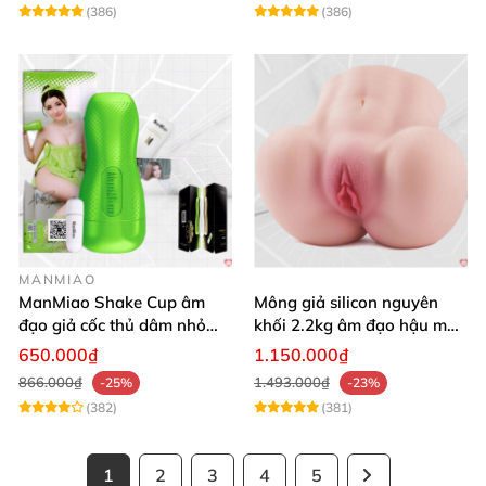
(386)
(386)
MANMIAO
ManMiao Shake Cup âm
Mông giả silicon nguyên
đạo giả cốc thủ dâm nhỏ
khối 2.2kg âm đạo hậu môn
gọn mềm mại
thật
650.000₫
1.150.000₫
866.000₫
1.493.000₫
-25%
-23%
(382)
(381)
1
2
3
4
5