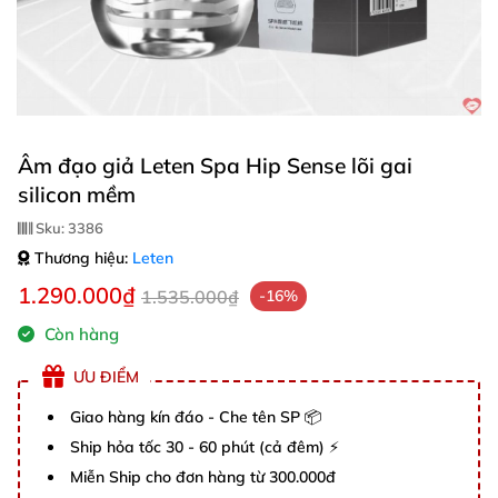
Âm đạo giả Leten Spa Hip Sense lõi gai
silicon mềm
Sku:
3386
Thương hiệu:
Leten
1.290.000₫
1.535.000₫
-16%
Còn hàng
ƯU ĐIỂM
Giao hàng kín đáo - Che tên SP 📦
Ship hỏa tốc 30 - 60 phút (cả đêm) ⚡
Miễn Ship cho đơn hàng từ 300.000đ