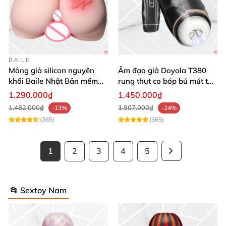
BAILE
Mông giả silicon nguyên
Âm đạo giả Doyola T380
khối Baile Nhật Bản mềm
rung thụt co bóp bú mút tự
mại kích thích
động cao cấp
1.290.000₫
1.450.000₫
1.482.000₫
1.907.000₫
-13%
-24%
(365)
(365)
1
2
3
4
5
📂 Sextoy Nam