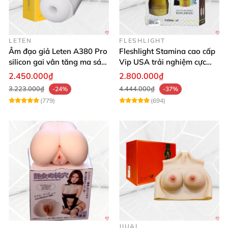
LETEN
FLESHLIGHT
Âm đạo giả Leten A380 Pro
Fleshlight Stamina cao cấp
silicon gai vân tăng ma sát
Vip USA trải nghiệm cực
chân thật
khoái mãnh liệt
2.450.000₫
2.800.000₫
3.223.000₫
4.444.000₫
-24%
-37%
(779)
(694)
JIUAI