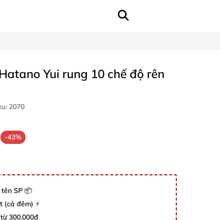
Hatano Yui rung 10 chế độ rên
ku:
2070
-43%
 tên SP 📦
út (cả đêm) ⚡
 từ 300.000đ