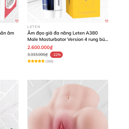
LETEN
thân âm
Âm đạo giả đa năng Leten A380
Male Masturbator Version 4 rung bú
sục đa dạng
2.600.000₫
3.333.000₫
-22%
(388)
hế.