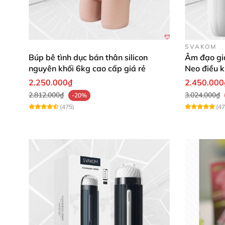
SVAKOM
Búp bê tình dục bán thân silicon
Âm đạo gi
nguyên khối 6kg cao cấp giá rẻ
Neo điều k
webcam
2.250.000₫
2.450.000
2.812.000₫
3.024.000₫
-20%
(475)
(47
Đ
Hướng dẫn sử dụng
và
các chức năng