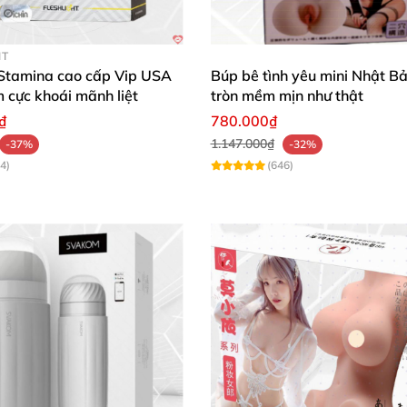
HT
 Stamina cao cấp Vip USA
Búp bê tình yêu mini Nhật B
m cực khoái mãnh liệt
tròn mềm mịn như thật
₫
780.000₫
1.147.000₫
-37%
-32%
4)
(646)