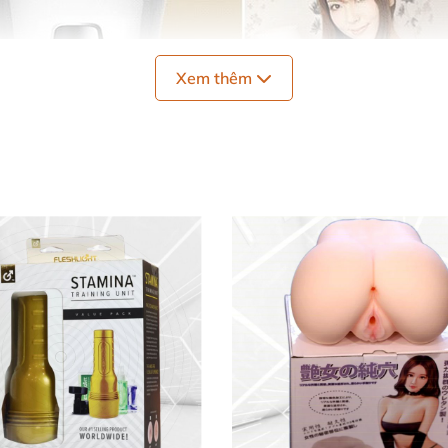
Xem thêm
kế
với công nghệ Nhật Bản cao cấp tái tạo lại 100% Âm đạo
của Yui