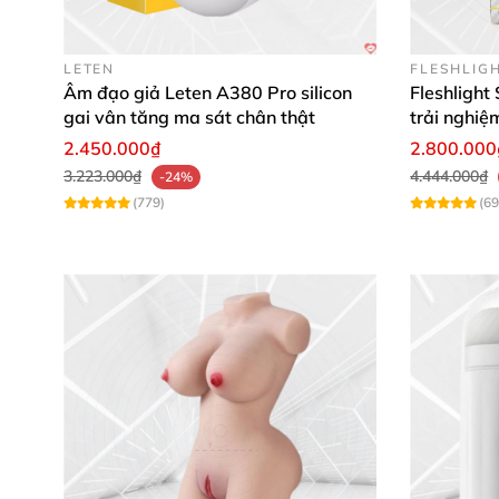
LETEN
FLESHLIG
Âm đạo giả Leten A380 Pro silicon
Fleshlight
gai vân tăng ma sát chân thật
trải nghiệ
2.450.000₫
2.800.000
3.223.000₫
4.444.000₫
-24%
(779)
(69