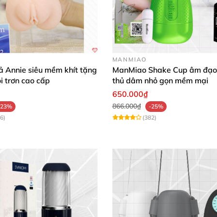
c năng:
MANMIAO
ả Annie siêu mềm khít tặng
ManMiao Shake Cup âm đạo 
i trơn cao cấp
thủ dâm nhỏ gọn mềm mại
650.000₫
)
.
Nếu ấn thả
thì đổi bình thường
866.000₫
-23%
-25%
6)
(382)
Các nút điều khiển dễ sử dụng.
 rung trong âm đạo giả
. Đem lại trải nghiệm tê tái
mà bạn không thể
ở
những dòng âm đạo giả Leten khác