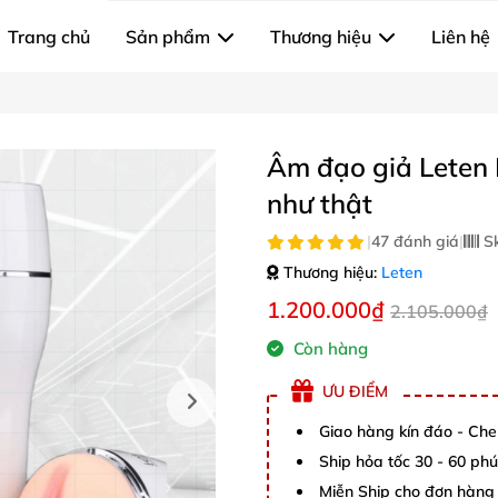
Trang chủ
Sản phẩm
Thương hiệu
Liên hệ
Âm đạo giả Leten 
như thật
|
47 đánh giá
|
S
Thương hiệu:
Leten
1.200.000₫
2.105.000₫
Còn hàng
ƯU ĐIỂM
Giao hàng kín đáo - Che
Ship hỏa tốc 30 - 60 ph
Miễn Ship cho đơn hàng