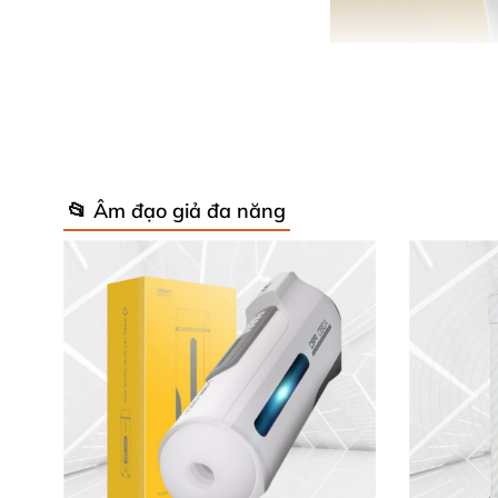
📂 Âm đạo giả đa năng
Thiết 