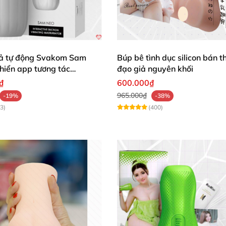
ả tự động Svakom Sam
Búp bê tình dục silicon bán 
hiển app tương tác
đạo giả nguyên khối
₫
600.000₫
965.000₫
-19%
-38%
3)
(400)
em lại cảm giác vừa vặn
với tay
. Thoải mái khi "quay tay" ở
mọi tư t
của Âm đạo giả có rung Leten Yui Hatano