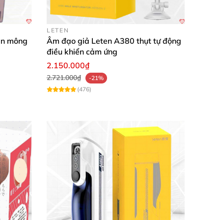
LETEN
ản mông
Âm đạo giả Leten A380 thụt tự động
điều khiển cảm ứng
2.150.000₫
2.721.000₫
-21%
(476)