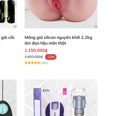
giả cốc
Mông giả silicon nguyên khối 2.2kg
âm đạo hậu môn thật
1.150.000₫
1.493.000₫
-23%
(381)
 nào tìm
được