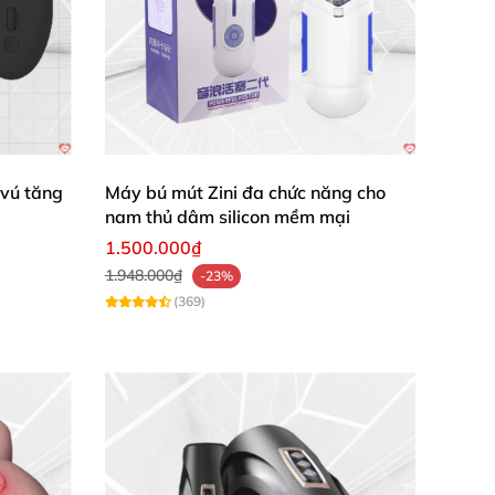
giác phải nói là không khác gì chơi hàng thật
h
nhé
, tránh trường hợp làm đau dương vật
 vú tăng
Máy bú mút Zini đa chức năng cho
nam thủ dâm silicon mềm mại
1.500.000₫
ừ
các thương hiệu lớn
nhé.
1.948.000₫
-23%
(369)