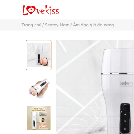
Trang chủ
/
Sextoy Nam
/
Âm đạo giả đa năng