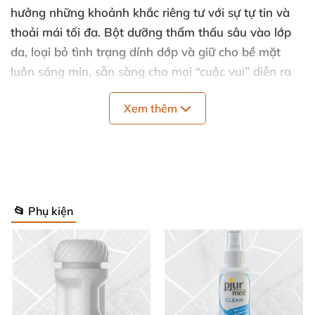
hưởng những khoảnh khắc riêng tư với sự tự tin và
thoải mái tối đa. Bột dưỡng thẩm thấu sâu vào lớp
da, loại bỏ tình trạng dính dớp và giữ cho bề mặt
luôn sáng mịn, sẵn sàng cho mọi “cuộc vui” diễn ra
trọn vẹn.
Xem thêm
Thông số kỹ thuật nổi bật của bột dưỡng Tantaly
Dung tích: 138g – Lượng dùng lý tưởng cho nhiều
lần sử dụng, tiết kiệm và tiện lợi.
📂 Phụ kiện
Thành phần chính: 90%-99.99% silicat magiê
ngậm nước (hydrous magnesium silicate) – Chiết
xuất tự nhiên, giúp dưỡng ẩm sâu và giữ da mềm
mại lâu dài.
Thành phần phụ: 0.01%-10% silicon dioxide –