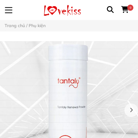
0
Trang chủ
/
Phụ kiện