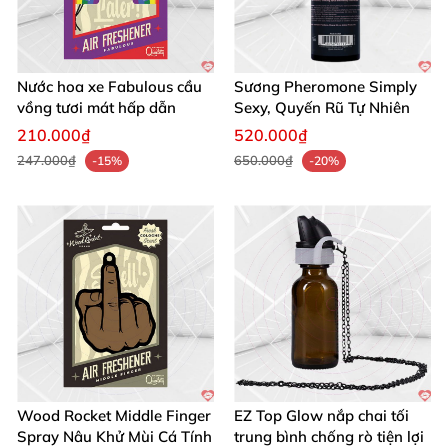
Nước hoa xe Fabulous cầu
Sương Pheromone Simply
vồng tươi mát hấp dẫn
Sexy, Quyến Rũ Tự Nhiên
210.000₫
520.000₫
247.000₫
650.000₫
-15%
-20%
Wood Rocket Middle Finger
EZ Top Glow nắp chai tối
Spray Nâu Khử Mùi Cá Tính
trung bình chống rò tiện lợi