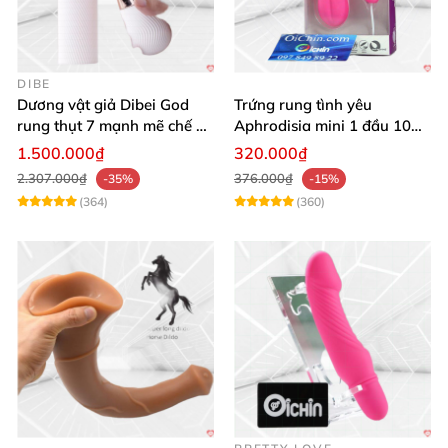
DIBE
Dương vật giả Dibei God
Trứng rung tình yêu
rung thụt 7 mạnh mẽ chế độ
Aphrodisia mini 1 đầu 10
tỏa nhiệt
chế độ rung đa năng
1.500.000₫
320.000₫
2.307.000₫
376.000₫
-35%
-15%
(364)
(360)