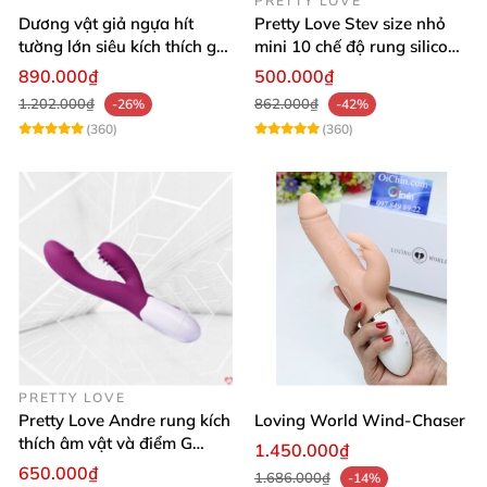
PRETTY LOVE
Dương vật giả ngựa hít
Pretty Love Stev size nhỏ
tường lớn siêu kích thích gai
mini 10 chế độ rung silicone
nổi
mềm
890.000₫
500.000₫
1.202.000₫
862.000₫
-26%
-42%
(360)
(360)
PRETTY LOVE
Pretty Love Andre rung kích
Loving World Wind-Chaser
thích âm vật và điểm G
1.450.000₫
mạnh mẽ
650.000₫
1.686.000₫
-14%