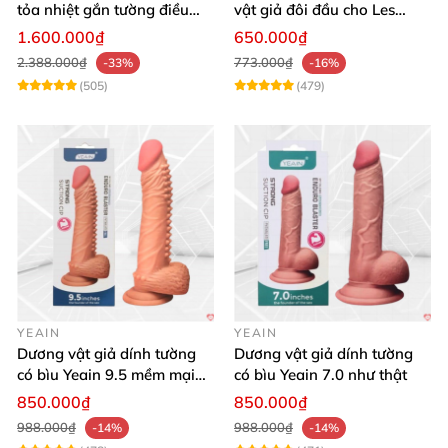
tỏa nhiệt gắn tường điều
vật giả đôi đầu cho Les
khiển từ xa đa chế độ
massage cực sướng
1.600.000₫
650.000₫
2.388.000₫
773.000₫
-33%
-16%
(505)
(479)
YEAIN
YEAIN
Dương vật giả dính tường
Dương vật giả dính tường
có bìu Yeain 9.5 mềm mại
có bìu Yeain 7.0 như thật
thật
850.000₫
850.000₫
988.000₫
988.000₫
-14%
-14%