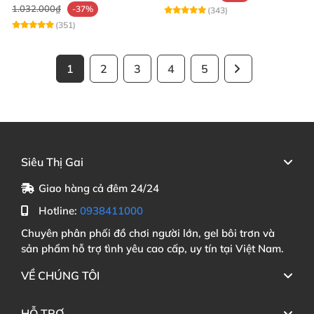
1.032.000₫
-37%
(343)
(351)
1
2
3
4
5
Siêu Thị Gai
Giao hàng cả đêm 24/24
Hotline:
0938411000
Chuyên phân phối đồ chơi người lớn, gel bôi trơn và
sản phẩm hỗ trợ tình yêu cao cấp, uy tín tại Việt Nam.
VỀ CHÚNG TÔI
HỖ TRỢ