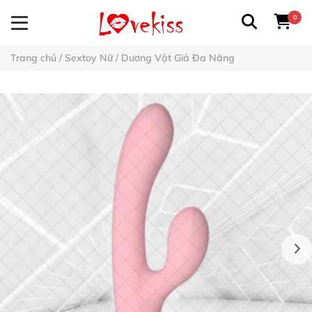
0
Trang chủ
/
Sextoy Nữ
/
Dương Vật Giả Đa Năng