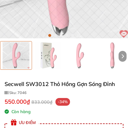
Secwell SW3012 Thỏ Hồng Gợn Sóng Đỉnh
Sku:
7046
550.000₫
833.000₫
-34%
Còn hàng
ƯU ĐIỂM