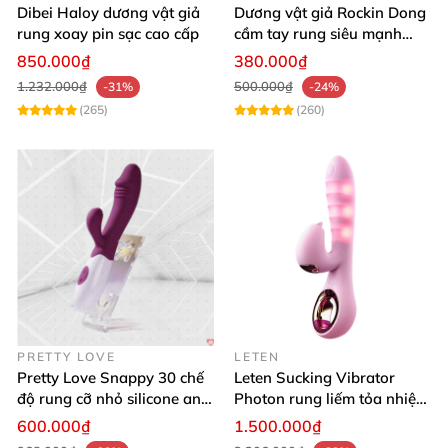
Dibei Haloy dương vật giả
Dương vật giả Rockin Dong
rung xoay pin sạc cao cấp
cầm tay rung siêu mạnh
silicon y tế cao cấp
850.000₫
380.000₫
1.232.000₫
500.000₫
-31%
-24%
(265)
(260)
PRETTY LOVE
LETEN
Pretty Love Snappy 30 chế
Leten Sucking Vibrator
độ rung cỡ nhỏ silicone an
Photon rung liếm tỏa nhiệt
toàn pin AAA dễ dùng
pin sạc cao cấp
600.000₫
1.500.000₫