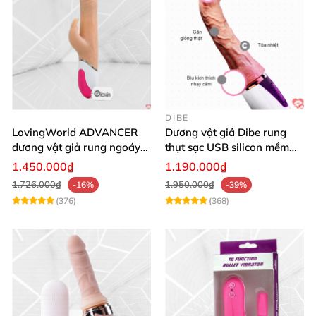
DIBE
LovingWorld ADVANCER
Dương vật giả Dibe rung
dương vật giả rung ngoáy
thụt sạc USB silicon mềm
thụt 7 chế độ
mại thật
1.450.000₫
1.190.000₫
1.726.000₫
1.950.000₫
-16%
-39%
(376)
(368)