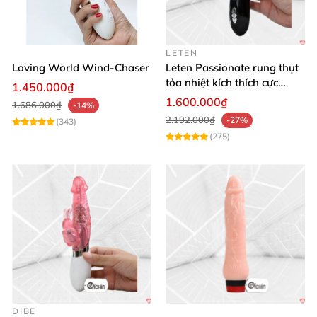
LETEN
Loving World Wind-Chaser
Leten Passionate rung thụt
tỏa nhiệt kích thích cực
1.450.000₫
mạnh
1.600.000₫
1.686.000₫
-14%
2.192.000₫
-27%
(343)
(275)
DIBE