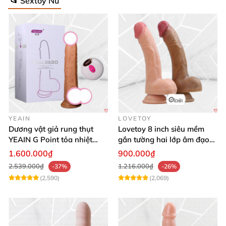
📂 Sextoy Nữ
YEAIN
LOVETOY
Dương vật giả rung thụt
Lovetoy 8 inch siêu mềm
YEAIN G Point tỏa nhiệt
gắn tường hai lớp âm đạo
điều khiển từ xa
giả chuẩn y tế
1.600.000₫
900.000₫
2.539.000₫
1.216.000₫
-37%
-26%
(2,590)
(2,069)