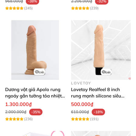
968.000₫
2.206.000₫
-38%
-32%
(245)
(239)
LOVETOY
Dương vật giả Apolo rung
Lovetoy Realfeel 8 inch
ngoáy gắn tường tỏa nhiệt
rung mạnh silicone siêu
đa chế độ
mềm
1.300.000₫
500.000₫
2.000.000₫
610.000₫
-35%
-18%
(236)
(191)