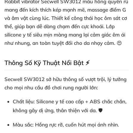
Rabbit vibrator Secwell SW3012 màu hồng quyến rũ
mang đến kích thích kép mạnh mẽ, massage điểm G
và âm vật cùng lúc. Thiết kế công thái học ôm sát cơ
thể, giúp bạn dễ dàng chạm đến cực khoái. Lớp
silicone y tế siêu mịn màng mang lại cảm giác êm ái
như nhung, an toàn tuyệt đối cho da nhạy cảm. 😍
Thông Số Kỹ Thuật Nổi Bật ⚡
Secwell SW3012 sở hữu thông số vượt trội, lý tưởng
cho mọi nhu cầu đồ chơi rung người lớn:
Chất liệu
: Silicone y tế cao cấp + ABS chắc chắn,
không gây dị ứng, thân thiện với da. 🛡️
Màu sắc
: Hồng rực rỡ, cuốn hút mọi ánh nhìn.