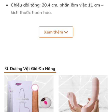
Chiều dài tổng
: 20.4 cm, phần làm việc 11 cm –
kích thước hoàn hảo.
Đường kính
: 3.3 cm, vừa vặn thoải mái, dễ sử
dụng.
Xem thêm
2 động cơ mạnh mẽ
: Điều khiển riêng biệt cho
thân và "tai thỏ", tạo gợn sóng bùng nổ. 💥
10 chế độ rung
: Từ rung nhẹ nhàng đến sóng
📂 Dương Vật Giả Đa Năng
mạnh mẽ, đa dạng lựa chọn.
Sạc USB
: Sạc 120 phút, dùng liên tục 60 phút –
pin bền bỉ.
Chống nước IPX7
: Tắm rửa thoải mái dưới vòi
sen. 🚿