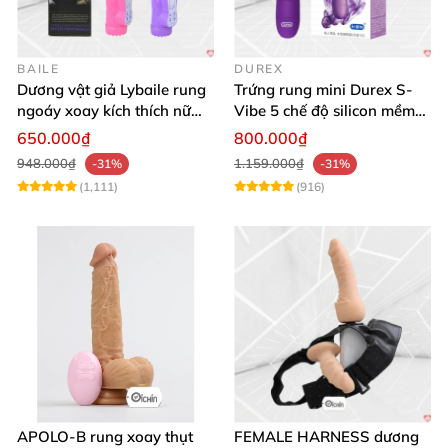
BAILE
DUREX
Dương vật giả Lybaile rung
Trứng rung mini Durex S-
ngoáy xoay kích thích nữ
Vibe 5 chế độ silicon mềm
thủ dâm
mịn cao cấp
650.000₫
800.000₫
948.000₫
1.159.000₫
-31%
-31%
(1,111)
(916)
APOLO-B rung xoay thụt
FEMALE HARNESS dương