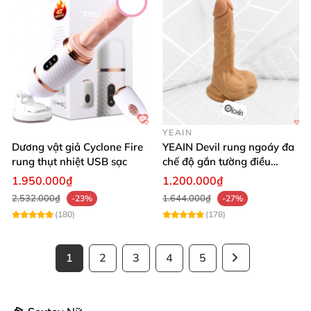
YEAIN
Dương vật giả Cyclone Fire
YEAIN Devil rung ngoáy đa
rung thụt nhiệt USB sạc
chế độ gắn tường điều
khiển từ xa tiện lợi
1.950.000₫
1.200.000₫
2.532.000₫
1.644.000₫
-23%
-27%
(180)
(178)
1
2
3
4
5