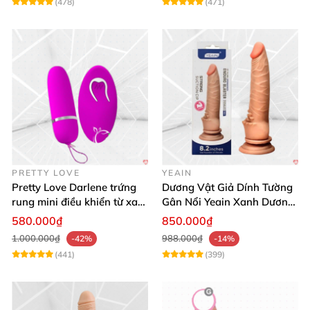
(478)
(471)
PRETTY LOVE
YEAIN
Pretty Love Darlene trứng
Dương Vật Giả Dính Tường
rung mini điều khiển từ xa
Gân Nổi Yeain Xanh Dương
12 chế độ rung mạnh
8.2 Siêu Thật
580.000₫
850.000₫
1.000.000₫
988.000₫
-42%
-14%
(441)
(399)