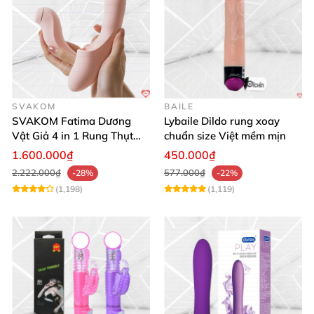
SVAKOM
BAILE
SVAKOM Fatima Dương
Lybaile Dildo rung xoay
Vật Giả 4 in 1 Rung Thụt
chuẩn size Việt mềm mịn
Hút Toả Nhiệt Massage Cho
1.600.000₫
450.000₫
Nữ
2.222.000₫
577.000₫
-28%
-22%
(1,198)
(1,119)