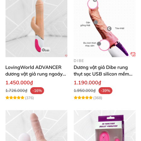
DIBE
LovingWorld ADVANCER
Dương vật giả Dibe rung
dương vật giả rung ngoáy
thụt sạc USB silicon mềm
thụt 7 chế độ
mại thật
1.450.000₫
1.190.000₫
1.726.000₫
1.950.000₫
-16%
-39%
(376)
(368)