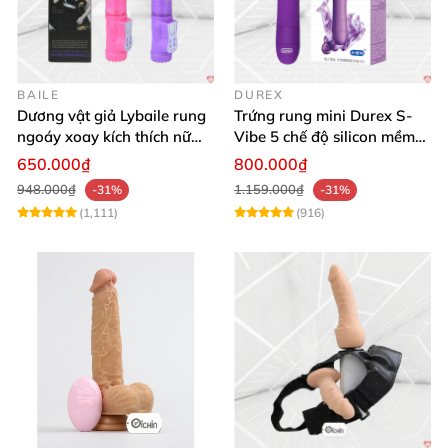
BAILE
DUREX
Dương vật giả Lybaile rung
Trứng rung mini Durex S-
ngoáy xoay kích thích nữ
Vibe 5 chế độ silicon mềm
thủ dâm
mịn cao cấp
650.000₫
800.000₫
948.000₫
1.159.000₫
-31%
-31%
(1,111)
(916)