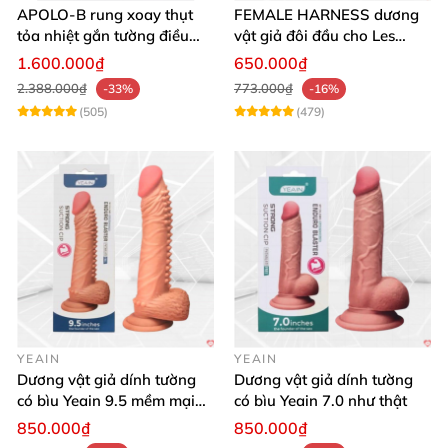
APOLO-B rung xoay thụt
FEMALE HARNESS dương
tỏa nhiệt gắn tường điều
vật giả đôi đầu cho Les
khiển từ xa đa chế độ
massage cực sướng
1.600.000₫
650.000₫
2.388.000₫
773.000₫
-33%
-16%
(505)
(479)
YEAIN
YEAIN
Dương vật giả dính tường
Dương vật giả dính tường
có bìu Yeain 9.5 mềm mại
có bìu Yeain 7.0 như thật
thật
850.000₫
850.000₫