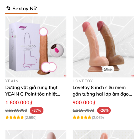
📂 Sextoy Nữ
YEAIN
LOVETOY
Dương vật giả rung thụt
Lovetoy 8 inch siêu mềm
YEAIN G Point tỏa nhiệt
gắn tường hai lớp âm đạo
điều khiển từ xa
giả chuẩn y tế
1.600.000₫
900.000₫
2.539.000₫
1.216.000₫
-37%
-26%
(2,590)
(2,069)