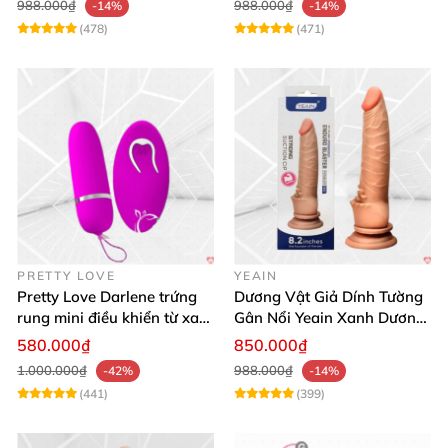
988.000₫
988.000₫
-14%
-14%
(478)
(471)
PRETTY LOVE
YEAIN
Pretty Love Darlene trứng
Dương Vật Giả Dính Tường
rung mini điều khiển từ xa
Gân Nổi Yeain Xanh Dương
12 chế độ rung mạnh
8.2 Siêu Thật
580.000₫
850.000₫
1.000.000₫
988.000₫
-42%
-14%
(441)
(399)