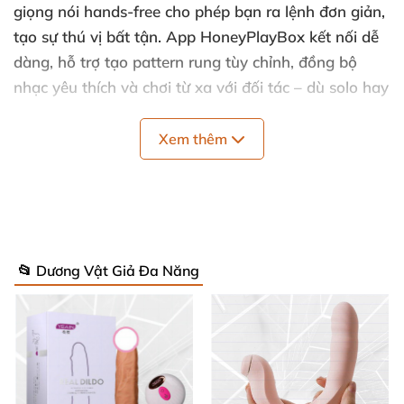
giọng nói hands-free cho phép bạn ra lệnh đơn giản,
tạo sự thú vị bất tận. App HoneyPlayBox kết nối dễ
dàng, hỗ trợ tạo pattern rung tùy chỉnh, đồng bộ
nhạc yêu thích và chơi từ xa với đối tác – dù solo hay
kết nối toàn cầu. Tính năng theo dõi nhiệt độ âm đạo
còn giúp nắm bắt chu kỳ kinh nguyệt chính xác,
Xem thêm
chăm sóc sức khỏe phụ khoa hiệu quả hơn bao giờ
hết.
Kích Thích Đôi Siêu Thực Tế 💥
📂 Dương Vật Giả Đa Năng
Đầu xoay 360° hình dương vật mô phỏng massage
thực tế, nhắm trúng điểm G để trêu chọc đầy mê
hoặc. Phần ngoài rộng bao phủ âm vật và âm hộ với
9 chế độ rung xoay đa dạng, hai động cơ độc lập
hoạt động đồng bộ hoặc riêng lẻ. Máy rung cảm biến