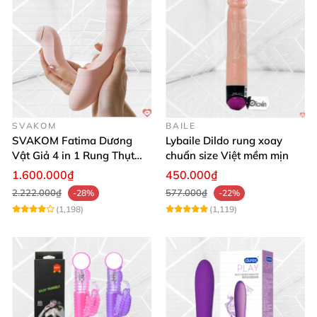
SVAKOM
BAILE
SVAKOM Fatima Dương
Lybaile Dildo rung xoay
Vật Giả 4 in 1 Rung Thụt
chuẩn size Việt mềm mịn
Hút Toả Nhiệt Massage Cho
1.600.000₫
450.000₫
Nữ
2.222.000₫
577.000₫
-28%
-22%
(1,198)
(1,119)