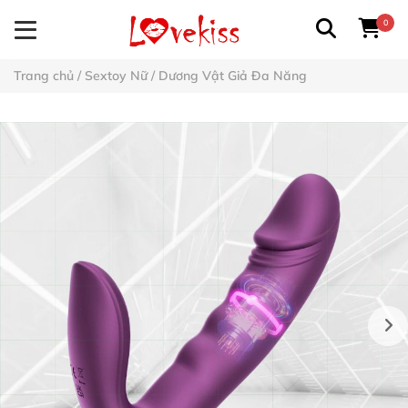
0
Trang chủ
/
Sextoy Nữ
/
Dương Vật Giả Đa Năng