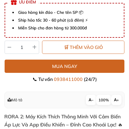
ƯU ĐIỂM
Giao hàng kín đáo - Che tên SP 📦
Ship hỏa tốc 30 - 60 phút (cả đêm) ⚡
Miễn Ship cho đơn hàng từ 300.000đ
🛒 THÊM VÀO GIỎ
MUA NGAY
📞 Tư vấn
0938411000
(24/7)
Mô tả
−
100%
+
RORA 2: Máy Kích Thích Thông Minh Với Cảm Biến
Áp Lực Và App Điều Khiển – Đỉnh Cao Khoái Lạc! 🔥