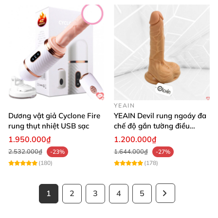
YEAIN
Dương vật giả Cyclone Fire
YEAIN Devil rung ngoáy đa
rung thụt nhiệt USB sạc
chế độ gắn tường điều
khiển từ xa tiện lợi
1.950.000₫
1.200.000₫
2.532.000₫
1.644.000₫
-23%
-27%
(180)
(178)
1
2
3
4
5