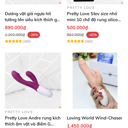
PRETTY LOVE
Dương vật giả ngựa hít
Pretty Love Stev size nhỏ
tường lớn siêu kích thích gai
mini 10 chế độ rung silicone
nổi
mềm
890.000₫
500.000₫
1.202.000₫
862.000₫
-26%
-42%
(360)
(360)
PRETTY LOVE
Pretty Love Andre rung kích
Loving World Wind-Chaser
thích âm vật và điểm G
1.450.000₫