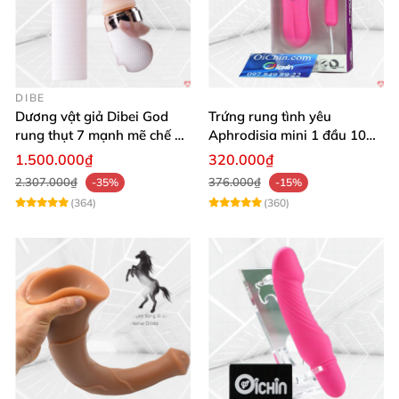
DIBE
Dương vật giả Dibei God
Trứng rung tình yêu
rung thụt 7 mạnh mẽ chế độ
Aphrodisia mini 1 đầu 10
tỏa nhiệt
chế độ rung đa năng
1.500.000₫
320.000₫
2.307.000₫
376.000₫
-35%
-15%
(364)
(360)