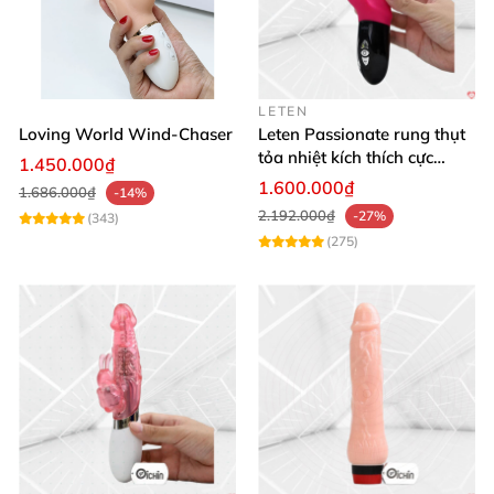
LETEN
Loving World Wind-Chaser
Leten Passionate rung thụt
tỏa nhiệt kích thích cực
1.450.000₫
mạnh
1.600.000₫
1.686.000₫
-14%
2.192.000₫
-27%
(343)
(275)