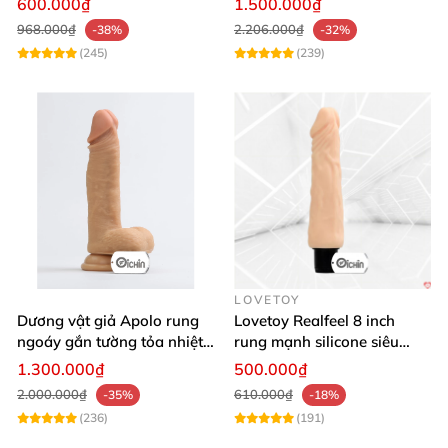
600.000₫
1.500.000₫
968.000₫
2.206.000₫
-38%
-32%
(245)
(239)
LOVETOY
Dương vật giả Apolo rung
Lovetoy Realfeel 8 inch
ngoáy gắn tường tỏa nhiệt
rung mạnh silicone siêu
đa chế độ
mềm
1.300.000₫
500.000₫
2.000.000₫
610.000₫
-35%
-18%
(236)
(191)