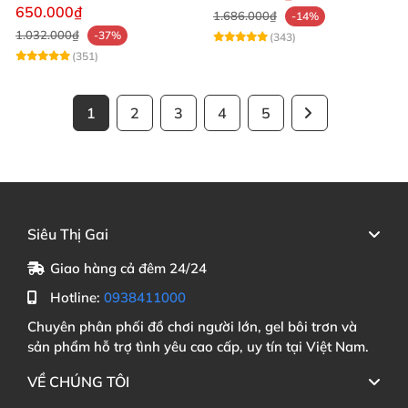
mạnh mẽ
650.000₫
1.686.000₫
-14%
1.032.000₫
-37%
(343)
(351)
1
2
3
4
5
Siêu Thị Gai
Giao hàng cả đêm 24/24
Hotline:
0938411000
Chuyên phân phối đồ chơi người lớn, gel bôi trơn và
sản phẩm hỗ trợ tình yêu cao cấp, uy tín tại Việt Nam.
VỀ CHÚNG TÔI