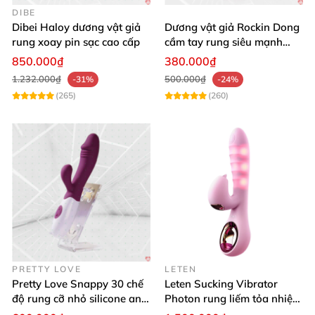
DIBE
Dibei Haloy dương vật giả
Dương vật giả Rockin Dong
rung xoay pin sạc cao cấp
cầm tay rung siêu mạnh
silicon y tế cao cấp
850.000₫
380.000₫
1.232.000₫
500.000₫
-31%
-24%
(265)
(260)
PRETTY LOVE
LETEN
Pretty Love Snappy 30 chế
Leten Sucking Vibrator
độ rung cỡ nhỏ silicone an
Photon rung liếm tỏa nhiệt
toàn pin AAA dễ dùng
pin sạc cao cấp