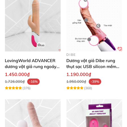
DIBE
LovingWorld ADVANCER
Dương vật giả Dibe rung
dương vật giả rung ngoáy
thụt sạc USB silicon mềm
thụt 7 chế độ
mại thật
1.450.000₫
1.190.000₫
1.726.000₫
1.950.000₫
-16%
-39%
(376)
(368)