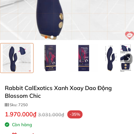
Rabbit CalExotics Xanh Xoay Dao Động
Blossom Chic
Sku:
7250
1.970.000₫
3.031.000₫
-35%
Còn hàng