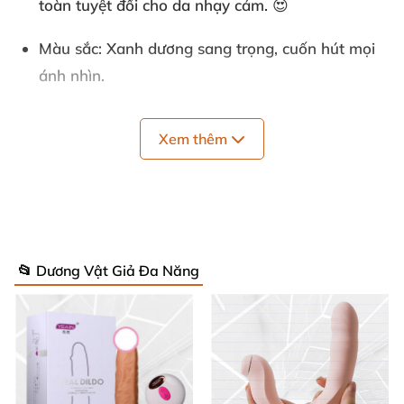
toàn tuyệt đối cho da nhạy cảm. 😍
Màu sắc
: Xanh dương sang trọng, cuốn hút mọi
ánh nhìn.
Chiều dài tổng
: 18.3 cm – kích thước lý tưởng,
Xem thêm
phù hợp hoàn hảo.
Chiều dài phần làm việc
: 10.2 cm, thoải mái
khám phá sâu.
Đường kính
: 3.7 cm, vừa vặn ôm sát, tăng khoái
📂 Dương Vật Giả Đa Năng
cảm tối đa.
Phần kích thích clitoral
: Dài 6 cm, đường kính 2.8
cm – công nghệ dao động xoay hai bên độc
quyền! 🔄