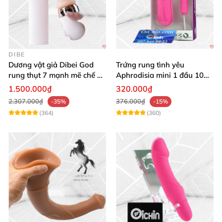
DIBE
Dương vật giả Dibei God
Trứng rung tình yêu
rung thụt 7 mạnh mẽ chế độ
Aphrodisia mini 1 đầu 10
tỏa nhiệt
chế độ rung đa năng
1.500.000₫
320.000₫
2.307.000₫
376.000₫
-35%
-15%
(364)
(360)