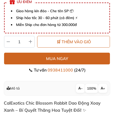
ƯU ĐIỂM
Giao hàng kín đáo - Che tên SP 📦
Ship hỏa tốc 30 - 60 phút (cả đêm) ⚡
Miễn Ship cho đơn hàng từ 300.000đ
🛒 THÊM VÀO GIỎ
MUA NGAY
📞 Tư vấn
0938411000
(24/7)
Mô tả
−
100%
+
CalExotics Chic Blossom Rabbit Dao Động Xoay
Xanh – Bí Quyết Thăng Hoa Tuyệt Đối! ✨