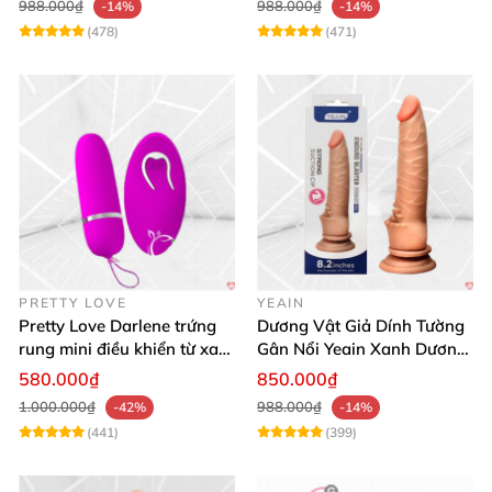
988.000₫
988.000₫
-14%
-14%
(478)
(471)
PRETTY LOVE
YEAIN
Pretty Love Darlene trứng
Dương Vật Giả Dính Tường
rung mini điều khiển từ xa
Gân Nổi Yeain Xanh Dương
12 chế độ rung mạnh
8.2 Siêu Thật
580.000₫
850.000₫
1.000.000₫
988.000₫
-42%
-14%
(441)
(399)