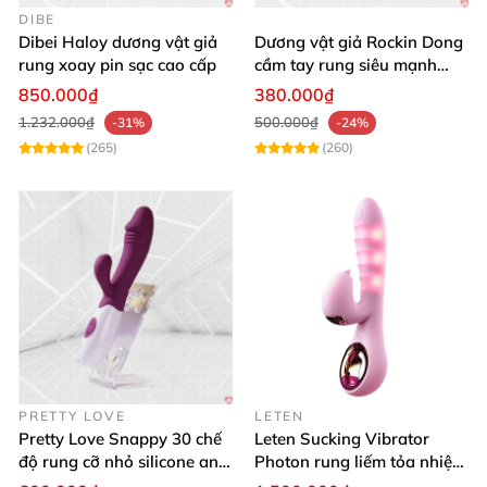
DIBE
Dibei Haloy dương vật giả
Dương vật giả Rockin Dong
rung xoay pin sạc cao cấp
cầm tay rung siêu mạnh
silicon y tế cao cấp
850.000₫
380.000₫
1.232.000₫
500.000₫
-31%
-24%
(265)
(260)
PRETTY LOVE
LETEN
Pretty Love Snappy 30 chế
Leten Sucking Vibrator
độ rung cỡ nhỏ silicone an
Photon rung liếm tỏa nhiệt
toàn pin AAA dễ dùng
pin sạc cao cấp