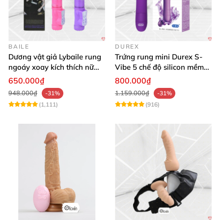
BAILE
DUREX
Dương vật giả Lybaile rung
Trứng rung mini Durex S-
ngoáy xoay kích thích nữ
Vibe 5 chế độ silicon mềm
thủ dâm
mịn cao cấp
650.000₫
800.000₫
948.000₫
1.159.000₫
-31%
-31%
(1,111)
(916)