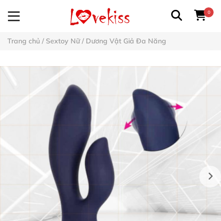
0
Trang chủ
/
Sextoy Nữ
/
Dương Vật Giả Đa Năng