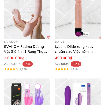
SVAKOM
BAILE
SVAKOM Fatima Dương
Lybaile Dildo rung xoay
Vật Giả 4 in 1 Rung Thụt
chuẩn size Việt mềm mịn
Hút Toả Nhiệt Massage Cho
1.600.000₫
450.000₫
Nữ
2.222.000₫
577.000₫
-28%
-22%
(1,198)
(1,119)