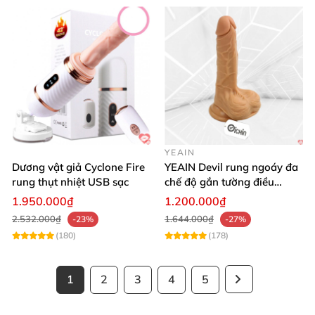
YEAIN
Dương vật giả Cyclone Fire
YEAIN Devil rung ngoáy đa
rung thụt nhiệt USB sạc
chế độ gắn tường điều
khiển từ xa tiện lợi
1.950.000₫
1.200.000₫
2.532.000₫
1.644.000₫
-23%
-27%
(180)
(178)
1
2
3
4
5