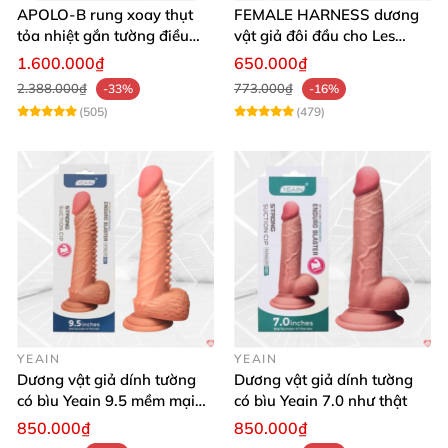
APOLO-B rung xoay thụt
FEMALE HARNESS dương
tỏa nhiệt gắn tường điều
vật giả đôi đầu cho Les
khiển từ xa đa chế độ
massage cực sướng
1.600.000₫
650.000₫
2.388.000₫
773.000₫
-33%
-16%
(505)
(479)
YEAIN
YEAIN
Dương vật giả dính tường
Dương vật giả dính tường
có bìu Yeain 9.5 mềm mại
có bìu Yeain 7.0 như thật
thật
850.000₫
850.000₫