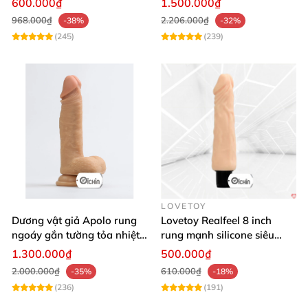
600.000₫
1.500.000₫
968.000₫
2.206.000₫
-38%
-32%
(245)
(239)
LOVETOY
Dương vật giả Apolo rung
Lovetoy Realfeel 8 inch
ngoáy gắn tường tỏa nhiệt
rung mạnh silicone siêu
đa chế độ
mềm
1.300.000₫
500.000₫
2.000.000₫
610.000₫
-35%
-18%
(236)
(191)