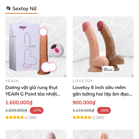
📂 Sextoy Nữ
YEAIN
LOVETOY
Dương vật giả rung thụt
Lovetoy 8 inch siêu mềm
YEAIN G Point tỏa nhiệt
gắn tường hai lớp âm đạo
điều khiển từ xa
giả chuẩn y tế
1.600.000₫
900.000₫
2.539.000₫
1.216.000₫
-37%
-26%
(2,590)
(2,069)