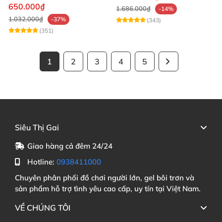
mạnh mẽ
650.000₫
1.686.000₫
-14%
1.032.000₫
-37%
(343)
(351)
1
2
3
4
5
Siêu Thị Gai
Giao hàng cả đêm 24/24
Hotline:
0938411000
Chuyên phân phối đồ chơi người lớn, gel bôi trơn và
sản phẩm hỗ trợ tình yêu cao cấp, uy tín tại Việt Nam.
VỀ CHÚNG TÔI