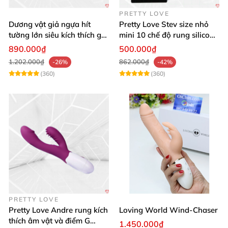
PRETTY LOVE
Dương vật giả ngựa hít
Pretty Love Stev size nhỏ
tường lớn siêu kích thích gai
mini 10 chế độ rung silicone
nổi
mềm
890.000₫
500.000₫
1.202.000₫
862.000₫
-26%
-42%
(360)
(360)
PRETTY LOVE
Pretty Love Andre rung kích
Loving World Wind-Chaser
thích âm vật và điểm G
1.450.000₫