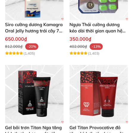
Siro cường dương Kamagra
Ngựa Thái cường dương
Oral Jelly hương trái cây 7
kéo dài thời gian quan hệ
gói 100g chính hãng
nam giới
650.000₫
350.000₫
812.000₫
402.000₫
-20%
-13%
(1,405)
(1,403)
Gel bôi trơn Titan Nga tăng
Gel Titan Provocative đỏ