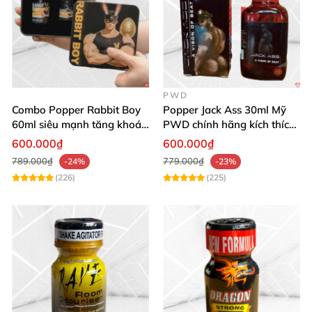
PWD
Combo Popper Rabbit Boy
Popper Jack Ass 30ml Mỹ
60ml siêu mạnh tăng khoái
PWD chính hãng kích thích
cảm
khoái cảm
600.000₫
600.000₫
789.000₫
779.000₫
-24%
-23%
(226)
(225)