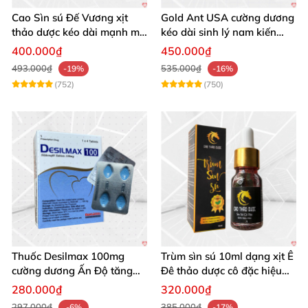
Cao Sìn sú Đế Vương xịt
Gold Ant USA cường dương
thảo dược kéo dài mạnh mẽ
kéo dài sinh lý nam kiến
chính hãng
vàng đen
400.000₫
450.000₫
493.000₫
535.000₫
-19%
-16%
(752)
(750)
Thuốc Desilmax 100mg
Trùm sìn sú 10ml dạng xịt Ê
cường dương Ấn Độ tăng
Đê thảo dược cô đặc hiệu
sinh lý mạnh
quả
280.000₫
320.000₫
297.000₫
385.000₫
-6%
-17%