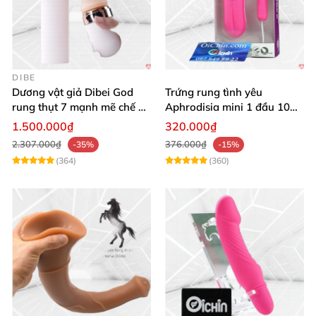
DIBE
Dương vật giả Dibei God
Trứng rung tình yêu
rung thụt 7 mạnh mẽ chế độ
Aphrodisia mini 1 đầu 10
tỏa nhiệt
chế độ rung đa năng
1.500.000₫
320.000₫
2.307.000₫
376.000₫
-35%
-15%
(364)
(360)