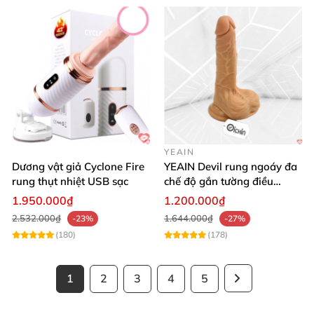
YEAIN
Dương vật giả Cyclone Fire
YEAIN Devil rung ngoáy đa
rung thụt nhiệt USB sạc
chế độ gắn tường điều
khiển từ xa tiện lợi
1.950.000₫
1.200.000₫
2.532.000₫
1.644.000₫
-23%
-27%
(180)
(178)
1
2
3
4
5