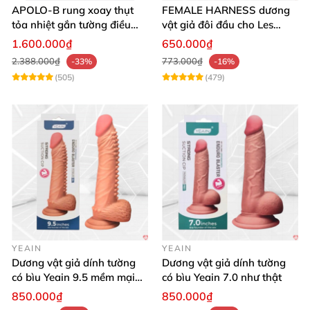
APOLO-B rung xoay thụt
FEMALE HARNESS dương
tỏa nhiệt gắn tường điều
vật giả đôi đầu cho Les
khiển từ xa đa chế độ
massage cực sướng
1.600.000₫
650.000₫
2.388.000₫
773.000₫
-33%
-16%
(505)
(479)
YEAIN
YEAIN
Dương vật giả dính tường
Dương vật giả dính tường
có bìu Yeain 9.5 mềm mại
có bìu Yeain 7.0 như thật
thật
850.000₫
850.000₫