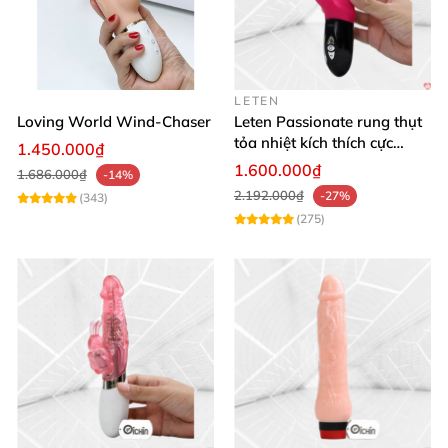
LETEN
Loving World Wind-Chaser
Leten Passionate rung thụt
tỏa nhiệt kích thích cực
1.450.000₫
mạnh
1.600.000₫
1.686.000₫
-14%
2.192.000₫
-27%
(343)
(275)