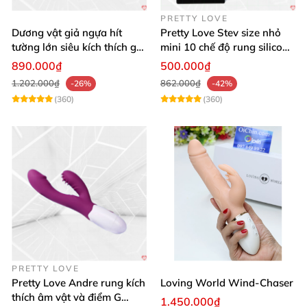
PRETTY LOVE
Dương vật giả ngựa hít
Pretty Love Stev size nhỏ
tường lớn siêu kích thích gai
mini 10 chế độ rung silicone
nổi
mềm
890.000₫
500.000₫
1.202.000₫
862.000₫
-26%
-42%
(360)
(360)
PRETTY LOVE
Pretty Love Andre rung kích
Loving World Wind-Chaser
thích âm vật và điểm G
1.450.000₫