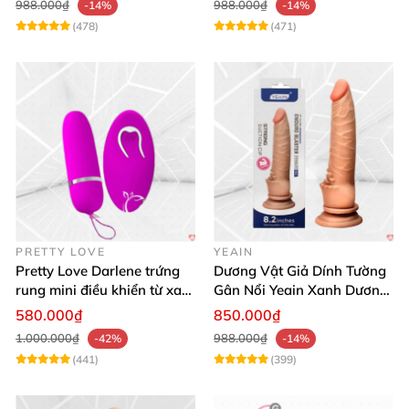
988.000₫
988.000₫
-14%
-14%
(478)
(471)
PRETTY LOVE
YEAIN
Pretty Love Darlene trứng
Dương Vật Giả Dính Tường
rung mini điều khiển từ xa
Gân Nổi Yeain Xanh Dương
12 chế độ rung mạnh
8.2 Siêu Thật
580.000₫
850.000₫
1.000.000₫
988.000₫
-42%
-14%
(441)
(399)