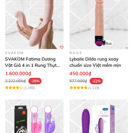
SVAKOM
BAILE
SVAKOM Fatima Dương
Lybaile Dildo rung xoay
Vật Giả 4 in 1 Rung Thụt
chuẩn size Việt mềm mịn
Hút Toả Nhiệt Massage Cho
1.600.000₫
450.000₫
Nữ
2.222.000₫
577.000₫
-28%
-22%
(1,198)
(1,119)