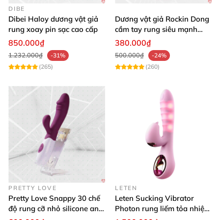
DIBE
Dibei Haloy dương vật giả
Dương vật giả Rockin Dong
rung xoay pin sạc cao cấp
cầm tay rung siêu mạnh
silicon y tế cao cấp
850.000₫
380.000₫
1.232.000₫
500.000₫
-31%
-24%
(265)
(260)
PRETTY LOVE
LETEN
Pretty Love Snappy 30 chế
Leten Sucking Vibrator
độ rung cỡ nhỏ silicone an
Photon rung liếm tỏa nhiệt
toàn pin AAA dễ dùng
pin sạc cao cấp