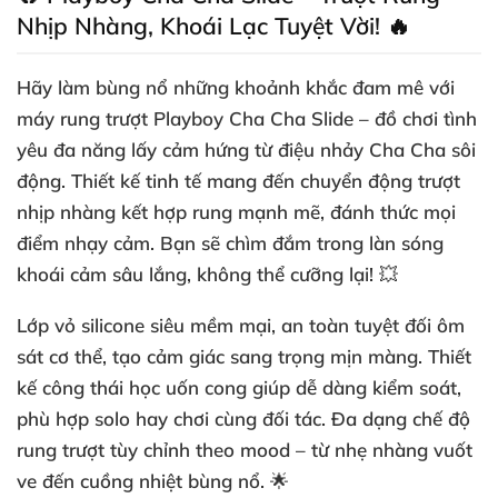
Nhịp Nhàng, Khoái Lạc Tuyệt Vời! 🔥
Hãy làm bùng nổ những khoảnh khắc đam mê với
máy rung trượt Playboy Cha Cha Slide
– đồ chơi tình
yêu đa năng lấy cảm hứng từ điệu nhảy Cha Cha sôi
động. Thiết kế tinh tế mang đến chuyển động trượt
nhịp nhàng kết hợp rung mạnh mẽ, đánh thức mọi
điểm nhạy cảm. Bạn sẽ chìm đắm trong làn sóng
khoái cảm sâu lắng, không thể cưỡng lại! 💥
Lớp vỏ
silicone siêu mềm mại, an toàn tuyệt đối
ôm
sát cơ thể, tạo cảm giác sang trọng mịn màng. Thiết
kế công thái học uốn cong giúp dễ dàng kiểm soát,
phù hợp solo hay chơi cùng đối tác. Đa dạng chế độ
rung trượt tùy chỉnh theo mood – từ nhẹ nhàng vuốt
ve đến cuồng nhiệt bùng nổ. 🌟