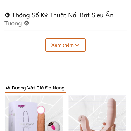
⚙️ Thông Số Kỹ Thuật Nổi Bật Siêu Ấn
Tượng ⚙️
Chất liệu
: Silicone cao cấp an toàn cơ thể + nhựa
Xem thêm
ABS – không gây dị ứng, hypoallergenic, êm ái
như nhung velvety. 🧡
Nguồn điện
: Sạc USB tiện lợi (cáp kèm), pin
lithium bền bỉ cho hàng giờ thăng hoa liên tục. 🔋
📂 Dương Vật Giả Đa Năng
Chống nước
: IPX7 hoàn toàn waterproof, lý
tưởng tắm sen hoặc ngâm bồn thư giãn. 🚿
Chiều dài tổng
: 7.5 inches (19cm) – kích thước
hoàn hảo, dễ mang theo. 📏