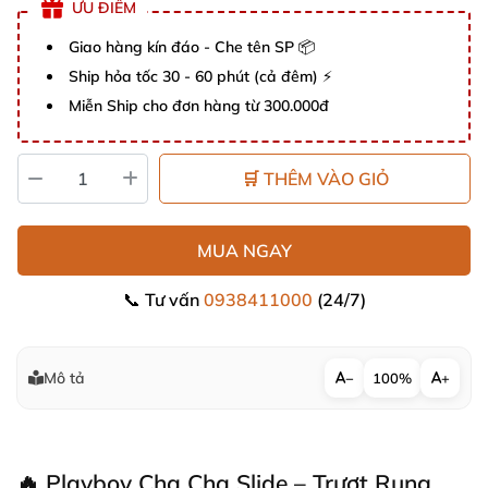
ƯU ĐIỂM
Giao hàng kín đáo - Che tên SP 📦
Ship hỏa tốc 30 - 60 phút (cả đêm) ⚡
Miễn Ship cho đơn hàng từ 300.000đ
🛒 THÊM VÀO GIỎ
MUA NGAY
📞 Tư vấn
0938411000
(24/7)
Mô tả
−
100%
+
🔥 Playboy Cha Cha Slide – Trượt Rung