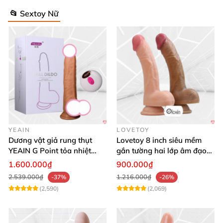
📂 Sextoy Nữ
YEAIN
LOVETOY
Dương vật giả rung thụt
Lovetoy 8 inch siêu mềm
YEAIN G Point tỏa nhiệt
gắn tường hai lớp âm đạo
điều khiển từ xa
giả chuẩn y tế
1.600.000₫
900.000₫
2.539.000₫
1.216.000₫
-37%
-26%
(2,590)
(2,069)