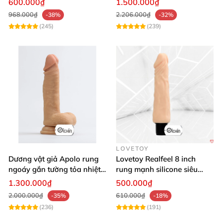
600.000₫
1.500.000₫
968.000₫
2.206.000₫
-38%
-32%
(245)
(239)
LOVETOY
Dương vật giả Apolo rung
Lovetoy Realfeel 8 inch
ngoáy gắn tường tỏa nhiệt
rung mạnh silicone siêu
đa chế độ
mềm
1.300.000₫
500.000₫
2.000.000₫
610.000₫
-35%
-18%
(236)
(191)