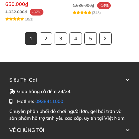
mạnh mẽ
650.000₫
1.686.000₫
-14%
1.032.000₫
-37%
(343)
(351)
1
2
3
4
5
Siêu Thị Gai
Giao hàng cả đêm 24/24
Hotline:
0938411000
Chuyên phân phối đồ chơi người lớn, gel bôi trơn và
sản phẩm hỗ trợ tình yêu cao cấp, uy tín tại Việt Nam.
VỀ CHÚNG TÔI