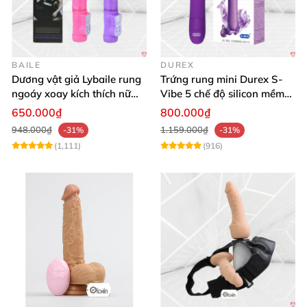
BAILE
DUREX
Dương vật giả Lybaile rung
Trứng rung mini Durex S-
ngoáy xoay kích thích nữ
Vibe 5 chế độ silicon mềm
thủ dâm
mịn cao cấp
650.000₫
800.000₫
948.000₫
1.159.000₫
-31%
-31%
(1,111)
(916)