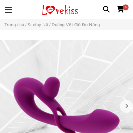
0
Trang chủ
/
Sextoy Nữ
/
Dương Vật Giả Đa Năng