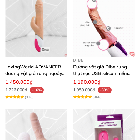
DIBE
LovingWorld ADVANCER
Dương vật giả Dibe rung
dương vật giả rung ngoáy
thụt sạc USB silicon mềm
thụt 7 chế độ
mại thật
1.450.000₫
1.190.000₫
1.726.000₫
1.950.000₫
-16%
-39%
(376)
(368)