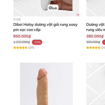
DIBE
Dibei Haloy dương vật giả rung xoay
Dương vật
pin sạc cao cấp
rung siêu 
850.000₫
380.000₫
1.232.000₫
500.000₫
-31%
(265)
(26