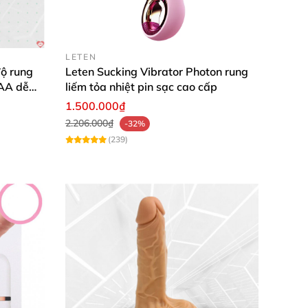
LETEN
ộ rung
Leten Sucking Vibrator Photon rung
AAA dễ
liếm tỏa nhiệt pin sạc cao cấp
1.500.000₫
2.206.000₫
-32%
(239)