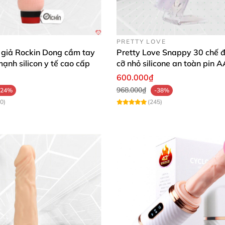
PRETTY LOVE
 giả Rockin Dong cầm tay
Pretty Love Snappy 30 chế đ
mạnh silicon y tế cao cấp
cỡ nhỏ silicone an toàn pin 
dùng
600.000₫
968.000₫
-24%
-38%
0)
(245)