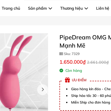
Trang chủ
Sản phẩm
Thương hiệu
Liên hệ
PipeDream OMG M
Mạnh Mẽ
Sku:
7329
1.650.000₫
2.661.000₫
Còn hàng
ƯU ĐIỂM
Giao hàng kín đáo - Che
Ship hỏa tốc 30 - 60 ph
Miễn Ship cho đơn hàng