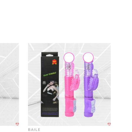
ẽ
chỉ trong tầm tay
. Với 20 mức rung
, bạn dễ
BAILE