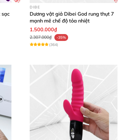
DIBE
 sạc
Dương vật giả Dibei God rung thụt 7
mạnh mẽ chế độ tỏa nhiệt
1.500.000₫
2.307.000₫
cho
mọi phụ nữ
. Nó không chỉ mang lại niềm
-35%
(364)