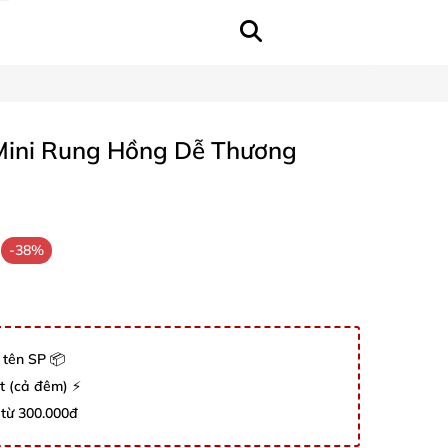
ini Rung Hồng Dễ Thương
-38%
 tên SP 📦
út (cả đêm) ⚡
 từ 300.000đ