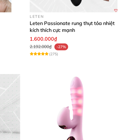
LETEN
Leten Passionate rung thụt tỏa nhiệt
kích thích cực mạnh
1.600.000₫
2.192.000₫
-27%
(275)