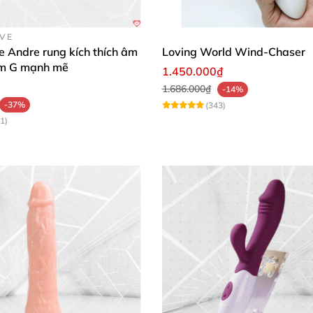
OVE
e Andre rung kích thích âm
Loving World Wind-Chaser
ểm G mạnh mẽ
1.450.000₫
1.686.000₫
-14%
-37%
(343)
1)