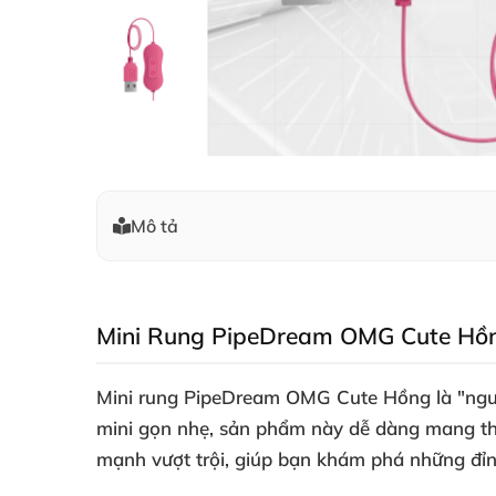
Mô tả
Mini Rung PipeDream OMG Cute Hồng
Mini rung PipeDream OMG Cute Hồng là "ngư
mini gọn nhẹ
, sản phẩm này dễ dàng mang t
mạnh vượt trội
, giúp bạn khám phá
những đỉn