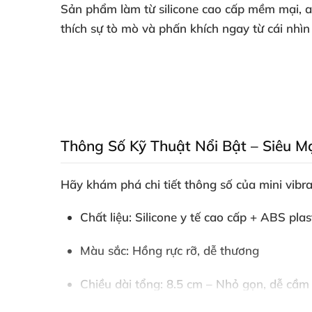
Sản phẩm làm từ
silicone cao cấp
mềm mại
, 
thích sự tò mò
và phấn khích ngay từ cái nhìn
Thông Số Kỹ Thuật Nổi Bật – Siêu M
Hãy khám phá chi tiết thông số
của
mini vib
Chất liệu
: Silicone y tế cao cấp + ABS pla
Màu sắc
: Hồng rực rỡ
, dễ thương
Chiều dài tổng
: 8.5 cm – Nhỏ gọn
, dễ cầ