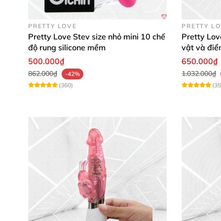
PRETTY LOVE
PRETTY L
Pretty Love Stev size nhỏ mini 10 chế
Pretty Lov
độ rung silicone mềm
vật và đi
500.000₫
650.000₫
862.000₫
1.032.000₫
-42%
(360)
(35