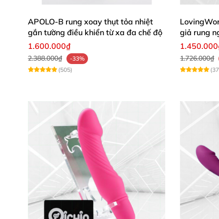
APOLO-B rung xoay thụt tỏa nhiệt
LovingWo
Tại Sao Nên Chọn Mini Rung Pipe
gắn tường điều khiển từ xa đa chế độ
giả rung n
1.600.000₫
1.450.000
2.388.000₫
1.726.000₫
Với thiết kế dễ thương
, công suất mạnh mẽ
và
-33%
(505)
(37
vui tức
thì
mà còn an toàn
, bền lâu
. Đừng bỏ 
Mua ngay hôm nay
để nhận trải nghiệm đỉnh