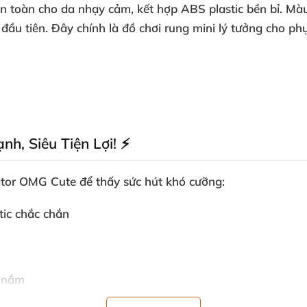
an toàn cho da nhạy cảm
, kết hợp ABS plastic bền bỉ
. Mà
 đầu tiên
. Đây chính là đồ chơi rung mini lý tưởng cho phụ
ạnh
, Siêu Tiện Lợi! ⚡
rator OMG Cute
để thấy sức hút khó cưỡng:
stic chắc chắn
m nắm