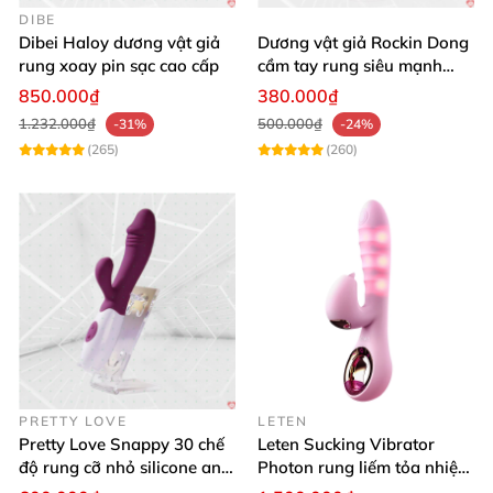
DIBE
Dibei Haloy dương vật giả
Dương vật giả Rockin Dong
rung xoay pin sạc cao cấp
cầm tay rung siêu mạnh
silicon y tế cao cấp
850.000₫
380.000₫
1.232.000₫
500.000₫
-31%
-24%
(265)
(260)
PRETTY LOVE
LETEN
Pretty Love Snappy 30 chế
Leten Sucking Vibrator
độ rung cỡ nhỏ silicone an
Photon rung liếm tỏa nhiệt
toàn pin AAA dễ dùng
pin sạc cao cấp