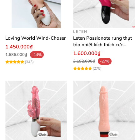
hôm nay từ chúng tôi và cảm nhận sự khác biệt! 🛒✨
LETEN
Loving World Wind-Chaser
Leten Passionate rung thụt
tỏa nhiệt kích thích cực
1.450.000₫
mạnh
1.600.000₫
1.686.000₫
-14%
2.192.000₫
-27%
(343)
(275)