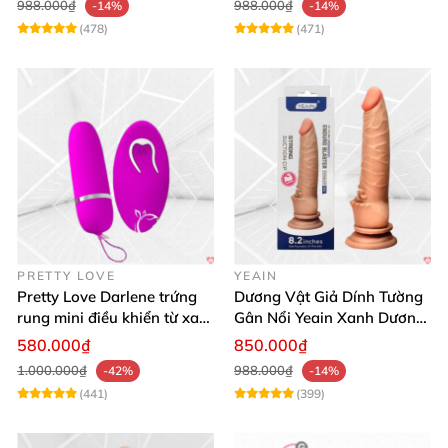
988.000₫
988.000₫
-14%
-14%
(478)
(471)
PRETTY LOVE
YEAIN
Pretty Love Darlene trứng
Dương Vật Giả Dính Tường
rung mini điều khiển từ xa
Gân Nổi Yeain Xanh Dương
12 chế độ rung mạnh
8.2 Siêu Thật
580.000₫
850.000₫
1.000.000₫
988.000₫
-42%
-14%
(441)
(399)