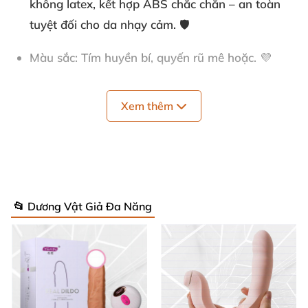
không latex, kết hợp ABS chắc chắn – an toàn
tuyệt đối cho da nhạy cảm. 🛡️
Màu sắc
: Tím huyền bí, quyến rũ mê hoặc. 💜
Chiều dài tổng
: 13.5 cm – vừa vặn, dễ sử dụng
Xem thêm
mọi lúc. 📏
Phần âm đạo
: Dài 10 cm, đường kính 3 cm –
thâm nhập mượt mà, ôm sát.
Phần âm vật
: Dài 9.3 cm, đường kính 3.5 cm –
📂 Dương Vật Giả Đa Năng
vuốt ve chính xác, đánh thức mọi giác quan.
Động cơ
: 2 motor mạnh mẽ riêng biệt, mỗi motor
8 chế độ rung đa dạng – rung liên tục, bùng nổ
khoái lạc! 🚀