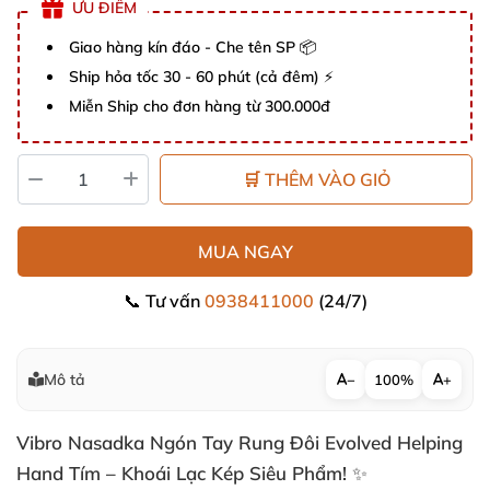
ƯU ĐIỂM
Giao hàng kín đáo - Che tên SP 📦
Ship hỏa tốc 30 - 60 phút (cả đêm) ⚡
Miễn Ship cho đơn hàng từ 300.000đ
🛒 THÊM VÀO GIỎ
MUA NGAY
📞 Tư vấn
0938411000
(24/7)
Mô tả
−
100%
+
Vibro Nasadka Ngón Tay Rung Đôi Evolved Helping
Hand Tím – Khoái Lạc Kép Siêu Phẩm! ✨