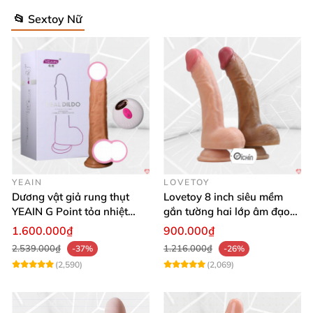
📂 Sextoy Nữ
YEAIN
LOVETOY
Dương vật giả rung thụt
Lovetoy 8 inch siêu mềm
YEAIN G Point tỏa nhiệt
gắn tường hai lớp âm đạo
điều khiển từ xa
giả chuẩn y tế
1.600.000₫
900.000₫
2.539.000₫
1.216.000₫
-37%
-26%
(2,590)
(2,069)