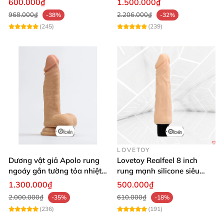
600.000₫
1.500.000₫
968.000₫
2.206.000₫
-38%
-32%
(245)
(239)
LOVETOY
Dương vật giả Apolo rung
Lovetoy Realfeel 8 inch
ngoáy gắn tường tỏa nhiệt
rung mạnh silicone siêu
đa chế độ
mềm
1.300.000₫
500.000₫
2.000.000₫
610.000₫
-35%
-18%
(236)
(191)