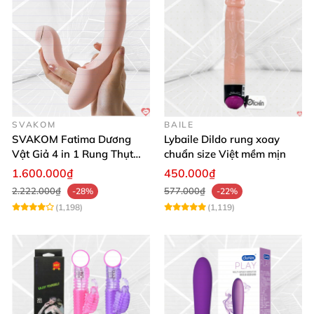
SVAKOM
BAILE
SVAKOM Fatima Dương
Lybaile Dildo rung xoay
Vật Giả 4 in 1 Rung Thụt
chuẩn size Việt mềm mịn
Hút Toả Nhiệt Massage Cho
1.600.000₫
450.000₫
Nữ
2.222.000₫
577.000₫
-28%
-22%
(1,198)
(1,119)