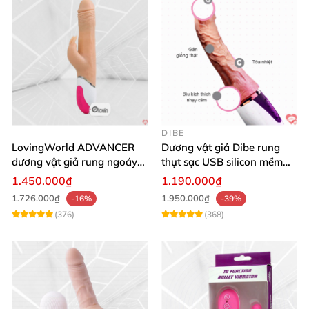
DIBE
LovingWorld ADVANCER
Dương vật giả Dibe rung
dương vật giả rung ngoáy
thụt sạc USB silicon mềm
thụt 7 chế độ
mại thật
1.450.000₫
1.190.000₫
1.726.000₫
1.950.000₫
-16%
-39%
(376)
(368)