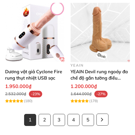
YEAIN
Dương vật giả Cyclone Fire
YEAIN Devil rung ngoáy đa
rung thụt nhiệt USB sạc
chế độ gắn tường điều
khiển từ xa tiện lợi
1.950.000₫
1.200.000₫
2.532.000₫
1.644.000₫
-23%
-27%
(180)
(178)
1
2
3
4
5