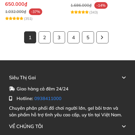
mạnh mẽ
650.000₫
1.686.000₫
-14%
1.032.000₫
-37%
(343)
(351)
1
2
3
4
5
Siêu Thị Gai
Giao hàng cả đêm 24/24
Hotline:
0938411000
Chuyên phân phối đồ chơi người lớn, gel bôi trơn và
sản phẩm hỗ trợ tình yêu cao cấp, uy tín tại Việt Nam.
VỀ CHÚNG TÔI