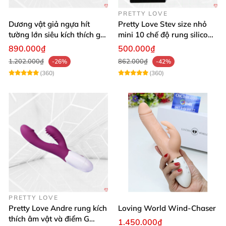
PRETTY LOVE
Dương vật giả ngựa hít
Pretty Love Stev size nhỏ
tường lớn siêu kích thích gai
mini 10 chế độ rung silicone
nổi
mềm
890.000₫
500.000₫
1.202.000₫
862.000₫
-26%
-42%
(360)
(360)
PRETTY LOVE
Pretty Love Andre rung kích
Loving World Wind-Chaser
thích âm vật và điểm G
1.450.000₫