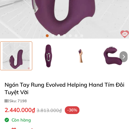
Ngón Tay Rung Evolved Helping Hand Tím Đôi
Tuyệt Vời
Sku:
7198
2.440.000₫
3.813.000₫
-36%
Còn hàng