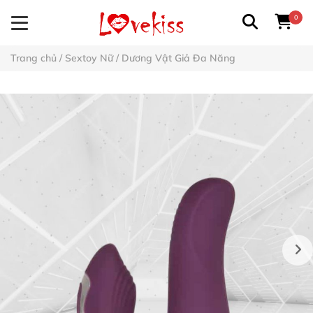
0
Trang chủ
/
Sextoy Nữ
/
Dương Vật Giả Đa Năng