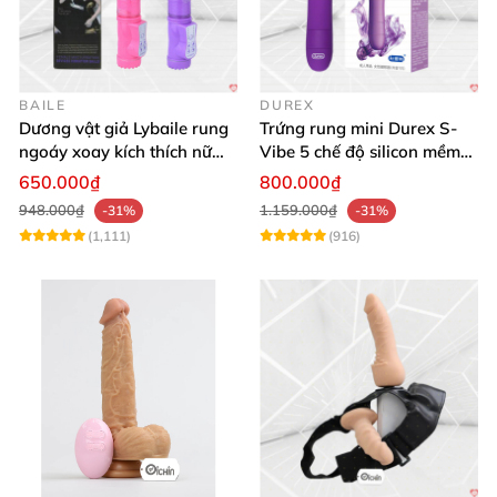
BAILE
DUREX
Dương vật giả Lybaile rung
Trứng rung mini Durex S-
ngoáy xoay kích thích nữ
Vibe 5 chế độ silicon mềm
thủ dâm
mịn cao cấp
650.000₫
800.000₫
948.000₫
1.159.000₫
-31%
-31%
(1,111)
(916)