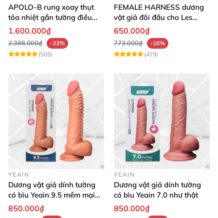
APOLO-B rung xoay thụt
FEMALE HARNESS dương
tỏa nhiệt gắn tường điều
vật giả đôi đầu cho Les
khiển từ xa đa chế độ
massage cực sướng
1.600.000₫
650.000₫
2.388.000₫
773.000₫
-33%
-16%
(505)
(479)
YEAIN
YEAIN
Dương vật giả dính tường
Dương vật giả dính tường
có bìu Yeain 9.5 mềm mại
có bìu Yeain 7.0 như thật
thật
850.000₫
850.000₫