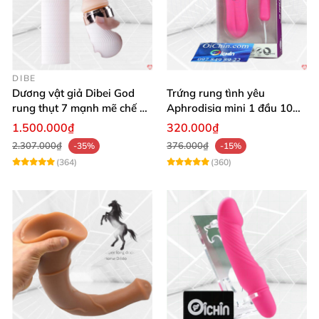
DIBE
Dương vật giả Dibei God
Trứng rung tình yêu
rung thụt 7 mạnh mẽ chế độ
Aphrodisia mini 1 đầu 10
tỏa nhiệt
chế độ rung đa năng
1.500.000₫
320.000₫
2.307.000₫
376.000₫
-35%
-15%
(364)
(360)