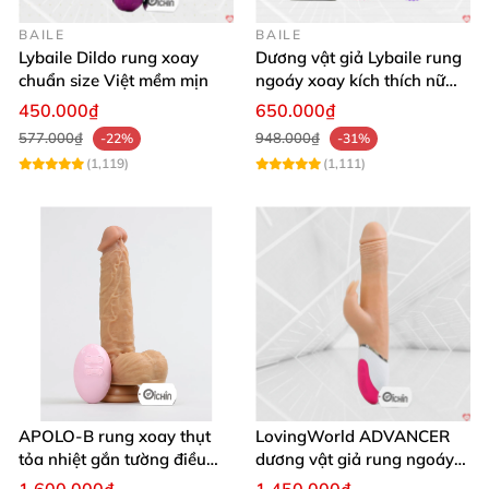
các nàng thủ dâm gợn sóng
và hạt bi
sẽ ma sát
BAILE
BAILE
thành âm đạo cực độ
. Chạm tới điểm G
của
các cô
Lybaile Dildo rung xoay
Dương vật giả Lybaile rung
nàng.
chuẩn size Việt mềm mịn
ngoáy xoay kích thích nữ
thủ dâm
450.000₫
650.000₫
577.000₫
948.000₫
-22%
-31%
Chạm vào khoái cảm
của
các nàng là điều
mà sản
(1,119)
(1,111)
phẩm mang lại
. Sản phẩm có 7 chế độ rung từ nhẹ
tới mạnh
. Tạo cho
các nàng khoái cảm dâng trào
,
kích thích mạnh mẽ điểm G
của
các nàng làm
các
nàng phải khóc thét lên vì sung sướng
.
Đặc biệt hơn
còn có 3 ché độ xoay nữa
thì còn gì tuyệt vời hơn
.
Rung xoay ngoái bên trong
mà chỉ sản phẩm có
được
các chàng trai không làm
được điều đó giống
như Nalone Wave Luxur đâu.
APOLO-B rung xoay thụt
LovingWorld ADVANCER
tỏa nhiệt gắn tường điều
dương vật giả rung ngoáy
Có nhánh nhỏ phụ
, dùng
để kích thích lỗ hậu môn
khiển từ xa đa chế độ
thụt 7 chế độ