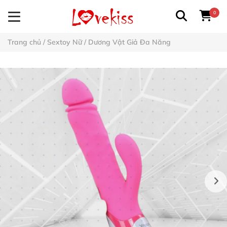
0
Trang chủ
/
Sextoy Nữ
/
Dương Vật Giả Đa Năng