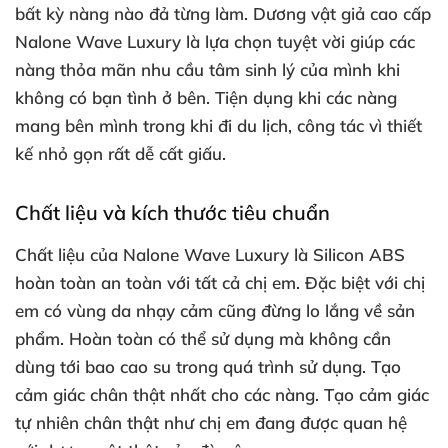
bất kỳ nàng nào đả từng làm. Dương vật giả cao cấp
Nalone Wave Luxury là lựa chọn tuyệt vời giúp
các
nàng thỏa mãn nhu cầu tâm sinh lý
của mình khi
không có bạn tình ở bên
. Tiện dụng khi
các nàng
mang bên mình trong khi đi du lịch
, công tác vì thiết
kế nhỏ gọn
rất dễ cất giấu.
Chất liệu
và kích thước tiêu chuẩn
Chất liệu
của Nalone Wave Luxury là Silicon ABS
hoàn toàn an toàn
với
tất cả chị em
.
Đặc biệt
với chị
em có vùng da nhạy cảm
cũng đừng lo lắng về sản
phẩm
. Hoàn toàn
có thể sử dụng
mà không cần
dùng tới bao cao su trong
quá trình sử dụng
. Tạo
cảm giác chân thật nhất cho
các nàng
. Tạo cảm giác
tự nhiên chân thật như chị em đang
được quan hệ