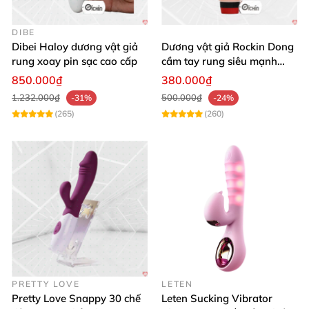
DIBE
Dibei Haloy dương vật giả
Dương vật giả Rockin Dong
rung xoay pin sạc cao cấp
cầm tay rung siêu mạnh
silicon y tế cao cấp
850.000₫
380.000₫
1.232.000₫
500.000₫
-31%
-24%
(265)
(260)
PRETTY LOVE
LETEN
Pretty Love Snappy 30 chế
Leten Sucking Vibrator