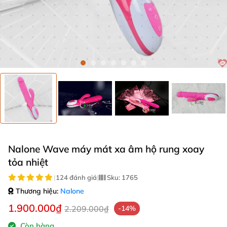
Nalone Wave máy mát xa âm hộ rung xoay
tỏa nhiệt
|
124 đánh giá
|
Sku:
1765
Thương hiệu:
Nalone
1.900.000₫
2.209.000₫
-14%
Còn hàng