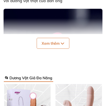
với dương vật thật
của đàn ông
Xem thêm
📂 Dương Vật Giả Đa Năng
Kích thước
của sản phẩm là 260 X 37 X 36mm đó là
kích thước tiêu chuẩn
của đàn ông việt
.
Khi
các nàng
mới tập tành thủ dâm
cũng không
quá khó khăn
để
đủa dương vật vào bên trong.