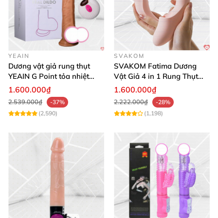
YEAIN
SVAKOM
Dương vật giả rung thụt
SVAKOM Fatima Dương
YEAIN G Point tỏa nhiệt
Vật Giả 4 in 1 Rung Thụt
điều khiển từ xa
Hút Toả Nhiệt Massage Cho
1.600.000₫
1.600.000₫
Nữ
2.539.000₫
2.222.000₫
-37%
-28%
(2,590)
(1,198)
Kích thích điểm G
của
các nàng
Tại đầu đương vật có gợn sóng
và thân dương vật có
các hạt nhỏ li ti giống như
các cục thịt nổi lên
.
Khi