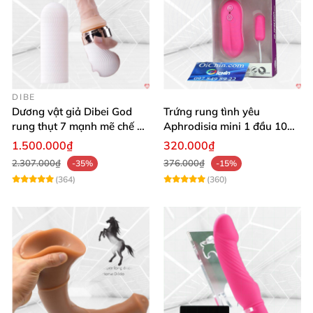
DIBE
Dương vật giả Dibei God
Trứng rung tình yêu
rung thụt 7 mạnh mẽ chế độ
Aphrodisia mini 1 đầu 10
tỏa nhiệt
chế độ rung đa năng
1.500.000₫
320.000₫
2.307.000₫
376.000₫
-35%
-15%
(364)
(360)