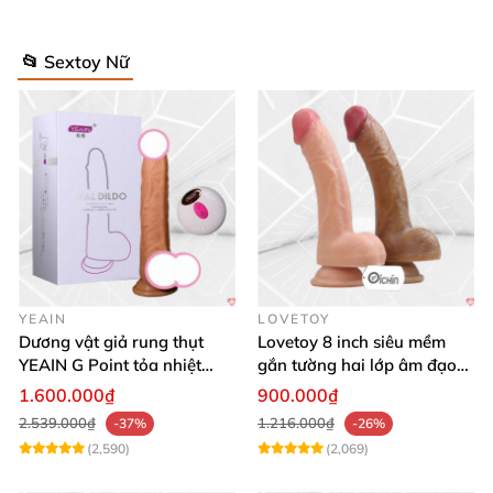
📂 Sextoy Nữ
YEAIN
LOVETOY
Dương vật giả rung thụt
Lovetoy 8 inch siêu mềm
YEAIN G Point tỏa nhiệt
gắn tường hai lớp âm đạo
điều khiển từ xa
giả chuẩn y tế
1.600.000₫
900.000₫
2.539.000₫
1.216.000₫
-37%
-26%
(2,590)
(2,069)