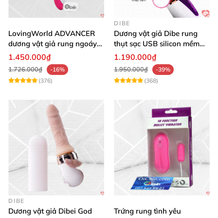
DIBE
LovingWorld ADVANCER
Dương vật giả Dibe rung
dương vật giả rung ngoáy
thụt sạc USB silicon mềm
thụt 7 chế độ
mại thật
1.450.000₫
1.190.000₫
1.726.000₫
1.950.000₫
-16%
-39%
(376)
(368)
DIBE
Dương vật giả Dibei God
Trứng rung tình yêu