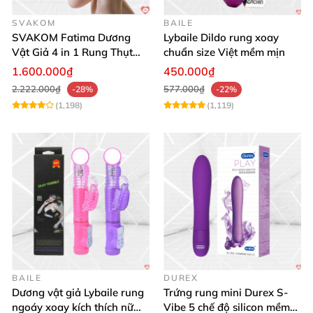
SVAKOM
BAILE
SVAKOM Fatima Dương
Lybaile Dildo rung xoay
Vật Giả 4 in 1 Rung Thụt
chuẩn size Việt mềm mịn
Hút Toả Nhiệt Massage Cho
1.600.000₫
450.000₫
Nữ
2.222.000₫
577.000₫
-28%
-22%
(1,198)
(1,119)
BAILE
DUREX
Dương vật giả Lybaile rung
Trứng rung mini Durex S-
ngoáy xoay kích thích nữ
Vibe 5 chế độ silicon mềm