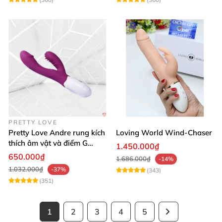
PRETTY LOVE
Pretty Love Andre rung kích
Loving World Wind-Chaser
thích âm vật và điểm G
1.450.000₫
mạnh mẽ
650.000₫
1.686.000₫
-14%
1.032.000₫
-37%
(343)
(351)
1
2
3
4
5