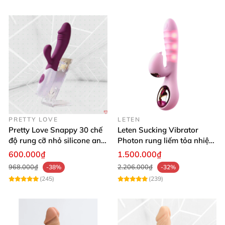
PRETTY LOVE
LETEN
Pretty Love Snappy 30 chế
Leten Sucking Vibrator
độ rung cỡ nhỏ silicone an
Photon rung liếm tỏa nhiệt
toàn pin AAA dễ dùng
pin sạc cao cấp
600.000₫
1.500.000₫
968.000₫
2.206.000₫
-38%
-32%
(245)
(239)