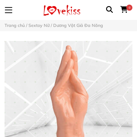
0
Trang chủ
/
Sextoy Nữ
/
Dương Vật Giả Đa Năng