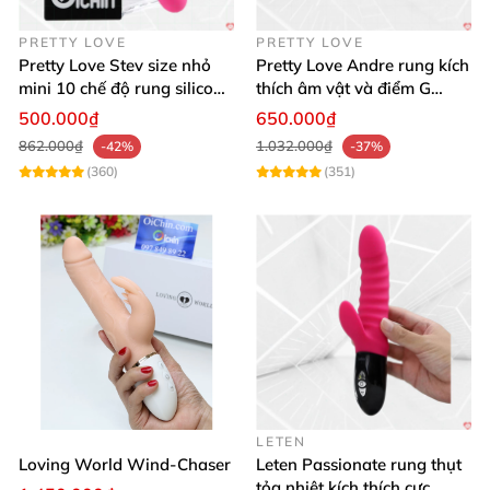
Kết hợp tự nhiên trong văn bản, tránh nhồi nhét,
PRETTY LOVE
PRETTY LOVE
đồng thời sử dụng synonym và biến thể từ khóa
Pretty Love Stev size nhỏ
Pretty Love Andre rung kích
mini 10 chế độ rung silicone
thích âm vật và điểm G
để tối ưu hóa tìm kiếm.
mềm
mạnh mẽ
500.000₫
650.000₫
CTA
862.000₫
1.032.000₫
-42%
-37%
Mua ngay để trải nghiệm khoảnh khắc khoái cảm
(360)
(351)
đỉnh cao cùng Master Stuffer Tay Đấm Siêu Co Giãn
và cảm nhận sự khác biệt ngay lần đầu thử nghiệm.
LETEN
Loving World Wind-Chaser
Leten Passionate rung thụt
tỏa nhiệt kích thích cực