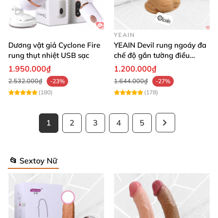
YEAIN
Dương vật giả Cyclone Fire
YEAIN Devil rung ngoáy đa
rung thụt nhiệt USB sạc
chế độ gắn tường điều
khiển từ xa tiện lợi
1.950.000₫
1.200.000₫
2.532.000₫
1.644.000₫
-23%
-27%
(180)
(178)
1
2
3
4
5
📂 Sextoy Nữ