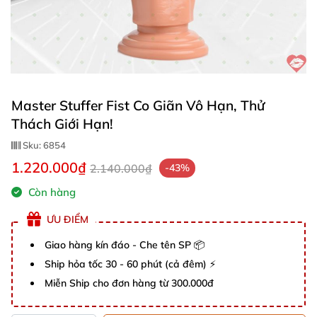
Master Stuffer Fist Co Giãn Vô Hạn, Thử
Thách Giới Hạn!
Sku:
6854
1.220.000₫
2.140.000₫
-43%
Còn hàng
ƯU ĐIỂM
Giao hàng kín đáo - Che tên SP 📦
Ship hỏa tốc 30 - 60 phút (cả đêm) ⚡
Miễn Ship cho đơn hàng từ 300.000đ