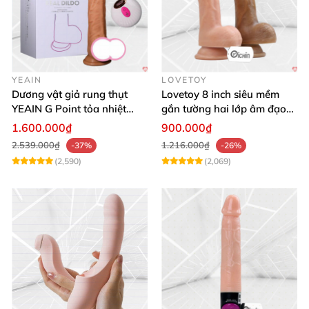
YEAIN
LOVETOY
Dương vật giả rung thụt
Lovetoy 8 inch siêu mềm
YEAIN G Point tỏa nhiệt
gắn tường hai lớp âm đạo
điều khiển từ xa
giả chuẩn y tế
1.600.000₫
900.000₫
2.539.000₫
1.216.000₫
-37%
-26%
(2,590)
(2,069)