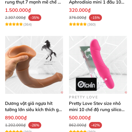
rung thụt 7 mạnh mẽ chế độ
Aphrodisia mini 1 đầu 10
tỏa nhiệt
chế độ rung đa năng
1.500.000₫
320.000₫
2.307.000₫
376.000₫
-35%
-15%
(364)
(360)
PRETTY LOVE
Dương vật giả ngựa hít
Pretty Love Stev size nhỏ
tường lớn siêu kích thích gai
mini 10 chế độ rung silicone
nổi
mềm
890.000₫
500.000₫
1.202.000₫
862.000₫
-26%
-42%
(360)
(360)