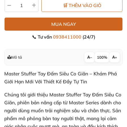
🛒 THÊM VÀO GIỎ
MUA NGAY
📞 Tư vấn
0938411000
(24/7)
Mô tả
−
100%
+
Master Stuffer Tay Đấm Siêu Co Giãn – Khám Phá
Giới Hạn Mới Với Thiết Kế Đầy Tự Tin
Chúng tôi giới thiệu Master Stuffer Tay Đấm Siêu Co
Giãn, phiên bản nâng cấp từ Master Series dành cho
người dùng muốn trải nghiệm sâu và chân thực. Sản
phẩm mô phỏng bàn tay người thật, mang lại cảm
giác nhập cuộc mượt mà, an toàn và đầy kích thích