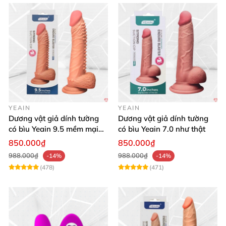
YEAIN
YEAIN
Dương vật giả dính tường
Dương vật giả dính tường
có bìu Yeain 9.5 mềm mại
có bìu Yeain 7.0 như thật
thật
850.000₫
850.000₫
988.000₫
988.000₫
-14%
-14%
(478)
(471)