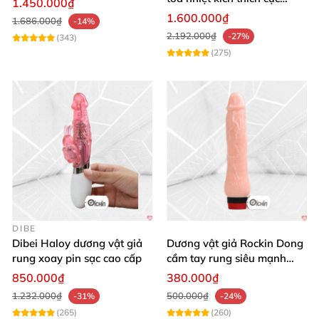
1.450.000₫
mạnh
1.600.000₫
1.686.000₫
-14%
2.192.000₫
-27%
(343)
(275)
DIBE
Dibei Haloy dương vật giả
Dương vật giả Rockin Dong
rung xoay pin sạc cao cấp
cầm tay rung siêu mạnh
silicon y tế cao cấp
850.000₫
380.000₫
1.232.000₫
500.000₫
-31%
-24%
(265)
(260)