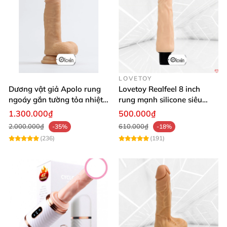
LOVETOY
Dương vật giả Apolo rung
Lovetoy Realfeel 8 inch
ngoáy gắn tường tỏa nhiệt
rung mạnh silicone siêu
đa chế độ
mềm
1.300.000₫
500.000₫
2.000.000₫
610.000₫
-35%
-18%
(236)
(191)