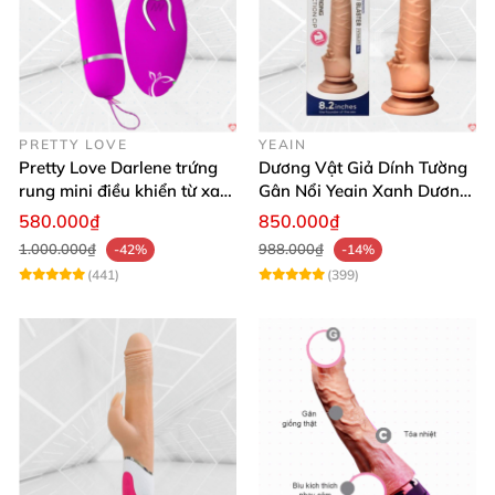
PRETTY LOVE
YEAIN
Pretty Love Darlene trứng
Dương Vật Giả Dính Tường
rung mini điều khiển từ xa
Gân Nổi Yeain Xanh Dương
12 chế độ rung mạnh
8.2 Siêu Thật
580.000₫
850.000₫
1.000.000₫
988.000₫
-42%
-14%
(441)
(399)