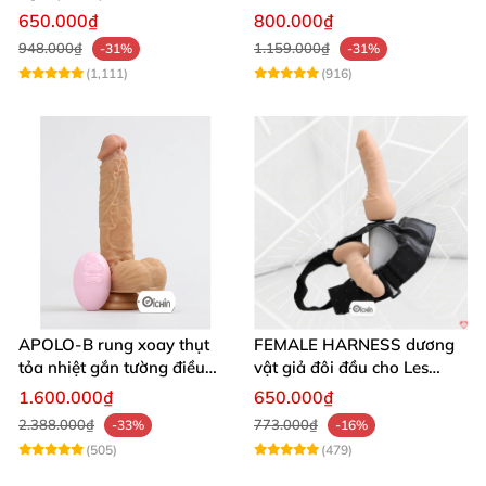
thủ dâm
mịn cao cấp
650.000₫
800.000₫
948.000₫
1.159.000₫
-31%
-31%
(1,111)
(916)
APOLO-B rung xoay thụt
FEMALE HARNESS dương
tỏa nhiệt gắn tường điều
vật giả đôi đầu cho Les
khiển từ xa đa chế độ
massage cực sướng
1.600.000₫
650.000₫
2.388.000₫
773.000₫
-33%
-16%
(505)
(479)