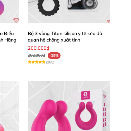
o Điều
Bộ 3 vòng Titan silicon y tế kéo dài
nh Hãng
quan hệ chống xuất tinh
200.000₫
282.000₫
-29%
(285)