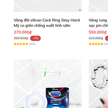
Vòng đôi silicon Cock Ring Stay Hard
Vòng rung 
Mỹ co giãn chống xuất tinh sớm
sạc pin ch
270.000₫
550.000₫
289.000₫
615.000₫
-7%
(453)
(40
Thiết Kế Tinh Tế, Dễ Dàng Sử Dụng 
Vòng rung tình yêu
Magic Motion Dante II
sở 
hẳn bản cũ, đường cong uyển chuyển quyến rũ
hoặc dùng kích thích âm vật cho bạn tình, nga