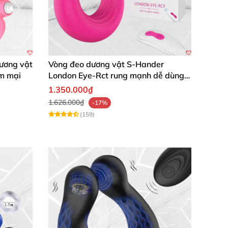
ương vật
Vòng đeo dương vật S-Hander
m mại
London Eye-Rct rung mạnh dễ dùng
tăng khoái cảm
1.350.000₫
1.626.000₫
-17%
(159)