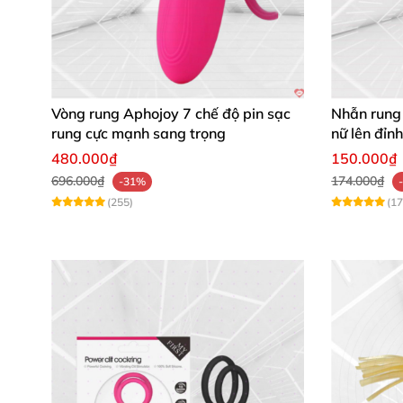
Vòng rung Aphojoy 7 chế độ pin sạc
Nhẫn rung t
rung cực mạnh sang trọng
nữ lên đỉn
480.000₫
150.000₫
696.000₫
174.000₫
-31%
(255)
(17