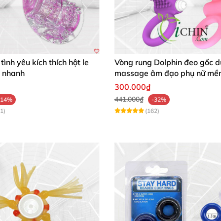
ình yêu kích thích hột le
Vòng rung Dolphin đeo gốc d
h nhanh
massage âm đạo phụ nữ mề
300.000₫
441.000₫
-14%
-32%
1)
(162)