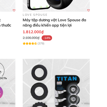
LOVE SPOUSE
t
Máy tập dương vật Love Spouse đa
h thước
năng điều khiển app tiện lợi
1.812.000₫
2.106.000₫
-14%
(378)
ho mọi hoạt động thân mật. Kích thước lớn hơn
 từng milimet. Bạn dễ dàng đeo vào "cậu nhỏ"