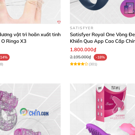
SATISFYER
ương vật trì hoãn xuất tinh
Satisfyer Royal One Vòng Đe
 O Ringo X3
Khiển Qua App Cao Cấp Chí
1.800.000₫
2.195.000₫
-14%
-18%
8)
(301)