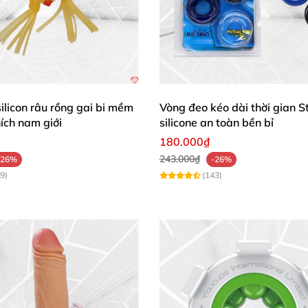
Magic Motion Dante II kết nối điện thoại rung điều khiển từ xa
ộ đàn hồi vượt trội. Dù solo hay chơi đôi,
vòng đeo dươ
ilicon râu rồng gai bi mềm
Vòng đeo kéo dài thời gian 
hích nam giới
silicone an toàn bền bỉ
180.000₫
Tuyệt Đối 🌟
243.000₫
-26%
-26%
9)
(143)
o cấp
, đàn hồi linh hoạt, co giãn hoàn hảo mà không gây k
i sen hay bồn tắm – chỉ tránh ngâm lâu thôi nhé! 🛁
Magic Motion Dante II kết nối điện thoại rung điều khiển từ xa
inh dễ dàng. Đây chính là lựa chọn lý tưởng cho sức khỏe