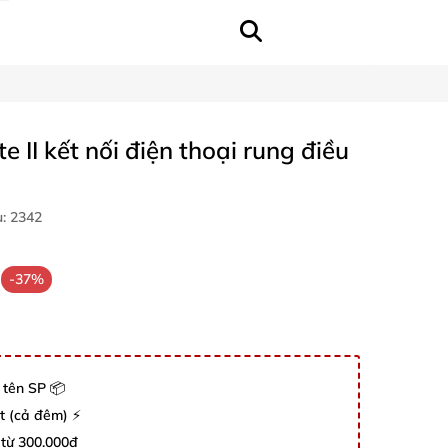
 II kết nối điện thoại rung điều
u:
2342
-37%
 tên SP 📦
út (cả đêm) ⚡
 từ 300.000đ