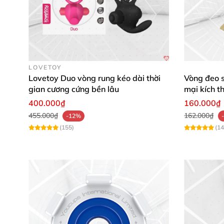
Sản phẩm phù hợp mọi kích cỡ dương vật nhờ đ
LOVETOY
ngờ thú vị.
Lovetoy Duo vòng rung kéo dài thời
Vòng đeo s
gian cương cứng bền lâu
mại kích t
400.000₫
160.000₫
Chất Liệu Silicone Cao Cấp, An Toàn 
455.000₫
162.000₫
-12%
(155)
(14
Magic Motion Dante II
làm từ
silicone y tế ca
nước tốt giúp bạn thoải mái tận hưởng dưới vò
Độ bền cao đảm bảo sử dụng lâu dài, giữ vệ s