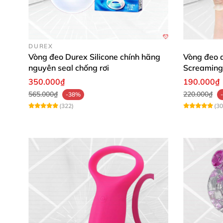
DUREX
Vòng đeo Durex Silicone chính hãng
Vòng đeo d
nguyên seal chống rơi
Screaming
350.000₫
190.000₫
565.000₫
220.000₫
-38%
(322)
(30