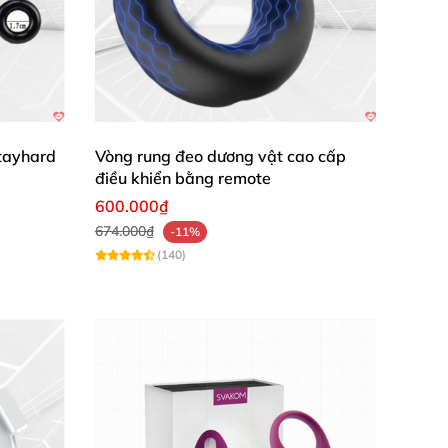
ng vật thông minh
này luôn sẵn sàng tạo bất
Stayhard
Vòng rung đeo dương vật cao cấp
điều khiển bằng remote
600.000₫
674.000₫
-11%
(140)
ích ứng da. Chất liệu bền bỉ, chống thấm
 và sự hài lòng của đấng mày râu.