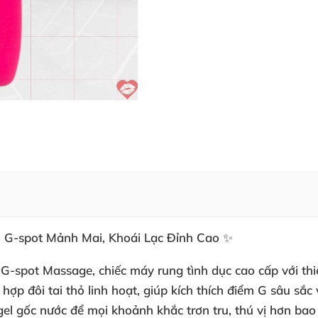
ỏ G-spot Mảnh Mai, Khoái Lạc Đỉnh Cao ✨
e G-spot Massage
, chiếc máy rung tình dục cao cấp với th
p đôi tai thỏ linh hoạt, giúp kích thích điểm G sâu sắc 
gel gốc nước để mọi khoảnh khắc trơn tru, thú vị hơn bao 