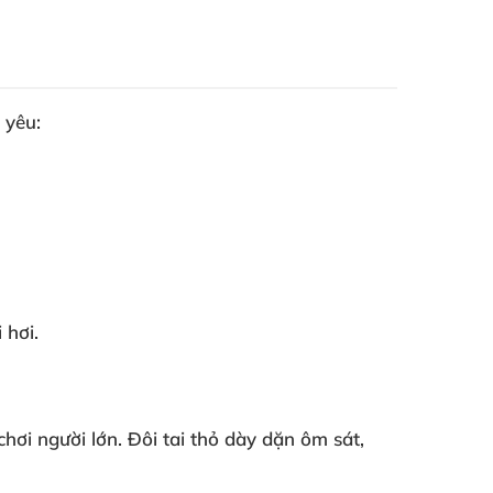
 yêu:
 hơi.
hơi người lớn. Đôi tai thỏ dày dặn ôm sát,