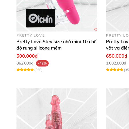
PRETTY LOVE
PRETTY L
Pretty Love Stev size nhỏ mini 10 chế
Pretty Lov
độ rung silicone mềm
vật và đi
500.000₫
650.000₫
862.000₫
1.032.000₫
-42%
(360)
(35