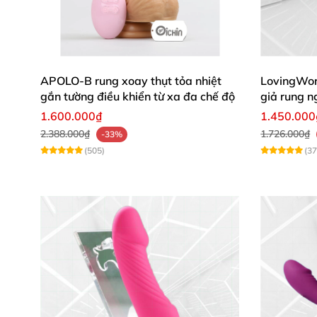
APOLO-B rung xoay thụt tỏa nhiệt
LovingWo
gắn tường điều khiển từ xa đa chế độ
giả rung n
1.600.000₫
1.450.000
2.388.000₫
1.726.000₫
-33%
(505)
(37