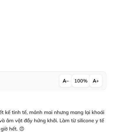
−
100%
+
iết kế tinh tế, mảnh mai nhưng mang lại khoái
và âm vật đầy hứng khởi. Làm từ silicone y tế
giờ hết. 😍