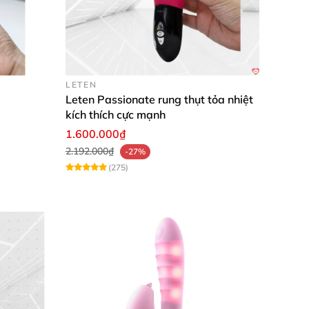
LETEN
Leten Passionate rung thụt tỏa nhiệt
kích thích cực mạnh
1.600.000₫
2.192.000₫
-27%
(275)