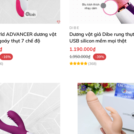
DIBE
rld ADVANCER dương vật
Dương vật giả Dibe rung thụt
goáy thụt 7 chế độ
USB silicon mềm mại thật
₫
1.190.000₫
1.950.000₫
-16%
-39%
6)
(368)