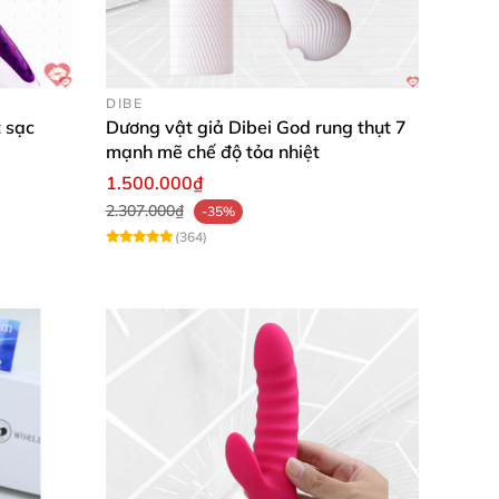
DIBE
 sạc
Dương vật giả Dibei God rung thụt 7
mạnh mẽ chế độ tỏa nhiệt
1.500.000₫
2.307.000₫
-35%
(364)