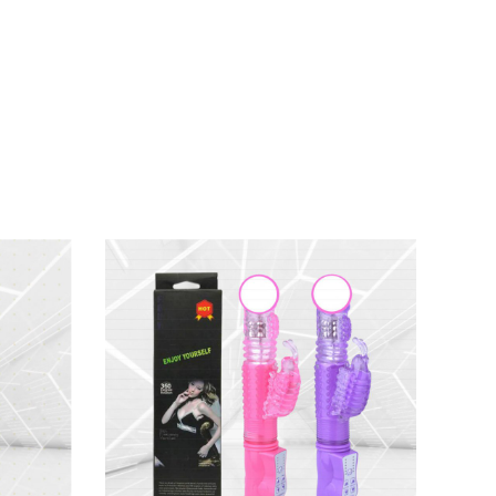
 tốc độ + 9 nhịp điệu ở thân máy, thêm 3 tốc
m cá nhân hóa. Thiết kế công thái học mang
ản mỏng vẫn giữ sức mạnh vượt trội, không hề
n hảo cho những buổi thư giãn dưới nước, từ
m nhất. Dù bạn mới thử
rabbit vibrator mỏng