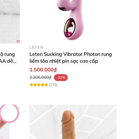
LETEN
ộ rung
Leten Sucking Vibrator Photon rung
AAA dễ
liếm tỏa nhiệt pin sạc cao cấp
1.500.000₫
2.206.000₫
-32%
(239)