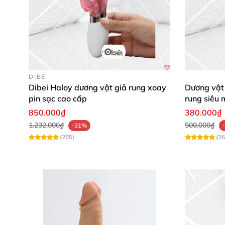
DIBE
Dibei Haloy dương vật giả rung xoay
Dương vật
pin sạc cao cấp
rung siêu 
850.000₫
380.000₫
1.232.000₫
500.000₫
-31%
(265)
(26