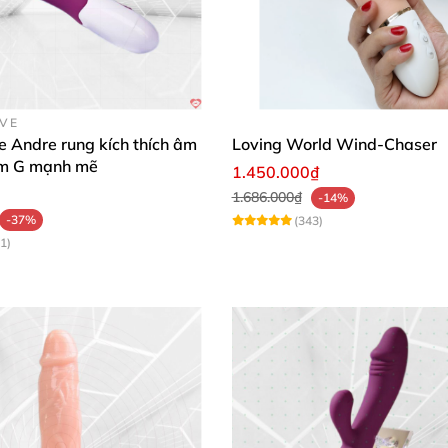
OVE
e Andre rung kích thích âm
Loving World Wind-Chaser
ểm G mạnh mẽ
1.450.000₫
1.686.000₫
-14%
-37%
(343)
1)