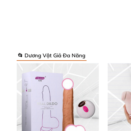
Hai Động Cơ Độc Lập Siêu Mạnh ⚡
📂 Dương Vật Giả Đa Năng
Sức mạnh thực sự nằm ở
dual motor stimulat
độ ở tai thỏ. Điều khiển dễ dàng chỉ qua 2 n
massage nội bộ sống động, kết hợp kích thíc
thua kém kích thước lớn! 💥
Thiết Kế Di Động & An Toàn Tuyệt Đối
Máy rung thỏ G-spot
này siêu tiện lợi với kh
tắm bồn đến vòi sen. Chúng tôi sử dụng silic