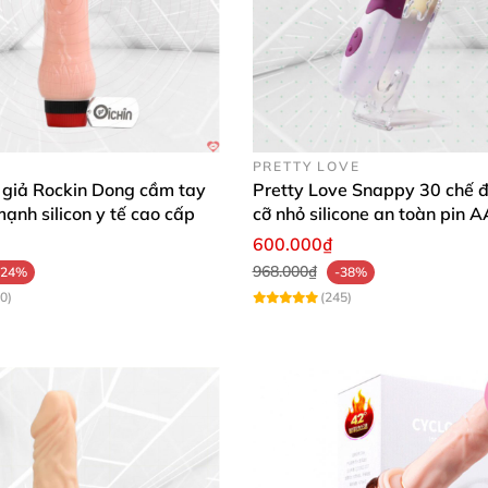
PRETTY LOVE
 giả Rockin Dong cầm tay
Pretty Love Snappy 30 chế đ
mạnh silicon y tế cao cấp
cỡ nhỏ silicone an toàn pin 
dùng
600.000₫
968.000₫
-24%
-38%
0)
(245)