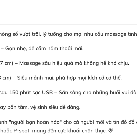
hông số vượt trội, lý tưởng cho mọi nhu cầu massage tình
) – Gọn nhẹ, dễ cầm nắm thoải mái.
2.7 cm) – Massage sâu hiệu quả mà không hề khó chịu.
8 cm) – Siêu mảnh mai, phù hợp mọi kích cỡ cơ thể.
 sau 150 phút sạc USB – Sẵn sàng cho những buổi vui dài
hay bồn tắm, vệ sinh siêu dễ dàng.
nh "người bạn hoàn hảo" cho cả người mới và tín đồ đồ c
hoặc P-spot, mang đến cực khoái chân thực. 🌟