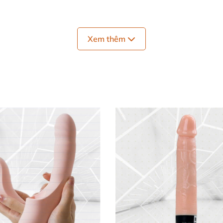
Xem thêm
ion
– hai động cơ riêng biệt với 15 chế độ rung đa dạng: 3
út bấm, bạn tùy chỉnh theo ý thích để khám phá khoái cả
h clitoral mạnh mẽ cho blended orgasm đỉnh cao. Phiên b
 🛡️
óa du lịch kín đáo, dễ mang theo mọi nơi. Chống nước hoà
one mịn màng, không độc hại, thân thiện với da nhạy cả