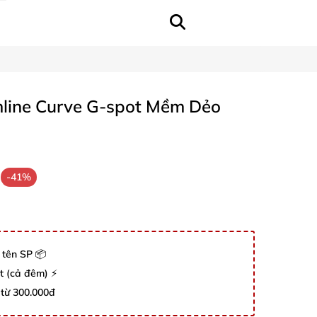
mline Curve G-spot Mềm Dẻo
-41%
 tên SP 📦
út (cả đêm) ⚡
 từ 300.000đ