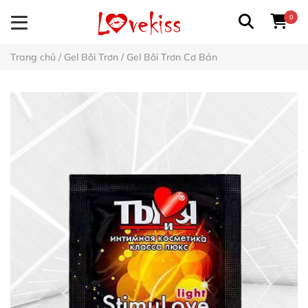
0
Trang chủ
/
Gel Bôi Trơn
/
Gel Bôi Trơn Cơ Bản