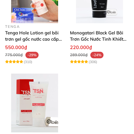
TENGA
Tenga Hole Lotion gel bôi
Monogatari Black Gel Bôi
trơn gel gốc nước cao cấp
Trơn Gốc Nước Tinh Khiết
Nhật
An Toàn
550.000₫
220.000₫
775.000₫
289.000₫
-29%
-24%
(310)
(306)