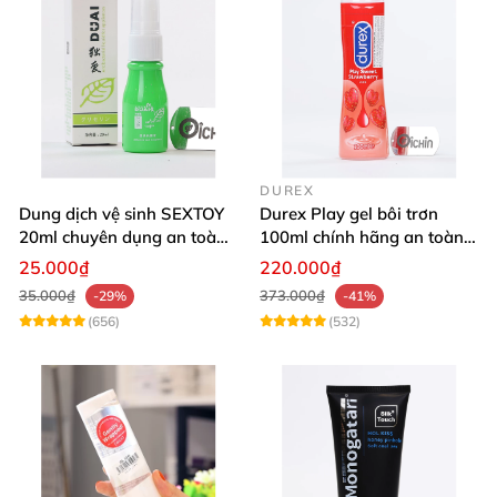
DUREX
Dung dịch vệ sinh SEXTOY
Durex Play gel bôi trơn
20ml chuyên dụng an toàn
100ml chính hãng an toàn
cho da
dịu nhẹ
25.000₫
220.000₫
35.000₫
373.000₫
-29%
-41%
(656)
(532)