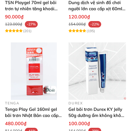
TSN Playgel 70ml gel bôi
Dung dịch vệ sinh đồ chơi
trơn tự nhiên tăng khoái
người lớn cao cấp xịt 60ml
cảm an toàn
thơm dịu an toàn
90.000₫
120.000₫
123.000₫
154.000₫
-27%
-22%
(201)
(195)
TENGA
DUREX
Tenga Play Gel 160ml gel
Gel bôi trơn Durex KY Jelly
bôi trơn Nhật Bản cao cấp
50g dưỡng ẩm không khô
an toàn
rát tăng khoái cảm
480.000₫
100.000₫
814.000₫
164.000₫
-41%
-39%