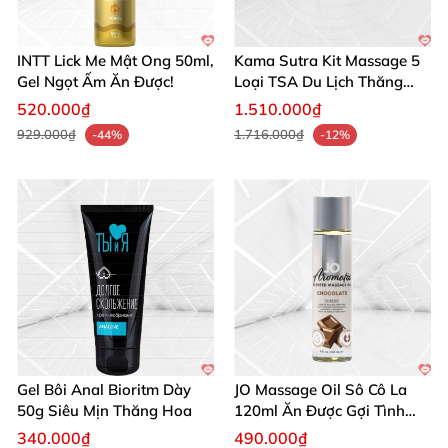
INTT Lick Me Mật Ong 50ml,
Kama Sutra Kit Massage 5
Gel Ngọt Ấm Ăn Được!
Loại TSA Du Lịch Thăng
Hoa
520.000₫
1.510.000₫
929.000₫
1.716.000₫
-44%
-12%
Gel Bôi Anal Bioritm Dày
JO Massage Oil Sô Cô La
50g Siêu Mịn Thăng Hoa
120ml Ăn Được Gợi Tình
Ngon
340.000₫
490.000₫