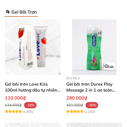
📂 Gel Bôi Trơn
DUREX
Gel bôi trơn Love Kiss
Gel bôi trơn Durex Play
100ml hương dâu tự nhiên
Massage 2 in 1 an toàn
tăng trơn mượt
chiết xuất lô hội
110.000₫
280.000₫
134.000₫
431.000₫
-18%
-35%
(1,805)
(1,182)