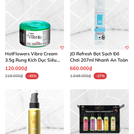
HotFlowers Vibra Cream
JO Refresh Bọt Sạch Đồ
3.5g Rung Kích Dục Siêu
Chơi 207ml Nhanh An Toàn
Đỉnh
120.000₫
660.000₫
218.000₫
1.048.000₫
-45%
-37%