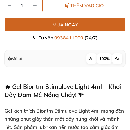
🛒 THÊM VÀO GIỎ
MUA NGAY
📞 Tư vấn
0938411000
(24/7)
Mô tả
−
100%
+
🔥 Gel Bioritm Stimulove Light 4ml – Khơi
Dậy Đam Mê Nồng Cháy! ✨
Gel kích thích Bioritm Stimulove Light 4ml mang đến
những phút giây thân mật đầy hứng khởi và mãnh
liệt. Sản phẩm lubrikan nền nước tạo cảm giác ấm