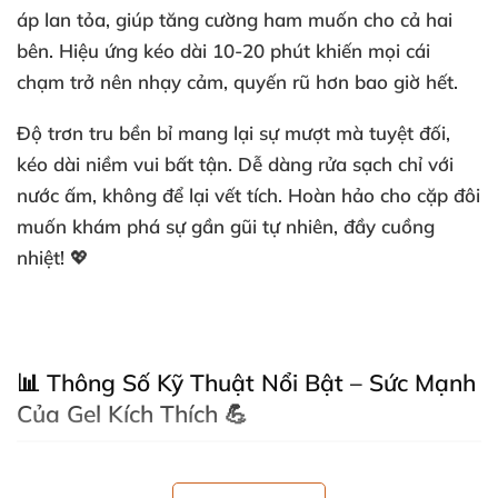
áp lan tỏa, giúp tăng cường ham muốn cho cả hai
bên. Hiệu ứng kéo dài 10-20 phút khiến mọi cái
chạm trở nên nhạy cảm, quyến rũ hơn bao giờ hết.
Độ trơn tru bền bỉ mang lại sự mượt mà tuyệt đối,
kéo dài niềm vui bất tận. Dễ dàng rửa sạch chỉ với
nước ấm, không để lại vết tích. Hoàn hảo cho cặp đôi
muốn khám phá sự gần gũi tự nhiên, đầy cuồng
nhiệt! 💖
📊 Thông Số Kỹ Thuật Nổi Bật – Sức Mạnh
Của Gel Kích Thích 💪
Những thông số đỉnh cao làm nên sự vượt trội của