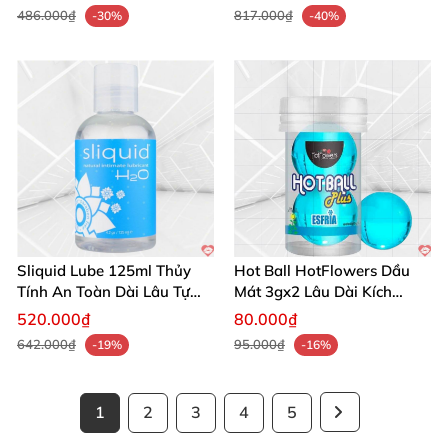
486.000₫
817.000₫
-30%
-40%
Sliquid Lube 125ml Thủy
Hot Ball HotFlowers Dầu
Tính An Toàn Dài Lâu Tự
Mát 3gx2 Lâu Dài Kích
Nhiên
Thích
520.000₫
80.000₫
642.000₫
95.000₫
-19%
-16%
1
2
3
4
5