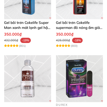
Gel bôi trơn Cokelife Super
Gel bôi trơn Cokelife
Man xanh mát lạnh gel hậu
superman đỏ nóng ấm giảm
môn gay
đau rát hậu môn
350.000₫
350.000₫
432.000₫
426.000₫
-19%
-18%
(801)
(800)
DUREX