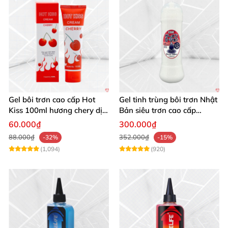
Gel bôi trơn cao cấp Hot
Gel tinh trùng bôi trơn Nhật
Kiss 100ml hương chery dịu
Bản siêu trơn cao cấp
nhẹ làm ấm cơ thể
300ml
60.000₫
300.000₫
88.000₫
352.000₫
-32%
-15%
(1,094)
(920)