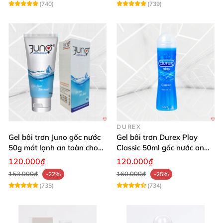
(740)
(739)
DUREX
Gel bôi trơn Juno gốc nước
Gel bôi trơn Durex Play
50g mát lạnh an toàn cho
Classic 50ml gốc nước an
âm đạo nhạy cảm
toàn dịu nhẹ
120.000₫
120.000₫
153.000₫
160.000₫
-22%
-25%
(735)
(734)