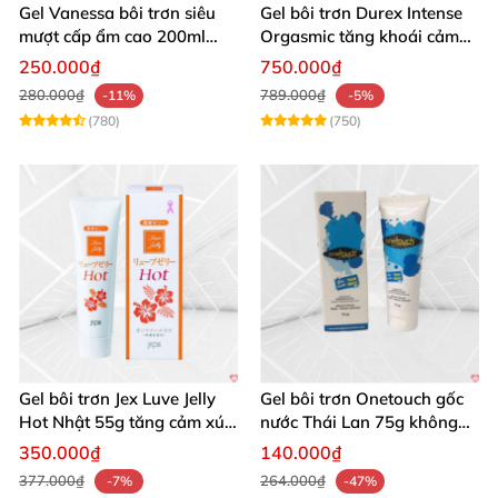
Gel Vanessa bôi trơn siêu
Gel bôi trơn Durex Intense
mượt cấp ẩm cao 200ml
Orgasmic tăng khoái cảm
Nhật Bản chính hãng
nữ hương dịu
250.000₫
750.000₫
280.000₫
789.000₫
-11%
-5%
(780)
(750)
Gel bôi trơn Jex Luve Jelly
Gel bôi trơn Onetouch gốc
Hot Nhật 55g tăng cảm xúc
nước Thái Lan 75g không
quan hệ
chứa chất diệt tinh trùng
350.000₫
140.000₫
377.000₫
264.000₫
-7%
-47%