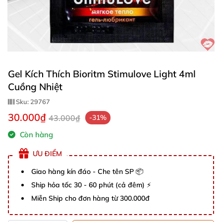
Gel Kích Thích Bioritm Stimulove Light 4ml
Cuồng Nhiệt
Sku:
29767
30.000₫
43.000₫
-31%
Còn hàng
ƯU ĐIỂM
Giao hàng kín đáo - Che tên SP 📦
Ship hỏa tốc 30 - 60 phút (cả đêm) ⚡
Miễn Ship cho đơn hàng từ 300.000đ