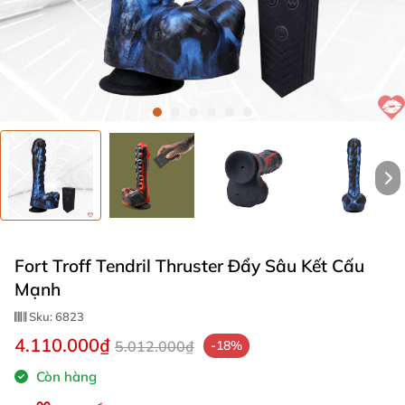
Fort Troff Tendril Thruster Đẩy Sâu Kết Cấu
Mạnh
Sku:
6823
4.110.000₫
5.012.000₫
-18%
Còn hàng