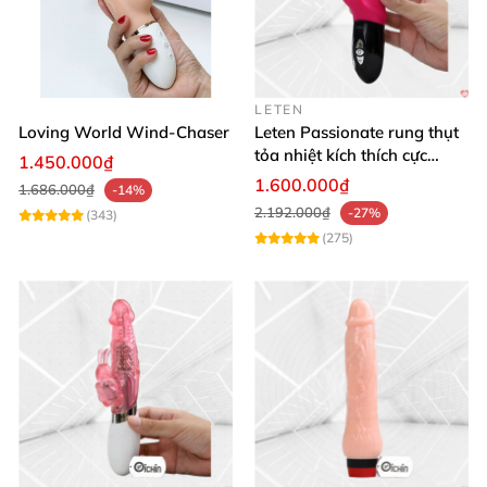
LETEN
Loving World Wind-Chaser
Leten Passionate rung thụt
tỏa nhiệt kích thích cực
1.450.000₫
mạnh
1.600.000₫
1.686.000₫
-14%
2.192.000₫
-27%
(343)
(275)