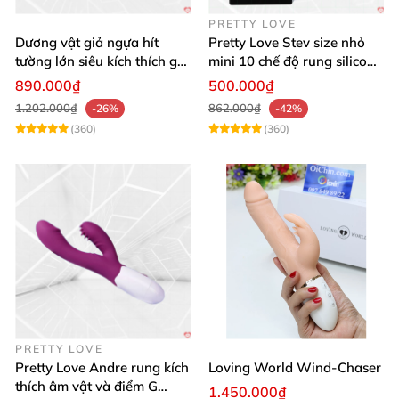
PRETTY LOVE
Dương vật giả ngựa hít
Pretty Love Stev size nhỏ
tường lớn siêu kích thích gai
mini 10 chế độ rung silicone
nổi
mềm
890.000₫
500.000₫
1.202.000₫
862.000₫
-26%
-42%
(360)
(360)
PRETTY LOVE
Pretty Love Andre rung kích
Loving World Wind-Chaser
thích âm vật và điểm G
1.450.000₫