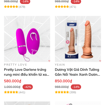
988.000₫
988.000₫
-14%
-14%
(478)
(471)
PRETTY LOVE
YEAIN
Pretty Love Darlene trứng
Dương Vật Giả Dính Tường
rung mini điều khiển từ xa
Gân Nổi Yeain Xanh Dương
12 chế độ rung mạnh
8.2 Siêu Thật
580.000₫
850.000₫
1.000.000₫
988.000₫
-42%
-14%
(441)
(399)