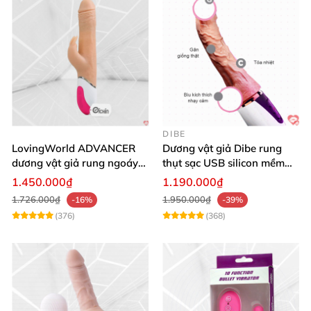
DIBE
LovingWorld ADVANCER
Dương vật giả Dibe rung
dương vật giả rung ngoáy
thụt sạc USB silicon mềm
thụt 7 chế độ
mại thật
1.450.000₫
1.190.000₫
1.726.000₫
1.950.000₫
-16%
-39%
(376)
(368)