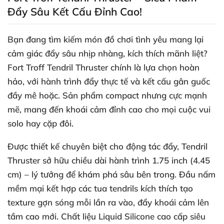
Đẩy Sâu Kết Cấu Đỉnh Cao!
Bạn đang tìm kiếm món đồ chơi tình yêu mang lại
cảm giác đẩy sâu nhịp nhàng
, kích thích mãnh liệt
?
Fort Troff Tendril Thruster
chính là lựa chọn hoàn
hảo
,
với hành trình đẩy thực tế
và kết cấu gân guốc
đầy mê hoặc
. Sản phẩm compact
nhưng cực mạnh
mẽ
, mang đến khoái cảm đỉnh cao cho
mọi cuộc vui
solo hay cặp đôi
.
Được thiết kế chuyên biệt cho động tác đẩy
, Tendril
Thruster sở hữu
chiều dài hành trình 1.75 inch (4.45
cm)
– lý tưởng
để khám phá sâu bên trong
. Đầu nấm
mềm mại kết hợp
các tua tendrils kích thích
tạo
texture gợn sóng mỗi lần ra vào
, đẩy khoái cảm lên
tầm cao mới
. Chất liệu
Liquid Silicone cao cấp
siêu