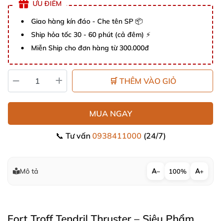
ƯU ĐIỂM
Giao hàng kín đáo - Che tên SP 📦
Ship hỏa tốc 30 - 60 phút (cả đêm) ⚡
Miễn Ship cho đơn hàng từ 300.000đ
🛒 THÊM VÀO GIỎ
MUA NGAY
📞 Tư vấn
0938411000
(24/7)
Mô tả
−
100%
+
Fort Troff Tendril Thruster – Siêu Phẩm