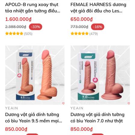
APOLO-B rung xoay thụt
FEMALE HARNESS dương
tỏa nhiệt gắn tường điều
vật giả đôi đầu cho Les
khiển từ xa đa chế độ
massage cực sướng
1.600.000₫
650.000₫
2.388.000₫
773.000₫
-33%
-16%
(505)
(479)
YEAIN
YEAIN
Dương vật giả dính tường
Dương vật giả dính tường
có bìu Yeain 9.5 mềm mại
có bìu Yeain 7.0 như thật
thật
850.000₫
850.000₫