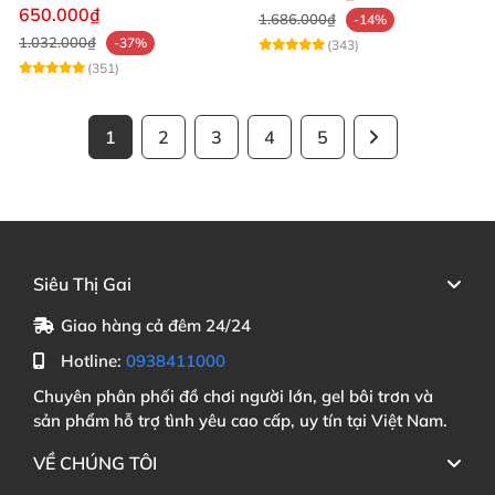
mạnh mẽ
650.000₫
1.686.000₫
-14%
1.032.000₫
-37%
(343)
(351)
1
2
3
4
5
Siêu Thị Gai
Giao hàng cả đêm 24/24
Hotline:
0938411000
Chuyên phân phối đồ chơi người lớn, gel bôi trơn và
sản phẩm hỗ trợ tình yêu cao cấp, uy tín tại Việt Nam.
VỀ CHÚNG TÔI