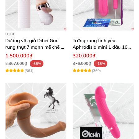
DIBE
Dương vật giả Dibei God
Trứng rung tình yêu
rung thụt 7 mạnh mẽ chế độ
Aphrodisia mini 1 đầu 10
tỏa nhiệt
chế độ rung đa năng
1.500.000₫
320.000₫
2.307.000₫
376.000₫
-35%
-15%
(364)
(360)