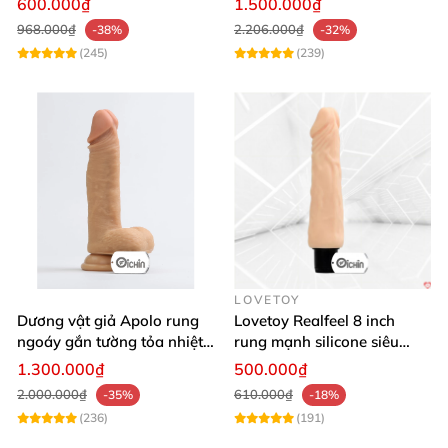
600.000₫
1.500.000₫
968.000₫
2.206.000₫
-38%
-32%
(245)
(239)
LOVETOY
Dương vật giả Apolo rung
Lovetoy Realfeel 8 inch
ngoáy gắn tường tỏa nhiệt
rung mạnh silicone siêu
đa chế độ
mềm
1.300.000₫
500.000₫
2.000.000₫
610.000₫
-35%
-18%
(236)
(191)