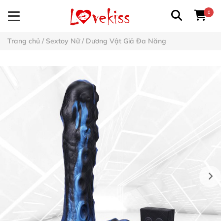
0
Trang chủ
/
Sextoy Nữ
/
Dương Vật Giả Đa Năng