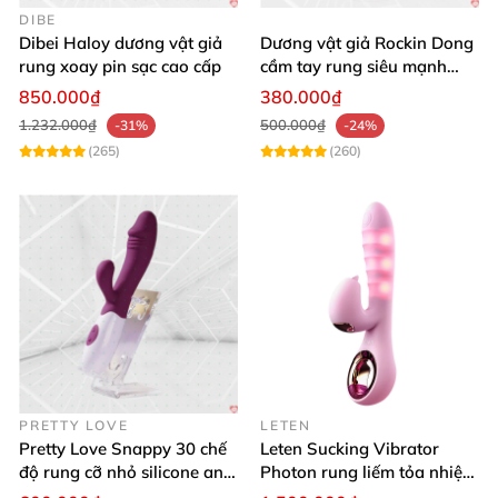
DIBE
Dibei Haloy dương vật giả
Dương vật giả Rockin Dong
rung xoay pin sạc cao cấp
cầm tay rung siêu mạnh
silicon y tế cao cấp
850.000₫
380.000₫
1.232.000₫
500.000₫
-31%
-24%
(265)
(260)
PRETTY LOVE
LETEN
Pretty Love Snappy 30 chế
Leten Sucking Vibrator
độ rung cỡ nhỏ silicone an
Photon rung liếm tỏa nhiệt
toàn pin AAA dễ dùng
pin sạc cao cấp