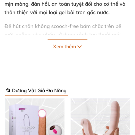
mịn màng
, đàn hồi
, an toàn
tuyệt đối cho cơ thể
và
thân thiện
với
mọi loại gel bôi trơn gốc nước.
Đế hút chân không scooch-free
bám chắc trên bề
mặt phẳng
, cho phép sử dụng rảnh tay thoải mái
.
Kèm theo
remote điều khiển từ xa
hoặc nút bấm trực
Xem thêm
tiếp trên thân
, dễ dàng thay đổi chế độ ngay lập tức
.
Động cơ
high-torque mạnh mẽ
tạo tiếng gầm nhẹ
đầy kích thích
, đảm bảo chuyển động mượt mà
,
mạnh mẽ
. Sạc USB nhanh chóng chỉ
70 phút
, sử
dụng liên tục đến
35 phút
– sẵn sàng cho
mọi lúc
📂 Dương Vật Giả Đa Năng
hứng thú!