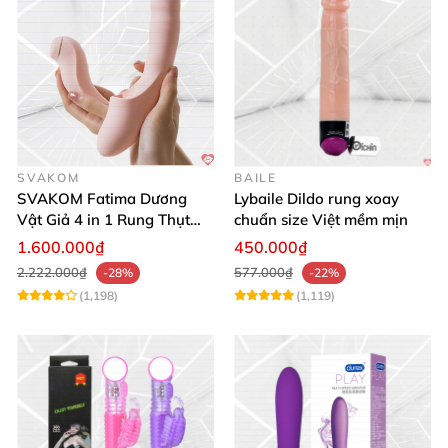
SVAKOM
BAILE
SVAKOM Fatima Dương
Lybaile Dildo rung xoay
Vật Giả 4 in 1 Rung Thụt
chuẩn size Việt mềm mịn
Hút Toả Nhiệt Massage Cho
1.600.000₫
450.000₫
Nữ
2.222.000₫
577.000₫
-28%
-22%
(1,198)
(1,119)