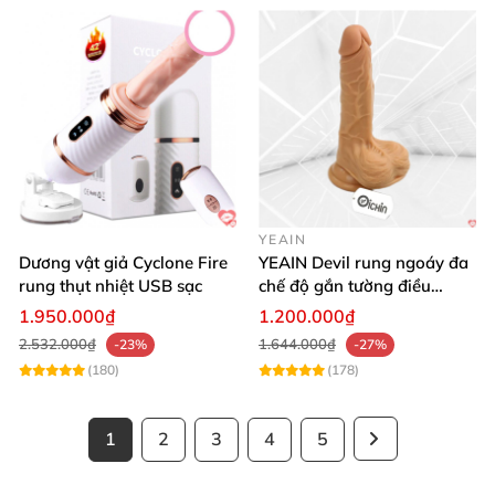
YEAIN
Dương vật giả Cyclone Fire
YEAIN Devil rung ngoáy đa
rung thụt nhiệt USB sạc
chế độ gắn tường điều
khiển từ xa tiện lợi
1.950.000₫
1.200.000₫
2.532.000₫
1.644.000₫
-23%
-27%
(180)
(178)
1
2
3
4
5