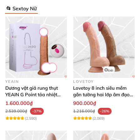
📂 Sextoy Nữ
YEAIN
LOVETOY
Dương vật giả rung thụt
Lovetoy 8 inch siêu mềm
YEAIN G Point tỏa nhiệt
gắn tường hai lớp âm đạo
điều khiển từ xa
giả chuẩn y tế
1.600.000₫
900.000₫
2.539.000₫
1.216.000₫
-37%
-26%
(2,590)
(2,069)