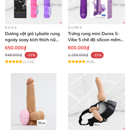
BAILE
DUREX
Dương vật giả Lybaile rung
Trứng rung mini Durex S-
ngoáy xoay kích thích nữ
Vibe 5 chế độ silicon mềm
thủ dâm
mịn cao cấp
650.000₫
800.000₫
948.000₫
1.159.000₫
-31%
-31%
(1,111)
(916)