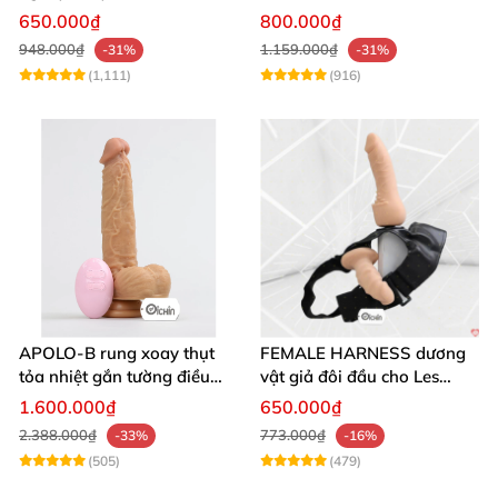
thủ dâm
mịn cao cấp
650.000₫
800.000₫
948.000₫
1.159.000₫
-31%
-31%
(1,111)
(916)
APOLO-B rung xoay thụt
FEMALE HARNESS dương
tỏa nhiệt gắn tường điều
vật giả đôi đầu cho Les
khiển từ xa đa chế độ
massage cực sướng
1.600.000₫
650.000₫
2.388.000₫
773.000₫
-33%
-16%
(505)
(479)