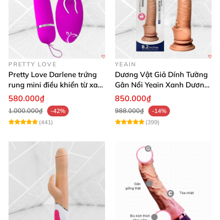
PRETTY LOVE
YEAIN
Pretty Love Darlene trứng
Dương Vật Giả Dính Tường
rung mini điều khiển từ xa
Gân Nổi Yeain Xanh Dương
12 chế độ rung mạnh
8.2 Siêu Thật
580.000₫
850.000₫
1.000.000₫
988.000₫
-42%
-14%
(441)
(399)