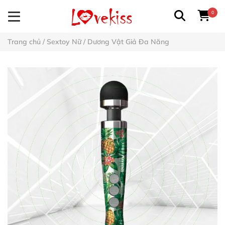
0
Trang chủ
/
Sextoy Nữ
/
Dương Vật Giả Đa Năng