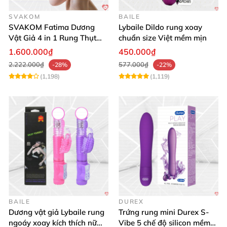
SVAKOM
BAILE
SVAKOM Fatima Dương
Lybaile Dildo rung xoay
Vật Giả 4 in 1 Rung Thụt
chuẩn size Việt mềm mịn
Hút Toả Nhiệt Massage Cho
1.600.000₫
450.000₫
Nữ
2.222.000₫
577.000₫
-28%
-22%
(1,198)
(1,119)
BAILE
DUREX
Dương vật giả Lybaile rung
Trứng rung mini Durex S-
ngoáy xoay kích thích nữ
Vibe 5 chế độ silicon mềm