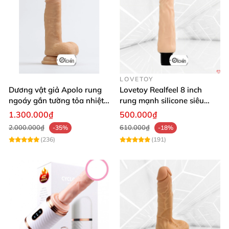
LOVETOY
Dương vật giả Apolo rung
Lovetoy Realfeel 8 inch
ngoáy gắn tường tỏa nhiệt
rung mạnh silicone siêu
đa chế độ
mềm
1.300.000₫
500.000₫
2.000.000₫
610.000₫
-35%
-18%
(236)
(191)