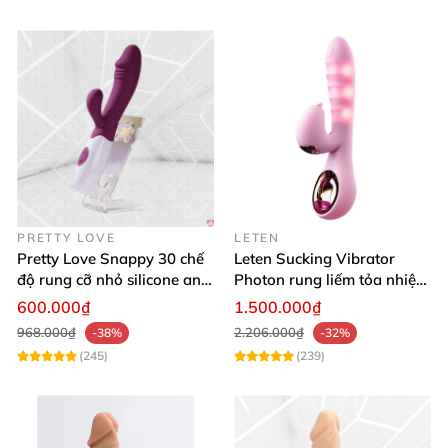
PRETTY LOVE
LETEN
Pretty Love Snappy 30 chế
Leten Sucking Vibrator
độ rung cỡ nhỏ silicone an
Photon rung liếm tỏa nhiệt
toàn pin AAA dễ dùng
pin sạc cao cấp
600.000₫
1.500.000₫
968.000₫
2.206.000₫
-38%
-32%
(245)
(239)