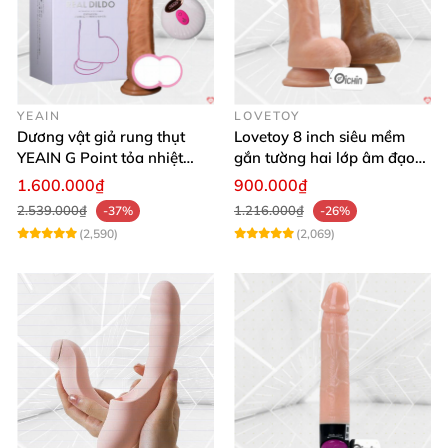
YEAIN
LOVETOY
Dương vật giả rung thụt
Lovetoy 8 inch siêu mềm
YEAIN G Point tỏa nhiệt
gắn tường hai lớp âm đạo
điều khiển từ xa
giả chuẩn y tế
1.600.000₫
900.000₫
2.539.000₫
1.216.000₫
-37%
-26%
(2,590)
(2,069)