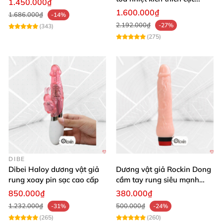
1.450.000₫
mạnh
1.600.000₫
1.686.000₫
-14%
2.192.000₫
-27%
(343)
(275)
DIBE
Dibei Haloy dương vật giả
Dương vật giả Rockin Dong
rung xoay pin sạc cao cấp
cầm tay rung siêu mạnh
silicon y tế cao cấp
850.000₫
380.000₫
1.232.000₫
500.000₫
-31%
-24%
(265)
(260)