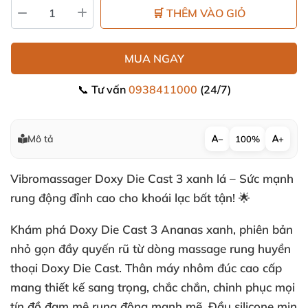
🛒 THÊM VÀO GIỎ
MUA NGAY
📞 Tư vấn
0938411000
(24/7)
Mô tả
−
100%
+
Vibromassager Doxy Die Cast 3 xanh lá – Sức mạnh
rung động đỉnh cao cho khoái lạc bất tận! 🌟
Khám phá Doxy Die Cast 3 Ananas xanh, phiên bản
nhỏ gọn đầy quyến rũ từ dòng massage rung huyền
thoại Doxy Die Cast. Thân máy nhôm đúc cao cấp
mang thiết kế sang trọng, chắc chắn, chinh phục mọi
tín đồ đam mê rung động mạnh mẽ. Đầu silicone mịn