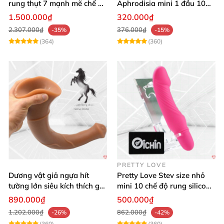
rung thụt 7 mạnh mẽ chế độ
Aphrodisia mini 1 đầu 10
tỏa nhiệt
chế độ rung đa năng
1.500.000₫
320.000₫
2.307.000₫
376.000₫
-35%
-15%
(364)
(360)
PRETTY LOVE
Dương vật giả ngựa hít
Pretty Love Stev size nhỏ
tường lớn siêu kích thích gai
mini 10 chế độ rung silicone
nổi
mềm
890.000₫
500.000₫
1.202.000₫
862.000₫
-26%
-42%
(360)
(360)