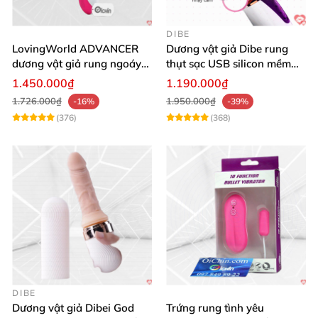
DIBE
LovingWorld ADVANCER
Dương vật giả Dibe rung
dương vật giả rung ngoáy
thụt sạc USB silicon mềm
thụt 7 chế độ
mại thật
1.450.000₫
1.190.000₫
1.726.000₫
1.950.000₫
-16%
-39%
(376)
(368)
DIBE
Dương vật giả Dibei God
Trứng rung tình yêu