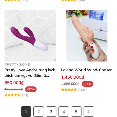
PRETTY LOVE
Pretty Love Andre rung kích
Loving World Wind-Chaser
thích âm vật và điểm G
1.450.000₫
mạnh mẽ
650.000₫
1.686.000₫
-14%
1.032.000₫
-37%
(343)
(351)
1
2
3
4
5