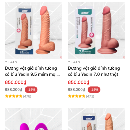
YEAIN
YEAIN
Dương vật giả dính tường
Dương vật giả dính tường
có bìu Yeain 9.5 mềm mại
có bìu Yeain 7.0 như thật
thật
850.000₫
850.000₫
988.000₫
988.000₫
-14%
-14%
(478)
(471)