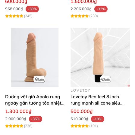
600.000₫
1.500.000₫
968.000₫
2.206.000₫
-38%
-32%
(245)
(239)
LOVETOY
Dương vật giả Apolo rung
Lovetoy Realfeel 8 inch
ngoáy gắn tường tỏa nhiệt
rung mạnh silicone siêu
đa chế độ
mềm
1.300.000₫
500.000₫
2.000.000₫
610.000₫
-35%
-18%
(236)
(191)