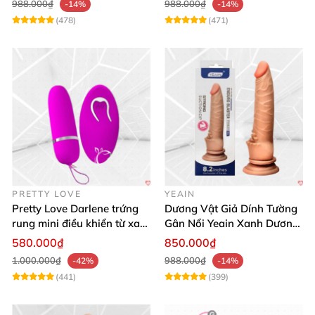
988.000₫
988.000₫
-14%
-14%
(478)
(471)
PRETTY LOVE
YEAIN
Pretty Love Darlene trứng
Dương Vật Giả Dính Tường
rung mini điều khiển từ xa
Gân Nổi Yeain Xanh Dương
12 chế độ rung mạnh
8.2 Siêu Thật
580.000₫
850.000₫
1.000.000₫
988.000₫
-42%
-14%
(441)
(399)