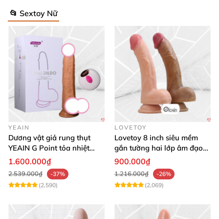
📂 Sextoy Nữ
YEAIN
LOVETOY
Dương vật giả rung thụt
Lovetoy 8 inch siêu mềm
YEAIN G Point tỏa nhiệt
gắn tường hai lớp âm đạo
điều khiển từ xa
giả chuẩn y tế
1.600.000₫
900.000₫
2.539.000₫
1.216.000₫
-37%
-26%
(2,590)
(2,069)