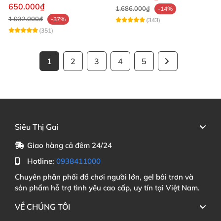
mạnh mẽ
650.000₫
1.686.000₫
-14%
1.032.000₫
-37%
(343)
(351)
1
2
3
4
5
Siêu Thị Gai
Giao hàng cả đêm 24/24
Hotline:
0938411000
Chuyên phân phối đồ chơi người lớn, gel bôi trơn và
sản phẩm hỗ trợ tình yêu cao cấp, uy tín tại Việt Nam.
VỀ CHÚNG TÔI