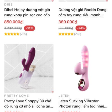
DIBE
Dibei Haloy dương vật giả
Dương vật giả Rockin Dong
rung xoay pin sạc cao cấp
cầm tay rung siêu mạnh
silicon y tế cao cấp
850.000₫
380.000₫
1.232.000₫
500.000₫
-31%
-24%
(265)
(260)
PRETTY LOVE
LETEN
Pretty Love Snappy 30 chế
Leten Sucking Vibrator
độ rung cỡ nhỏ silicone an
Photon rung liếm tỏa nhiệt
toàn pin AAA dễ dùng
pin sạc cao cấp