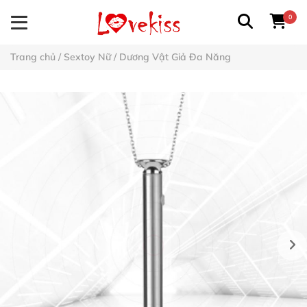
0
Trang chủ
/
Sextoy Nữ
/
Dương Vật Giả Đa Năng