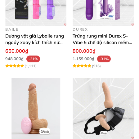
BAILE
DUREX
Dương vật giả Lybaile rung
Trứng rung mini Durex S-
ngoáy xoay kích thích nữ
Vibe 5 chế độ silicon mềm
thủ dâm
mịn cao cấp
650.000₫
800.000₫
948.000₫
1.159.000₫
-31%
-31%
(1,111)
(916)