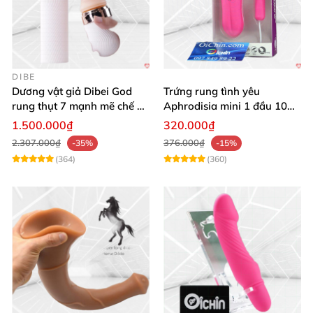
DIBE
Dương vật giả Dibei God
Trứng rung tình yêu
rung thụt 7 mạnh mẽ chế độ
Aphrodisia mini 1 đầu 10
tỏa nhiệt
chế độ rung đa năng
1.500.000₫
320.000₫
2.307.000₫
376.000₫
-35%
-15%
(364)
(360)