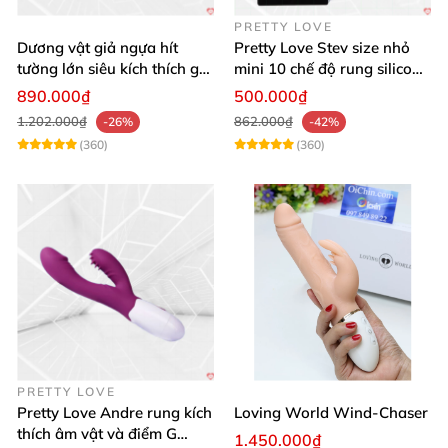
PRETTY LOVE
Dương vật giả ngựa hít
Pretty Love Stev size nhỏ
tường lớn siêu kích thích gai
mini 10 chế độ rung silicone
nổi
mềm
890.000₫
500.000₫
1.202.000₫
862.000₫
-26%
-42%
(360)
(360)
PRETTY LOVE
Pretty Love Andre rung kích
Loving World Wind-Chaser
thích âm vật và điểm G
1.450.000₫