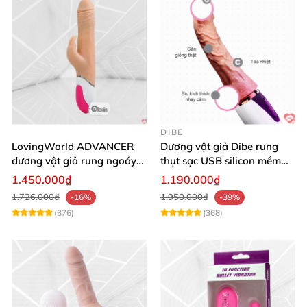
DIBE
LovingWorld ADVANCER
Dương vật giả Dibe rung
dương vật giả rung ngoáy
thụt sạc USB silicon mềm
thụt 7 chế độ
mại thật
1.450.000₫
1.190.000₫
1.726.000₫
1.950.000₫
-16%
-39%
(376)
(368)