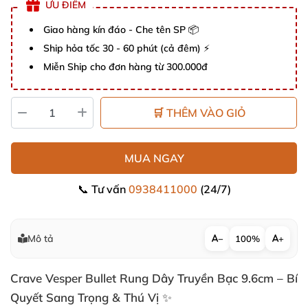
ƯU ĐIỂM
Giao hàng kín đáo - Che tên SP 📦
Ship hỏa tốc 30 - 60 phút (cả đêm) ⚡
Miễn Ship cho đơn hàng từ 300.000đ
🛒 THÊM VÀO GIỎ
MUA NGAY
📞 Tư vấn
0938411000
(24/7)
Mô tả
−
100%
+
Crave Vesper Bullet Rung Dây Truyền Bạc 9.6cm – Bí
Quyết Sang Trọng & Thú Vị ✨