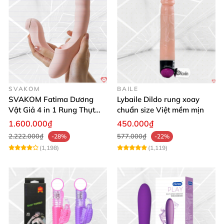
SVAKOM
BAILE
SVAKOM Fatima Dương
Lybaile Dildo rung xoay
Vật Giả 4 in 1 Rung Thụt
chuẩn size Việt mềm mịn
Hút Toả Nhiệt Massage Cho
1.600.000₫
450.000₫
Nữ
2.222.000₫
577.000₫
-28%
-22%
(1,198)
(1,119)