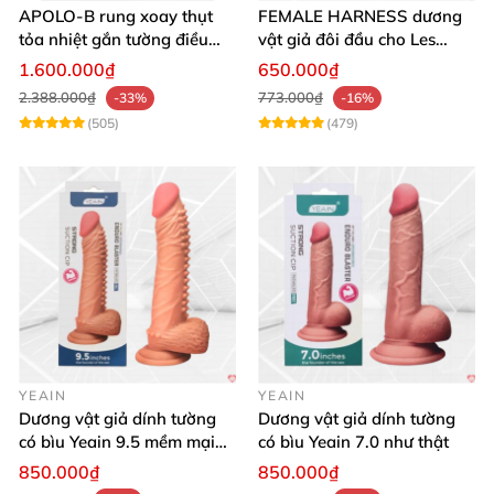
APOLO-B rung xoay thụt
FEMALE HARNESS dương
tỏa nhiệt gắn tường điều
vật giả đôi đầu cho Les
khiển từ xa đa chế độ
massage cực sướng
1.600.000₫
650.000₫
2.388.000₫
773.000₫
-33%
-16%
(505)
(479)
YEAIN
YEAIN
Dương vật giả dính tường
Dương vật giả dính tường
có bìu Yeain 9.5 mềm mại
có bìu Yeain 7.0 như thật
thật
850.000₫
850.000₫