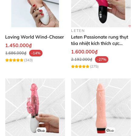
LETEN
Loving World Wind-Chaser
Leten Passionate rung thụt
tỏa nhiệt kích thích cực
1.450.000₫
mạnh
1.600.000₫
1.686.000₫
-14%
2.192.000₫
-27%
(343)
(275)