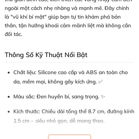
ngoài một cách nhẹ nhàng
và mạnh mẽ
. Đây chính
là "vũ khí bí mật" giúp bạn tự tin khám phá bản
thân
, tận hưởng khoái cảm mãnh liệt
mà không cần
đối tác
.
Thông Số Kỹ Thuật Nổi Bật
Chất liệu
: Silicone cao cấp
và ABS an toàn cho
da
, mềm mại
, không gây kích ứng
. ✅
Màu sắc
: Đen huyền bí
, sang trọng
. ✨
Kích thước
: Chiều dài tổng thể 8.7 cm
, đường kính
1.5 cm – siêu nhỏ gọn
, dễ mang theo
.
Số motor
: 1 motor mạnh mẽ
, mang lại rung động