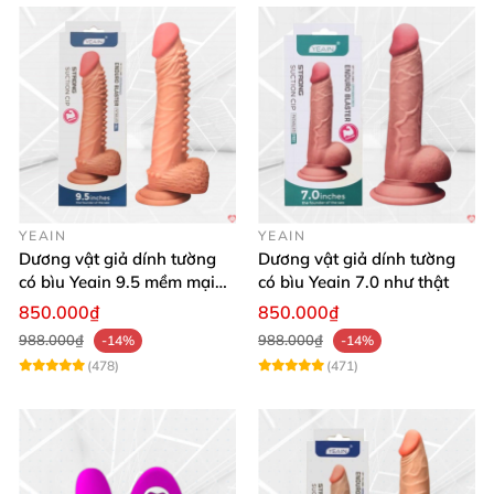
YEAIN
YEAIN
Dương vật giả dính tường
Dương vật giả dính tường
có bìu Yeain 9.5 mềm mại
có bìu Yeain 7.0 như thật
thật
850.000₫
850.000₫
988.000₫
988.000₫
-14%
-14%
(478)
(471)