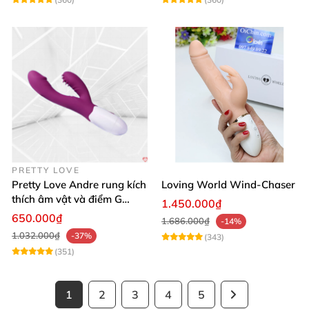
PRETTY LOVE
Pretty Love Andre rung kích
Loving World Wind-Chaser
thích âm vật và điểm G
1.450.000₫
mạnh mẽ
650.000₫
1.686.000₫
-14%
1.032.000₫
-37%
(343)
(351)
1
2
3
4
5