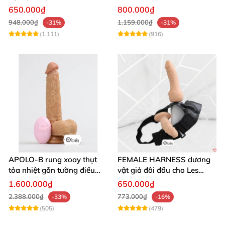
thủ dâm
mịn cao cấp
650.000₫
800.000₫
948.000₫
1.159.000₫
-31%
-31%
(1,111)
(916)
APOLO-B rung xoay thụt
FEMALE HARNESS dương
tỏa nhiệt gắn tường điều
vật giả đôi đầu cho Les
khiển từ xa đa chế độ
massage cực sướng
1.600.000₫
650.000₫
2.388.000₫
773.000₫
-33%
-16%
(505)
(479)