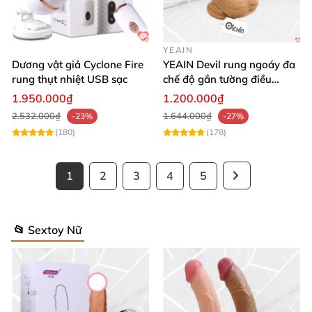
YEAIN
Dương vật giả Cyclone Fire
YEAIN Devil rung ngoáy đa
rung thụt nhiệt USB sạc
chế độ gắn tường điều
khiển từ xa tiện lợi
1.950.000₫
1.200.000₫
2.532.000₫
1.644.000₫
-23%
-27%
(180)
(178)
1
2
3
4
5
📂 Sextoy Nữ