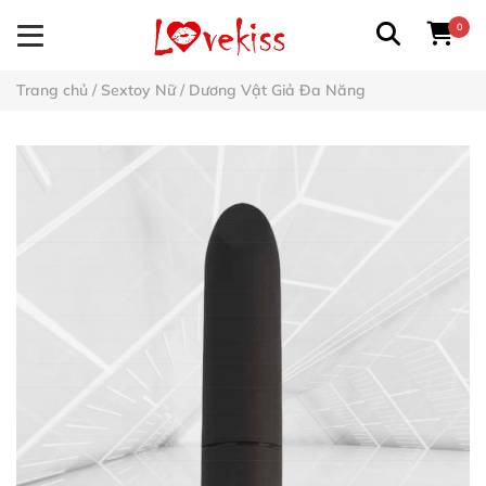
0
Trang chủ
/
Sextoy Nữ
/
Dương Vật Giả Đa Năng