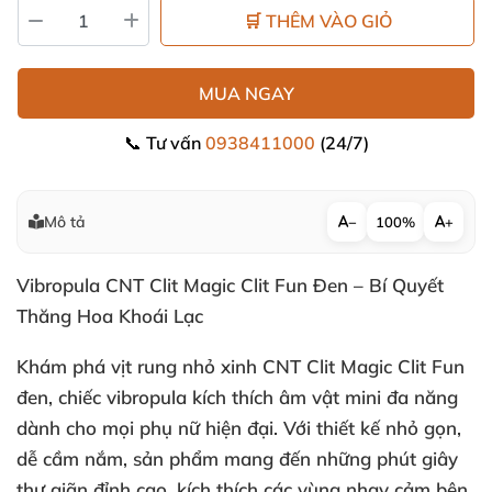
🛒 THÊM VÀO GIỎ
MUA NGAY
📞 Tư vấn
0938411000
(24/7)
Mô tả
−
100%
+
Vibropula CNT Clit Magic Clit Fun Đen – Bí Quyết
Thăng Hoa Khoái Lạc
Khám phá
vịt rung nhỏ xinh CNT Clit Magic Clit Fun
đen
, chiếc
vibropula kích thích âm vật
mini đa năng
dành cho
mọi phụ nữ hiện đại
. Với thiết kế nhỏ gọn
,
dễ cầm nắm
, sản phẩm mang đến
những phút giây
thư giãn đỉnh cao
, kích thích
các vùng nhạy cảm bên