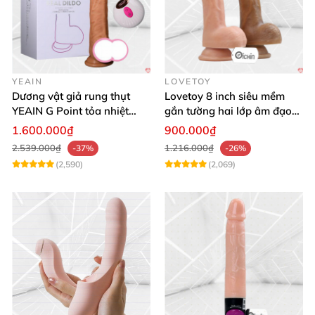
YEAIN
LOVETOY
Dương vật giả rung thụt
Lovetoy 8 inch siêu mềm
YEAIN G Point tỏa nhiệt
gắn tường hai lớp âm đạo
điều khiển từ xa
giả chuẩn y tế
1.600.000₫
900.000₫
2.539.000₫
1.216.000₫
-37%
-26%
(2,590)
(2,069)