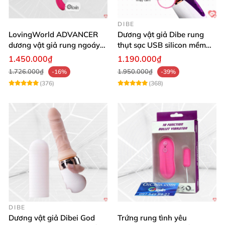
DIBE
LovingWorld ADVANCER
Dương vật giả Dibe rung
dương vật giả rung ngoáy
thụt sạc USB silicon mềm
thụt 7 chế độ
mại thật
1.450.000₫
1.190.000₫
1.726.000₫
1.950.000₫
-16%
-39%
(376)
(368)
DIBE
Dương vật giả Dibei God
Trứng rung tình yêu