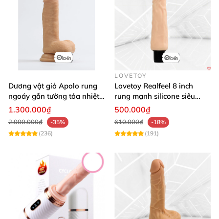
LOVETOY
Dương vật giả Apolo rung
Lovetoy Realfeel 8 inch
ngoáy gắn tường tỏa nhiệt
rung mạnh silicone siêu
đa chế độ
mềm
1.300.000₫
500.000₫
2.000.000₫
610.000₫
-35%
-18%
(236)
(191)