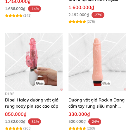
1.450.000₫
mạnh
1.600.000₫
1.686.000₫
-14%
2.192.000₫
-27%
(343)
(275)
DIBE
Dibei Haloy dương vật giả
Dương vật giả Rockin Dong
rung xoay pin sạc cao cấp
cầm tay rung siêu mạnh
silicon y tế cao cấp
850.000₫
380.000₫
1.232.000₫
500.000₫
-31%
-24%
(265)
(260)