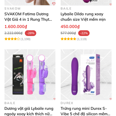
SVAKOM
BAILE
SVAKOM Fatima Dương
Lybaile Dildo rung xoay
Vật Giả 4 in 1 Rung Thụt
chuẩn size Việt mềm mịn
Hút Toả Nhiệt Massage Cho
1.600.000₫
450.000₫
Nữ
2.222.000₫
577.000₫
-28%
-22%
(1,198)
(1,119)
BAILE
DUREX
Dương vật giả Lybaile rung
Trứng rung mini Durex S-
ngoáy xoay kích thích nữ
Vibe 5 chế độ silicon mềm