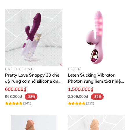
PRETTY LOVE
LETEN
Pretty Love Snappy 30 chế
Leten Sucking Vibrator
độ rung cỡ nhỏ silicone an
Photon rung liếm tỏa nhiệt
toàn pin AAA dễ dùng
pin sạc cao cấp
600.000₫
1.500.000₫
968.000₫
2.206.000₫
-38%
-32%
(245)
(239)