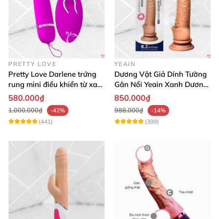
PRETTY LOVE
YEAIN
Pretty Love Darlene trứng
Dương Vật Giả Dính Tường
rung mini điều khiển từ xa
Gân Nổi Yeain Xanh Dương
12 chế độ rung mạnh
8.2 Siêu Thật
580.000₫
850.000₫
1.000.000₫
988.000₫
-42%
-14%
(441)
(399)