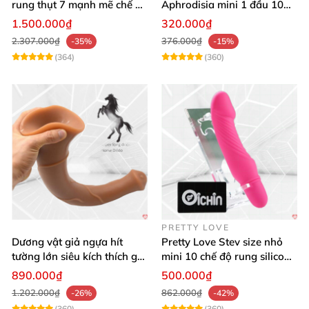
rung thụt 7 mạnh mẽ chế độ
Aphrodisia mini 1 đầu 10
tỏa nhiệt
chế độ rung đa năng
1.500.000₫
320.000₫
2.307.000₫
376.000₫
-35%
-15%
(364)
(360)
PRETTY LOVE
Dương vật giả ngựa hít
Pretty Love Stev size nhỏ
tường lớn siêu kích thích gai
mini 10 chế độ rung silicone
nổi
mềm
890.000₫
500.000₫
1.202.000₫
862.000₫
-26%
-42%
(360)
(360)