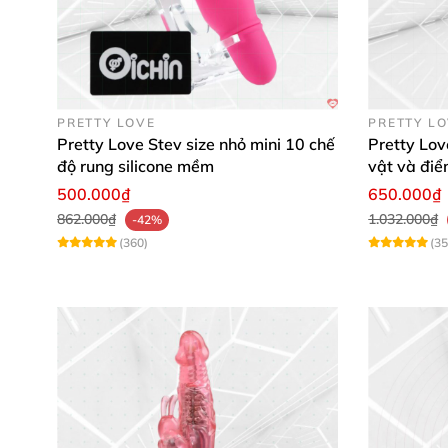
PRETTY LOVE
PRETTY L
Pretty Love Stev size nhỏ mini 10 chế
Pretty Lov
độ rung silicone mềm
vật và đi
500.000₫
650.000₫
862.000₫
1.032.000₫
-42%
(360)
(35