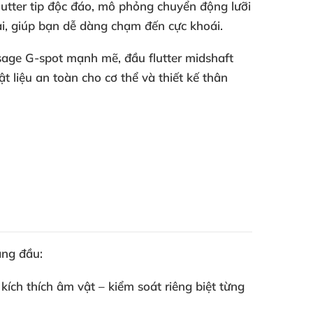
lutter tip
độc đáo
, mô phỏng chuyển động lưỡi
i
, giúp bạn dễ dàng chạm đến cực khoái.
age G-spot
mạnh mẽ
,
đầu flutter midshaft
vật liệu an toàn cho cơ thể
và thiết kế thân
àng đầu:
kích thích âm vật – kiểm soát
riêng biệt từng