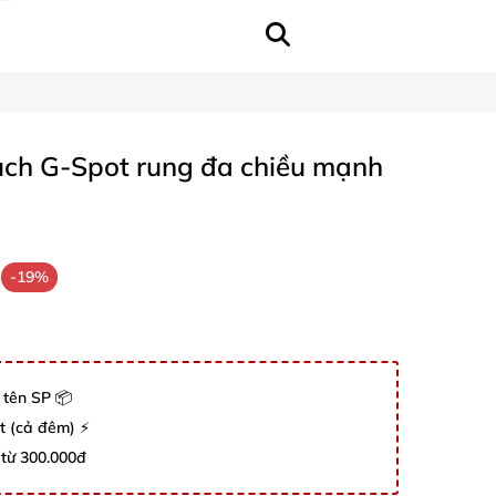
ouch G-Spot rung đa chiều mạnh
-19%
 tên SP 📦
út (cả đêm) ⚡
 từ 300.000đ