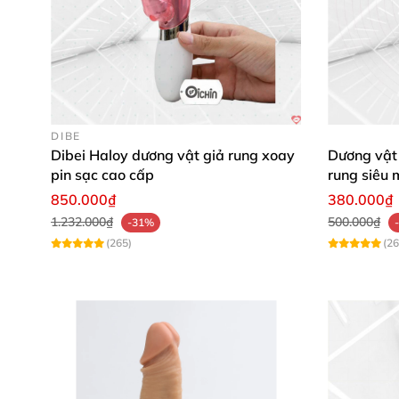
DIBE
Dibei Haloy dương vật giả rung xoay
Dương vật
pin sạc cao cấp
rung siêu 
850.000₫
380.000₫
1.232.000₫
500.000₫
-31%
(265)
(26