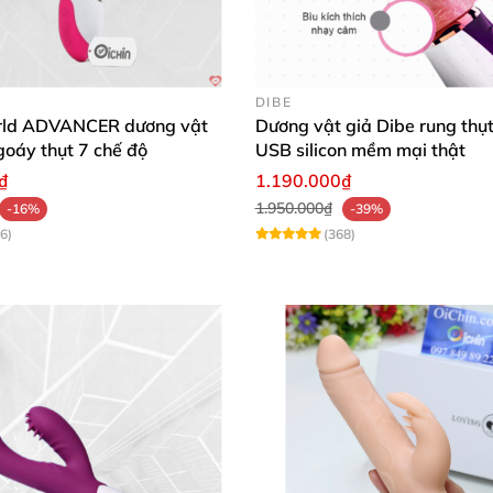
ay Cloud 9 Flutter Touch G-Spot Siêu Cường Độ hôm na
DIBE
rld ADVANCER dương vật
Dương vật giả Dibe rung thụt
goáy thụt 7 chế độ
USB silicon mềm mại thật
₫
1.190.000₫
1.950.000₫
-16%
-39%
6)
(368)