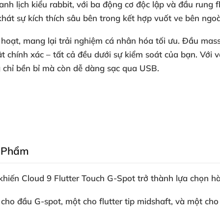
nh lịch kiểu rabbit
,
với
ba động cơ độc lập
và đầu rung
f
hát sự kích thích sâu bên trong kết hợp vuốt ve bên ngoà
 hoạt
, mang lại trải nghiệm cá nhân hóa tối ưu
.
Đầu mass
ật
chính xác –
tất cả đều dưới sự kiểm soát
của bạn
. Với 
chỉ bền bỉ
mà còn dễ dàng sạc qua USB.
n Phẩm
khiến
Cloud 9 Flutter Touch G-Spot
trở thành lựa chọn h
 cho đầu G-spot
, một cho flutter tip midshaft
,
và một cho 