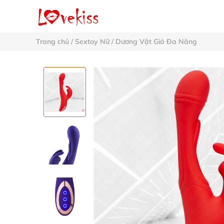
Trang chủ
/
Sextoy Nữ
/
Dương Vật Giả Đa Năng