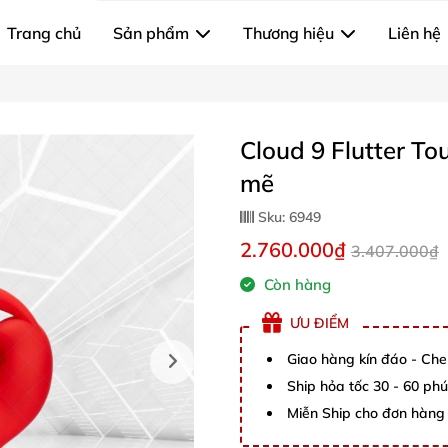
Trang chủ
Sản phẩm
Thương hiệu
Liên hệ
Cloud 9 Flutter T
mẽ
Sku:
6949
2.760.000₫
3.407.000₫
Còn hàng
ƯU ĐIỂM
Giao hàng kín đáo - Che
Ship hỏa tốc 30 - 60 ph
Miễn Ship cho đơn hàng