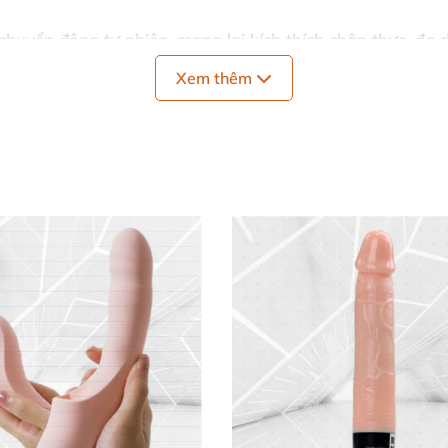
chuyển động tự nhiên
, mang lại kích thích chân thực
, đa 
Xem thêm
hàng đến siêu mạnh
, phù hợp
mọi tâm trạng
và nhu cầu c
 G-spot dễ dàng
, thoải mái cầm nắm lâu dài.
iện môi trường
, không lo hết pin đột ngột.
cấp
, không độc hại
, dễ vệ sinh sau mỗi lần sử dụng.
G-spot
của chúng tôi vượt trội
, giúp bạn tận hưởng khoá
h
h dục
,
mà còn là người bạn đồng hành nâng tầm đời sốn
ừ
ba động cơ mạnh mẽ
. Dù bạn mới bắt đầu hay
đã sành 