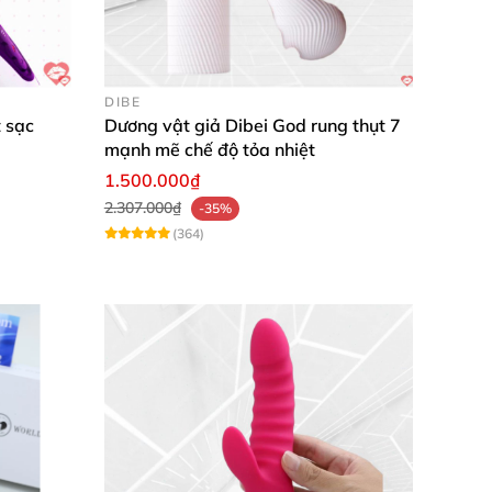
y
để sở hữu niềm vui đỉnh cao!
✨
DIBE
 sạc
Dương vật giả Dibei God rung thụt 7
mạnh mẽ chế độ tỏa nhiệt
1.500.000₫
2.307.000₫
-35%
(364)