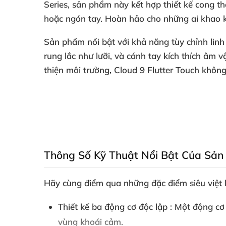
Series
, sản phẩm này kết hợp thiết kế cong tha
hoặc ngón tay
. Hoàn hảo cho
những ai khao k
Sản phẩm nổi bật
với khả năng tùy chỉnh linh
rung lắc như lưỡi
,
và
cánh tay kích thích âm v
thiện môi trường
,
Cloud 9 Flutter Touch
không 
Thông Số Kỹ Thuật Nổi Bật Của Sả
Hãy cùng điểm qua
những đặc điểm
siêu việt
Thiết kế ba động cơ độc lập
: Một động cơ
vùng khoái cảm.