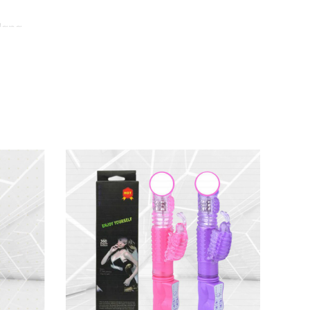
dạng.
á nhân hóa.
i cảm
siêu cường độ
mà không hề khó chịu.
g
riêng tư
. Thiết kế cong hoàn hảo giúp tiếp
sỏi
,
9 patterns rung
và
3 speeds
sẽ đáp ứng