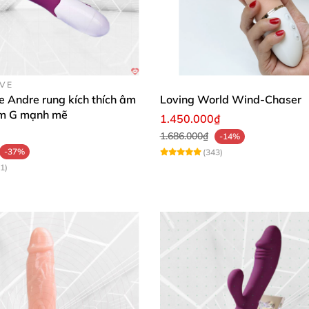
OVE
e Andre rung kích thích âm
Loving World Wind-Chaser
ểm G mạnh mẽ
1.450.000₫
1.686.000₫
-14%
-37%
(343)
1)