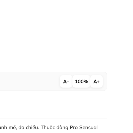
−
100%
+
mạnh mẽ
, đa chiều
. Thuộc dòng
Pro Sensual