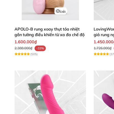
Sẵn sàng nâng tầm khoái cảm chưa
? Mua ng
APOLO-B rung xoay thụt tỏa nhiệt
LovingWo
gắn tường điều khiển từ xa đa chế độ
giả rung n
1.600.000₫
1.450.000
2.388.000₫
1.726.000₫
-33%
(505)
(37