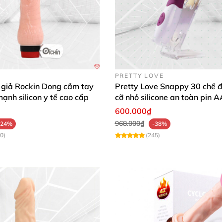
PRETTY LOVE
 giả Rockin Dong cầm tay
Pretty Love Snappy 30 chế đ
mạnh silicon y tế cao cấp
cỡ nhỏ silicone an toàn pin 
dùng
600.000₫
968.000₫
-24%
-38%
0)
(245)