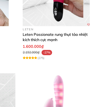
LETEN
Leten Passionate rung thụt tỏa nhiệt
kích thích cực mạnh
1.600.000₫
2.192.000₫
-27%
(275)