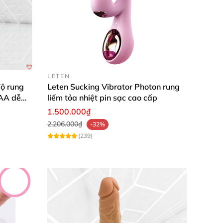
LETEN
ộ rung
Leten Sucking Vibrator Photon rung
AAA dễ
liếm tỏa nhiệt pin sạc cao cấp
1.500.000₫
2.206.000₫
-32%
(239)