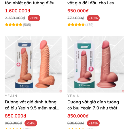
tỏa nhiệt gắn tường điều
vật giả đôi đầu cho Les
khiển từ xa đa chế độ
massage cực sướng
1.600.000₫
650.000₫
2.388.000₫
773.000₫
-33%
-16%
(505)
(479)
YEAIN
YEAIN
Dương vật giả dính tường
Dương vật giả dính tường
có bìu Yeain 9.5 mềm mại
có bìu Yeain 7.0 như thật
thật
850.000₫
850.000₫
988.000₫
988.000₫
-14%
-14%