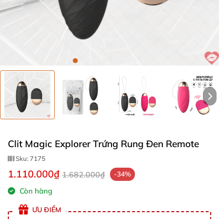
Clit Magic Explorer Trứng Rung Đen Remote
Sku:
7175
1.110.000₫
1.682.000₫
-34%
Còn hàng
ƯU ĐIỂM