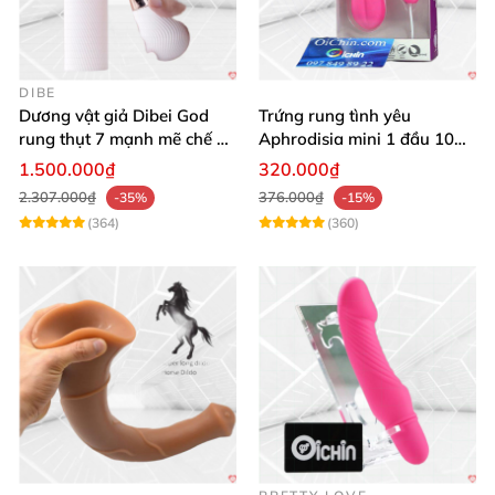
DIBE
Dương vật giả Dibei God
Trứng rung tình yêu
rung thụt 7 mạnh mẽ chế độ
Aphrodisia mini 1 đầu 10
tỏa nhiệt
chế độ rung đa năng
1.500.000₫
320.000₫
2.307.000₫
376.000₫
-35%
-15%
(364)
(360)