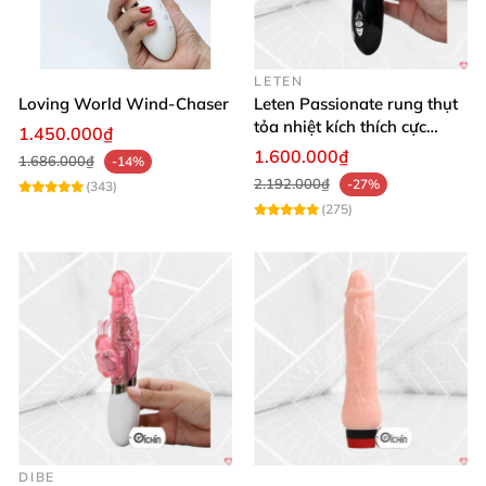
cao!
🛒✨
LETEN
Loving World Wind-Chaser
Leten Passionate rung thụt
tỏa nhiệt kích thích cực
1.450.000₫
mạnh
1.600.000₫
1.686.000₫
-14%
2.192.000₫
-27%
(343)
(275)
DIBE