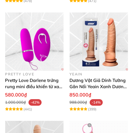
(478)
(471)
PRETTY LOVE
YEAIN
Pretty Love Darlene trứng
Dương Vật Giả Dính Tường
rung mini điều khiển từ xa
Gân Nổi Yeain Xanh Dương
12 chế độ rung mạnh
8.2 Siêu Thật
580.000₫
850.000₫
1.000.000₫
988.000₫
-42%
-14%
(441)
(399)