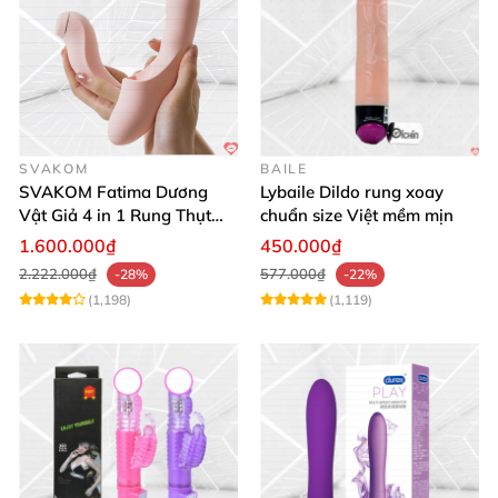
SVAKOM
BAILE
SVAKOM Fatima Dương
Lybaile Dildo rung xoay
Vật Giả 4 in 1 Rung Thụt
chuẩn size Việt mềm mịn
Hút Toả Nhiệt Massage Cho
1.600.000₫
450.000₫
Nữ
2.222.000₫
577.000₫
-28%
-22%
(1,198)
(1,119)