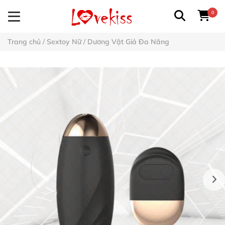
0
Trang chủ
/
Sextoy Nữ
/
Dương Vật Giả Đa Năng