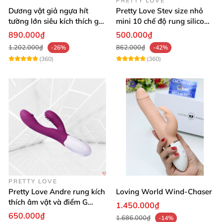
PRETTY LOVE
Dương vật giả ngựa hít
Pretty Love Stev size nhỏ
tường lớn siêu kích thích gai
mini 10 chế độ rung silicone
nổi
mềm
890.000₫
500.000₫
1.202.000₫
862.000₫
-26%
-42%
(360)
(360)
PRETTY LOVE
Pretty Love Andre rung kích
Loving World Wind-Chaser
thích âm vật và điểm G
1.450.000₫
mạnh mẽ
650.000₫
1.686.000₫
-14%