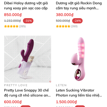
Dibei Haloy dương vật giả
Dương vật giả Rockin Dong
rung xoay pin sạc cao cấp
cầm tay rung siêu mạnh
silicon y tế cao cấp
850.000₫
380.000₫
1.232.000₫
500.000₫
-31%
-24%
(265)
(260)
PRETTY LOVE
LETEN
Pretty Love Snappy 30 chế
Leten Sucking Vibrator
độ rung cỡ nhỏ silicone an
Photon rung liếm tỏa nhiệt
toàn pin AAA dễ dùng
pin sạc cao cấp
600.000₫
1.500.000₫