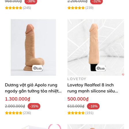
968.000₫
2.206.000₫
-38%
-32%
(245)
(239)
LOVETOY
Dương vật giả Apolo rung
Lovetoy Realfeel 8 inch
ngoáy gắn tường tỏa nhiệt
rung mạnh silicone siêu
đa chế độ
mềm
1.300.000₫
500.000₫
2.000.000₫
610.000₫
-35%
-18%
(236)
(191)