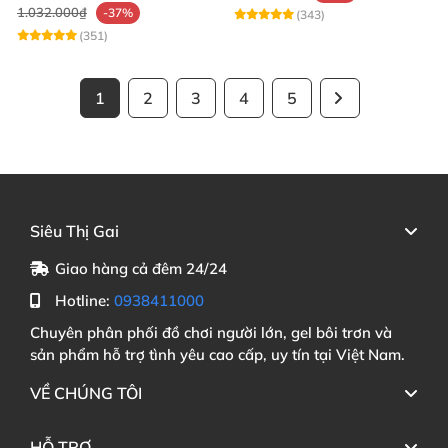
1.032.000₫
-37%
(343)
(351)
1
2
3
4
5
Siêu Thị Gai
Giao hàng cả đêm 24/24
Hotline:
0938411000
Chuyên phân phối đồ chơi người lớn, gel bôi trơn và
sản phẩm hỗ trợ tình yêu cao cấp, uy tín tại Việt Nam.
VỀ CHÚNG TÔI
HỖ TRỢ