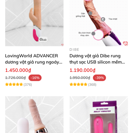
DIBE
LovingWorld ADVANCER
Dương vật giả Dibe rung
dương vật giả rung ngoáy
thụt sạc USB silicon mềm
thụt 7 chế độ
mại thật
1.450.000₫
1.190.000₫
1.726.000₫
1.950.000₫
-16%
-39%
(376)
(368)