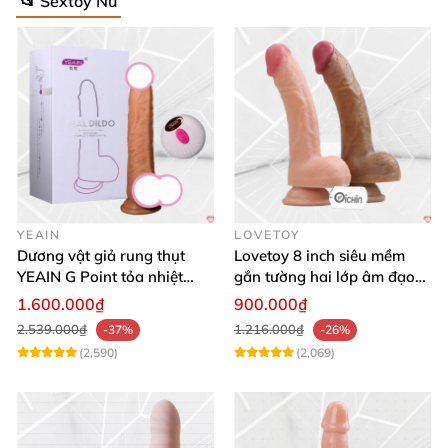
📂 Sextoy Nữ
YEAIN
LOVETOY
Dương vật giả rung thụt
Lovetoy 8 inch siêu mềm
YEAIN G Point tỏa nhiệt
gắn tường hai lớp âm đạo
điều khiển từ xa
giả chuẩn y tế
1.600.000₫
900.000₫
2.539.000₫
1.216.000₫
-37%
-26%
(2,590)
(2,069)