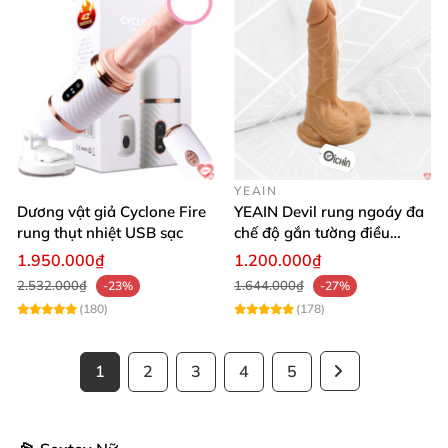
YEAIN
Dương vật giả Cyclone Fire
YEAIN Devil rung ngoáy đa
rung thụt nhiệt USB sạc
chế độ gắn tường điều
khiển từ xa tiện lợi
1.950.000₫
1.200.000₫
2.532.000₫
1.644.000₫
-23%
-27%
(180)
(178)
1
2
3
4
5