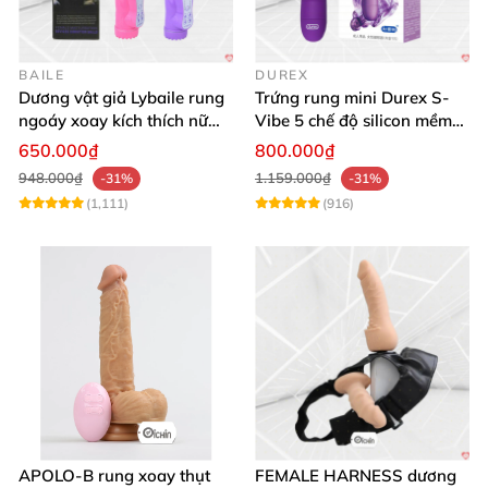
BAILE
DUREX
Dương vật giả Lybaile rung
Trứng rung mini Durex S-
ngoáy xoay kích thích nữ
Vibe 5 chế độ silicon mềm
thủ dâm
mịn cao cấp
650.000₫
800.000₫
948.000₫
1.159.000₫
-31%
-31%
(1,111)
(916)
APOLO-B rung xoay thụt
FEMALE HARNESS dương