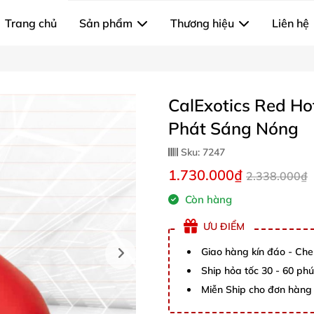
Trang chủ
Sản phẩm
Thương hiệu
Liên hệ
CalExotics Red Ho
Phát Sáng Nóng
Sku:
7247
1.730.000₫
2.338.000₫
Còn hàng
ƯU ĐIỂM
Giao hàng kín đáo - Che
Ship hỏa tốc 30 - 60 ph
Miễn Ship cho đơn hàng