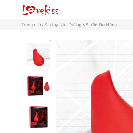
Trang chủ
/
Sextoy Nữ
/
Dương Vật Giả Đa Năng