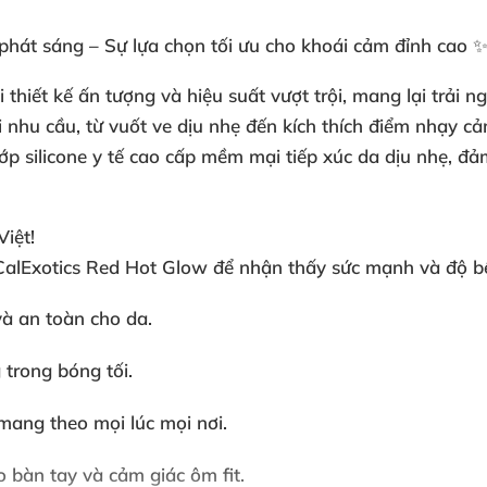
phát sáng – Sự lựa chọn tối ưu cho khoái cảm đỉnh cao 
thiết kế ấn tượng và hiệu suất vượt trội, mang lại trải ng
i nhu cầu, từ vuốt ve dịu nhẹ đến kích thích điểm nhạy 
ớp silicone y tế cao cấp mềm mại tiếp xúc da dịu nhẹ, đ
iệt!
r CalExotics Red Hot Glow để nhận thấy sức mạnh và độ b
và an toàn cho da.
 trong bóng tối.
 mang theo mọi lúc mọi nơi.
o bàn tay và cảm giác ôm fit.