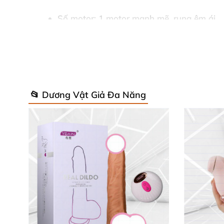
Số motor: 1 motor mạnh mẽ, rung êm ái.
Chế độ rung: 10 chế độ đa dạng, chuyển đ
Nguồn sạc: USB cắm trực tiếp – thuận tiệ
Thời lượng sử dụng: Lên đến 90 phút – dun
📂 Dương Vật Giả Đa Năng
Chống nước: IPX7 – hoàn toàn waterproof
Trọng lượng: Chỉ 70g – nhẹ và dễ kiểm soá
Bảo hành: 1 năm từ nhà sản xuất Mỹ, sản 
Những đặc điểm nổi bật này làm nổi bật sức hú
cảm nhận ngay độ rung mạnh, pin lâu và thiết
Hướng Dẫn Sử Dụng & Chăm Sóc – Dễ Dàng,