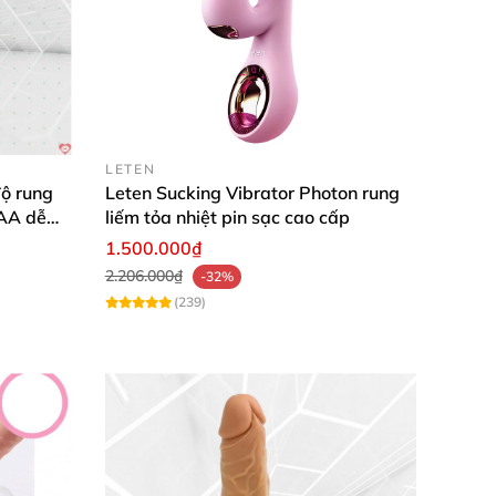
an toàn, cảm giác sử dụng, hoặc yếu tố phát
LETEN
ộ rung
Leten Sucking Vibrator Photon rung
AAA dễ
liếm tỏa nhiệt pin sạc cao cấp
1.500.000₫
2.206.000₫
-32%
(239)