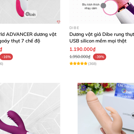
DIBE
rld ADVANCER dương vật
Dương vật giả Dibe rung thụt
goáy thụt 7 chế độ
USB silicon mềm mại thật
₫
1.190.000₫
1.950.000₫
-16%
-39%
áng ấn tượng.
6)
(368)
icone y tế.
tối đa.
ổi “mây mưa” kéo dài.