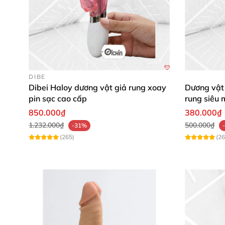
Bạn muốn mình điều chỉnh độ dài 400–600 từ 
sáng) theo ý bạn không?
DIBE
Dibei Haloy dương vật giả rung xoay
Dương vật
pin sạc cao cấp
rung siêu 
850.000₫
380.000₫
1.232.000₫
500.000₫
-31%
(265)
(26