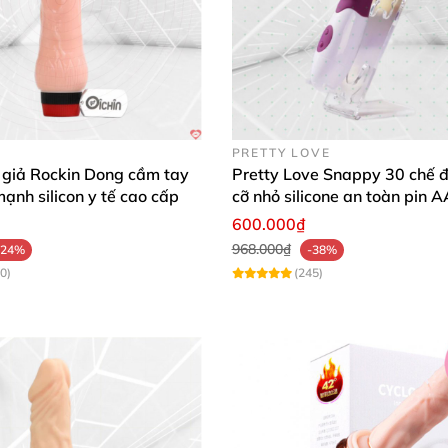
hoặc nhấn mạnh một khía cạnh cụ thể (ví dụ: tính năng 
PRETTY LOVE
 giả Rockin Dong cầm tay
Pretty Love Snappy 30 chế đ
mạnh silicon y tế cao cấp
cỡ nhỏ silicone an toàn pin 
dùng
600.000₫
968.000₫
-24%
-38%
0)
(245)