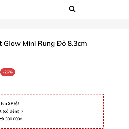
t Glow Mini Rung Đỏ 8.3cm
-26%
 tên SP 📦
út (cả đêm) ⚡
 từ 300.000đ