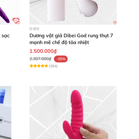
DIBE
 sạc
Dương vật giả Dibei God rung thụt 7
mạnh mẽ chế độ tỏa nhiệt
1.500.000₫
2.307.000₫
-35%
(364)