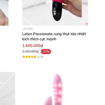
LETEN
Leten Passionate rung thụt tỏa nhiệt
g được trải nghiệm sản phẩm xuất sắc này!
kích thích cực mạnh
1.600.000₫
bắt đầu hành trình khoái cảm của riêng bạn.
2.192.000₫
-27%
(275)