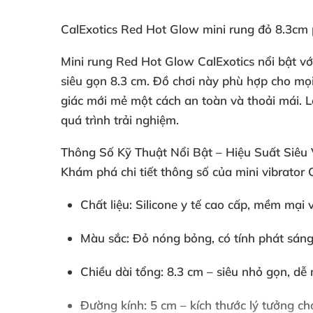
CalExotics Red Hot Glow mini rung đỏ 8.3cm 
Mini rung Red Hot Glow CalExotics nổi bật với 
siêu gọn 8.3 cm. Đồ chơi này phù hợp cho mọ
giác mới mẻ một cách an toàn và thoải mái. L
quá trình trải nghiệm.
Thông Số Kỹ Thuật Nổi Bật – Hiệu Suất Siêu V
Khám phá chi tiết thông số của mini vibrato
Chất liệu: Silicone y tế cao cấp, mềm mại 
Màu sắc: Đỏ nóng bỏng, có tính phát sáng
Chiều dài tổng: 8.3 cm – siêu nhỏ gọn, dễ
Đường kính: 5 cm – kích thước lý tưởng ch