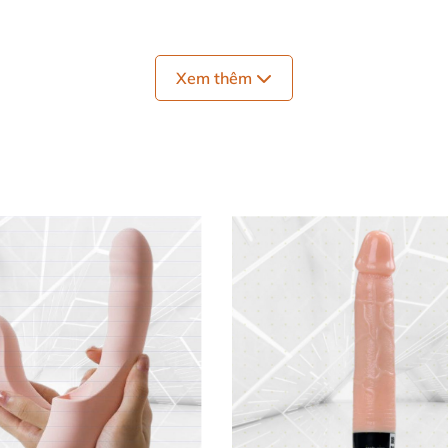
Xem thêm
ổi mượt mà để bạn tùy ý chọn.
n sạc nhanh.
g lượng pin ấn tượng cho nhiều lần trải nghiệm.
, dùng được dưới vòi sen hoặc bồn tắm.
t.
xuất tại Trung Quốc.
t của rung mini phát sáng CalExotics, vượt trội so với c
 kế thân thiện với người dùng.
 An Toàn!