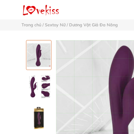
Trang chủ
/
Sextoy Nữ
/
Dương Vật Giả Đa Năng