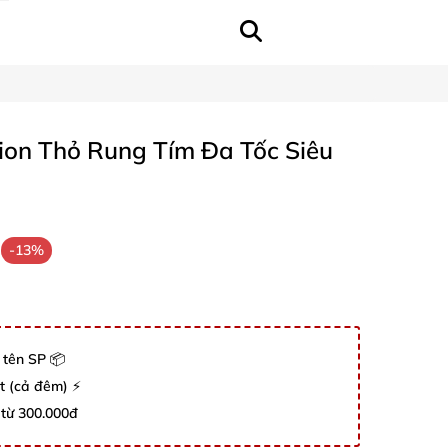
ion Thỏ Rung Tím Đa Tốc Siêu
-13%
 tên SP 📦
út (cả đêm) ⚡
 từ 300.000đ