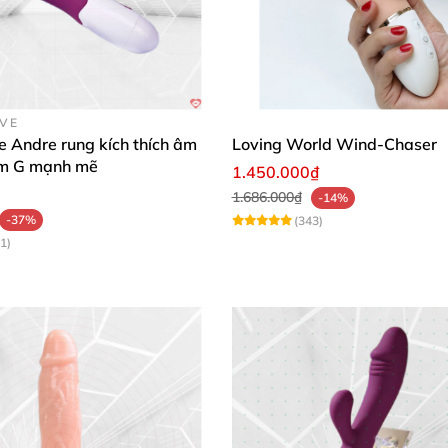
OVE
e Andre rung kích thích âm
Loving World Wind-Chaser
ểm G mạnh mẽ
1.450.000₫
1.686.000₫
-14%
-37%
(343)
1)