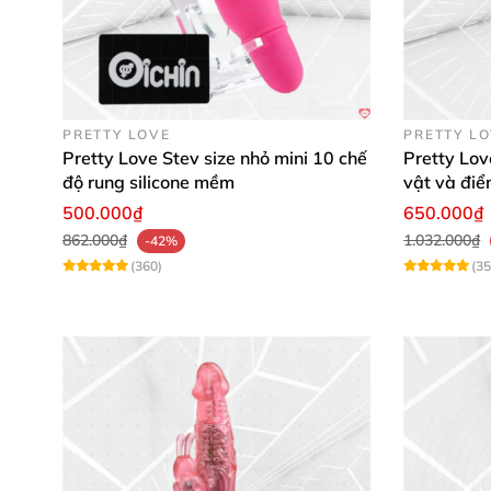
PRETTY LOVE
PRETTY L
Pretty Love Stev size nhỏ mini 10 chế
Pretty Lov
độ rung silicone mềm
vật và đi
500.000₫
650.000₫
862.000₫
1.032.000₫
-42%
(360)
(35