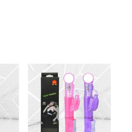
m thông thường
. Bạn
sẽ cảm nhận sự khác
trơn gốc nước
lên thân chính
và tai thỏ
để
i cử động mượt mà
, không làm hỏng chất liệu