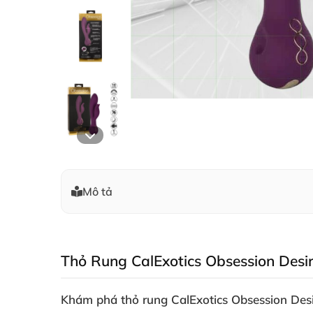
Mô tả
Thỏ Rung CalExotics Obsession Desir
Khám phá
thỏ rung CalExotics Obsession Des