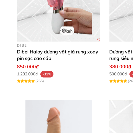
DIBE
Dibei Haloy dương vật giả rung xoay
Dương vật
pin sạc cao cấp
rung siêu 
850.000₫
380.000₫
1.232.000₫
500.000₫
-31%
(265)
(26