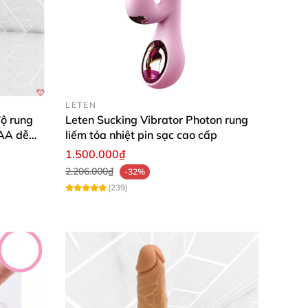
LETEN
ộ rung
Leten Sucking Vibrator Photon rung
AAA dễ
liếm tỏa nhiệt pin sạc cao cấp
1.500.000₫
2.206.000₫
-32%
(239)