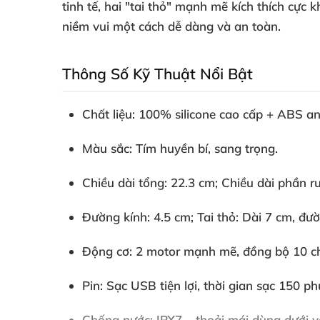
tinh tế
, hai "tai thỏ" mạnh mẽ kích thích cực k
niềm vui một cách dễ dàng
và an toàn
.
Thông Số Kỹ Thuật Nổi Bật
Chất liệu
: 100% silicone cao cấp + ABS a
Màu sắc
: Tím huyền bí
, sang trọng
.
Chiều dài tổng
: 22.3 cm;
Chiều dài phần r
Đường kính
: 4.5 cm;
Tai thỏ
: Dài 7 cm
, đư
Động cơ
: 2 motor mạnh mẽ
, đồng bộ 10 c
Pin
: Sạc USB tiện lợi
, thời gian sạc 150 ph
Chống nước
: IPX7 – thoải mái dùng dưới v