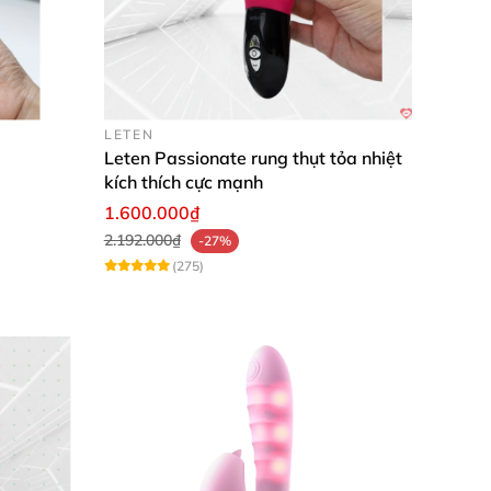
LETEN
Leten Passionate rung thụt tỏa nhiệt
kích thích cực mạnh
1.600.000₫
2.192.000₫
-27%
(275)