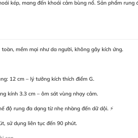
hoái kép
, mang đến khoái cảm bùng nổ
.
Sản phẩm rung 
n toàn
, mềm mại như da người
, không gây kích ứng
. ️
ung
: 12 cm – lý tưởng kích thích điểm G
.
ờng kính 3.3 cm – ôm sát vùng nhạy cảm
.
hế độ rung đa dạng từ nhẹ nhàng đến dữ dội
. ⚡
út
, sử dụng liên tục đến 90 phút
.
òi sen
.