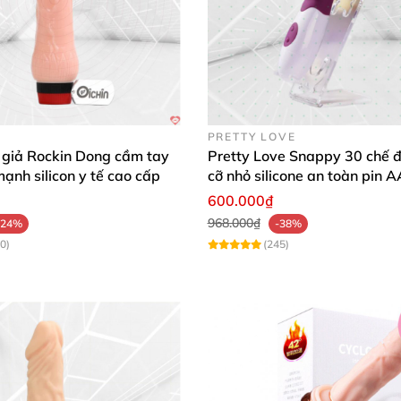
PRETTY LOVE
 giả Rockin Dong cầm tay
Pretty Love Snappy 30 chế đ
mạnh silicon y tế cao cấp
cỡ nhỏ silicone an toàn pin 
dùng
600.000₫
968.000₫
-24%
-38%
0)
(245)