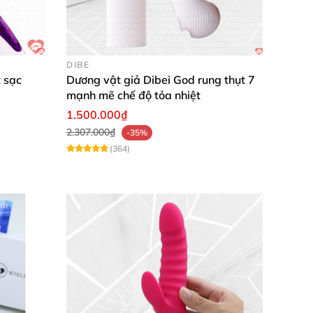
 cả tiếng không hết
. Cảm giác sang trọng
,
DIBE
 sạc
Dương vật giả Dibei God rung thụt 7
mạnh mẽ chế độ tỏa nhiệt
 Mình yêu cái thiết kế tím đẹp mắt
, trải nghiệm
1.500.000₫
2.307.000₫
-35%
(364)
ôi
để sở hữu niềm vui bất tận hôm nay!
✨