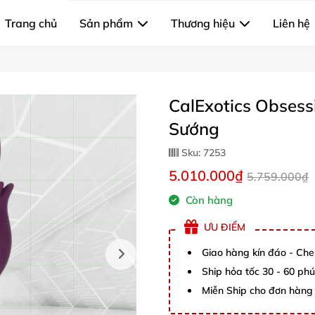
Trang chủ
Sản phẩm
Thương hiệu
Liên hệ
CalExotics Obsess
Sướng
Sku:
7253
5.010.000₫
5.759.000₫
Còn hàng
ƯU ĐIỂM
Giao hàng kín đáo - Che
Ship hỏa tốc 30 - 60 ph
Miễn Ship cho đơn hàng