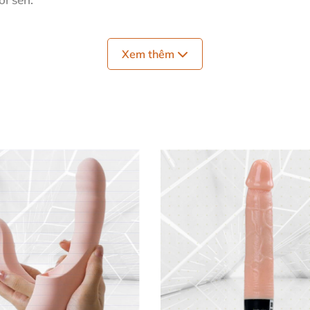
ng
. ⚖️
Xem thêm
út
của
vibrator thỏ đa tốc độ
, vượt trội so
với
các sản phẩ
ớc ấm
và xà phòng dịu nhẹ trước khi dùng
. Thoa
dầu bôi 
.
Gel bôi trơn universal
hoặc dành
riêng vùng kín giúp
mọ