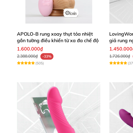
APOLO-B rung xoay thụt tỏa nhiệt
LovingWo
gắn tường điều khiển từ xa đa chế độ
giả rung n
1.600.000₫
1.450.000
2.388.000₫
1.726.000₫
-33%
(505)
(37