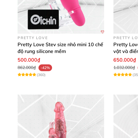
PRETTY LOVE
PRETTY L
Pretty Love Stev size nhỏ mini 10 chế
Pretty Lov
độ rung silicone mềm
vật và đi
500.000₫
650.000₫
862.000₫
1.032.000₫
-42%
(360)
(35