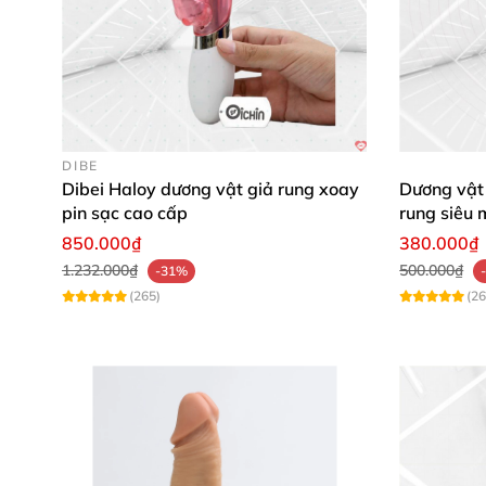
DIBE
Dibei Haloy dương vật giả rung xoay
Dương vật
pin sạc cao cấp
rung siêu 
850.000₫
380.000₫
1.232.000₫
500.000₫
-31%
(265)
(26