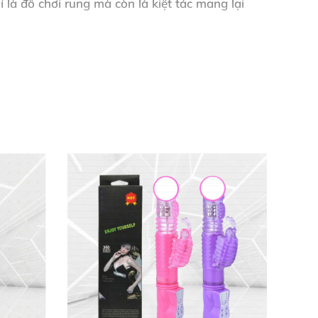
 là đồ chơi rung mà còn là kiệt tác mang lại
 trước khi cất. Luôn dùng gel bôi trơn gốc
ện lợi, biến mọi buổi chơi thành niềm vui
hưa từng thấy! Chất liệu mềm mại, dùng lâu