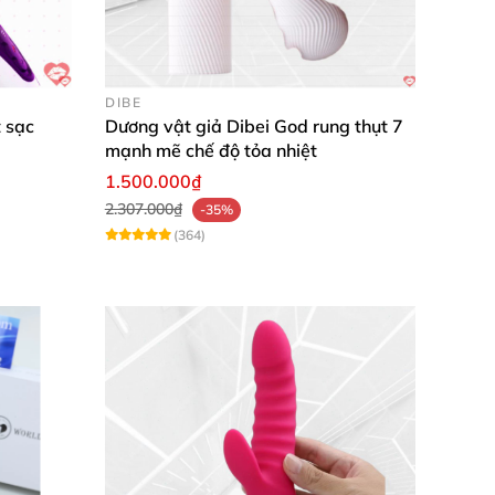
DIBE
 sạc
Dương vật giả Dibei God rung thụt 7
mạnh mẽ chế độ tỏa nhiệt
1.500.000₫
2.307.000₫
-35%
(364)