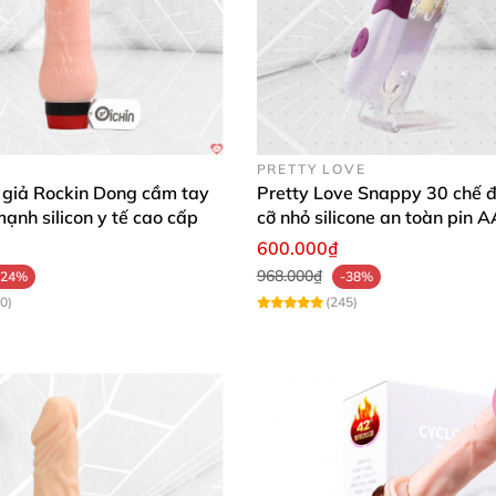
PRETTY LOVE
 giả Rockin Dong cầm tay
Pretty Love Snappy 30 chế đ
mạnh silicon y tế cao cấp
cỡ nhỏ silicone an toàn pin 
dùng
600.000₫
968.000₫
-24%
-38%
0)
(245)