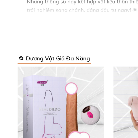
Những thông số này kết hợp vật liệu thân thiệ
trải nghiệm sang chảnh, đáng đầu tư ngay! 🌟
Hướng Dẫn Sử Dụng & Chăm Sóc Siê
Vệ sinh Avery đơn giản: Rửa bằng nước ấm và 
nước để giữ bề mặt mịn màng như mới, tránh l
📂 Dương Vật Giả Đa Năng
Quy trình nhanh chóng này giúp sản phẩm luôn
bất tận! 💦
Nhận Xét Từ Khách Hàng Thực Tế 
Ngọc Lan (Hà Nội):
"Avery G-Spot Vibrator mịn màng siêu đỉnh, k
không mỏi, yêu lắm luôn! ❤️"