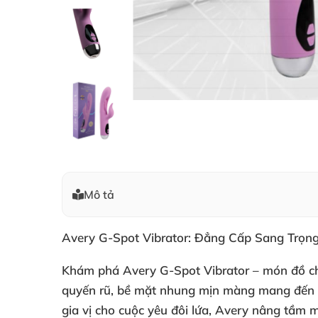
Mô tả
Avery G-Spot Vibrator: Đẳng Cấp Sang Trọn
Khám phá Avery G-Spot Vibrator – món đồ chơi
quyến rũ, bề mặt nhung mịn màng mang đến kí
gia vị cho cuộc yêu đôi lứa, Avery nâng tầm 