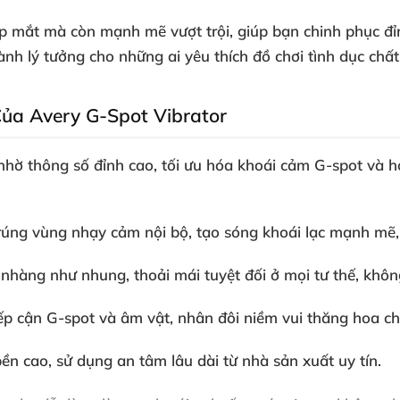
mắt mà còn mạnh mẽ vượt trội, giúp bạn chinh phục đỉnh
ành lý tưởng cho những ai yêu thích đồ chơi tình dục chấ
ủa Avery G-Spot Vibrator
nhờ thông số đỉnh cao, tối ưu hóa khoái cảm G-spot và 
úng vùng nhạy cảm nội bộ, tạo sóng khoái lạc mạnh mẽ, 
 nhàng như nhung, thoải mái tuyệt đối ở mọi tư thế, khôn
ếp cận G-spot và âm vật, nhân đôi niềm vui thăng hoa chỉ 
n cao, sử dụng an tâm lâu dài từ nhà sản xuất uy tín.