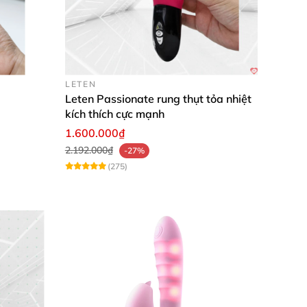
LETEN
Leten Passionate rung thụt tỏa nhiệt
kích thích cực mạnh
1.600.000₫
2.192.000₫
-27%
(275)