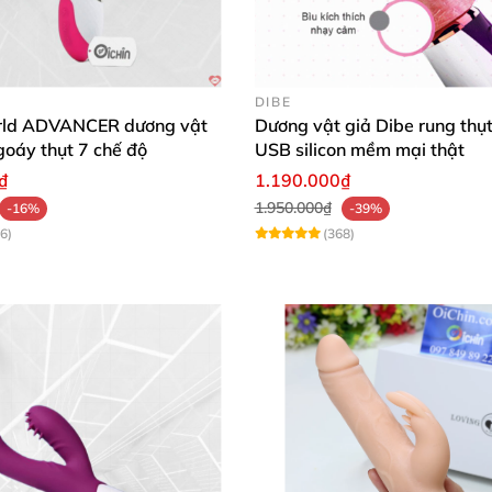
DIBE
rld ADVANCER dương vật
Dương vật giả Dibe rung thụt
goáy thụt 7 chế độ
USB silicon mềm mại thật
₫
1.190.000₫
1.950.000₫
-16%
-39%
6)
(368)