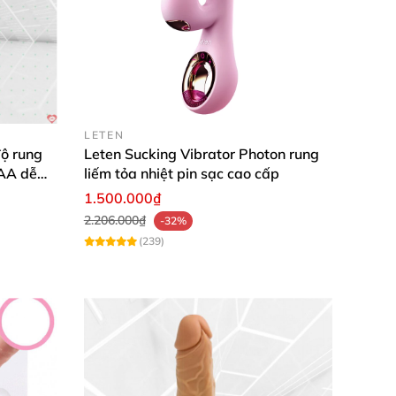
LETEN
ộ rung
Leten Sucking Vibrator Photon rung
AAA dễ
liếm tỏa nhiệt pin sạc cao cấp
1.500.000₫
2.206.000₫
-32%
(239)