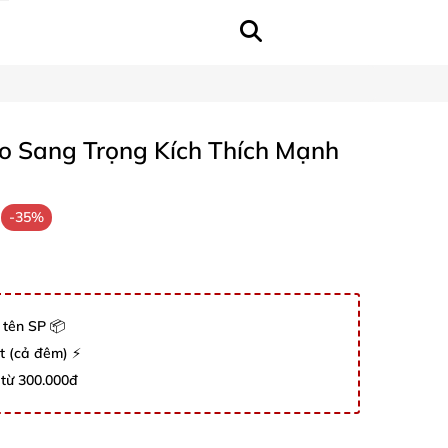
o Sang Trọng Kích Thích Mạnh
-35%
 tên SP 📦
út (cả đêm) ⚡
 từ 300.000đ