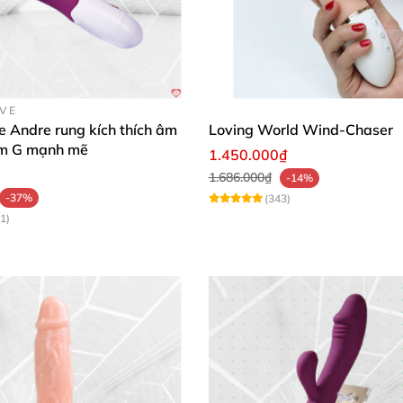
OVE
e Andre rung kích thích âm
Loving World Wind-Chaser
ểm G mạnh mẽ
1.450.000₫
1.686.000₫
-14%
-37%
(343)
1)