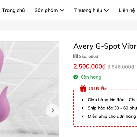
Trang chủ
Sản phẩm
Thương hiệu
Liên hệ
Avery G-Spot Vibr
Sku:
6963
2.500.000₫
3.846.000₫
Còn hàng
ƯU ĐIỂM
Giao hàng kín đáo - Che
Ship hỏa tốc 30 - 60 ph
Miễn Ship cho đơn hàng