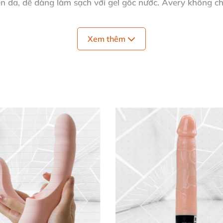
n da, dễ dàng làm sạch với gel gốc nước. Avery không chỉ
Xem thêm
u Dễ 🛁
xà phòng chuyên dụng trước/sau mỗi lần dùng, lau khô kỹ
oại dầu gây hại.
 sẵn sàng, an toàn và vệ sinh 100%. Bạn sẽ mê mẩn sự ti
⭐⭐⭐⭐⭐
ích thích G-spot chính xác khiến mình 'lên đỉnh' nhanh c