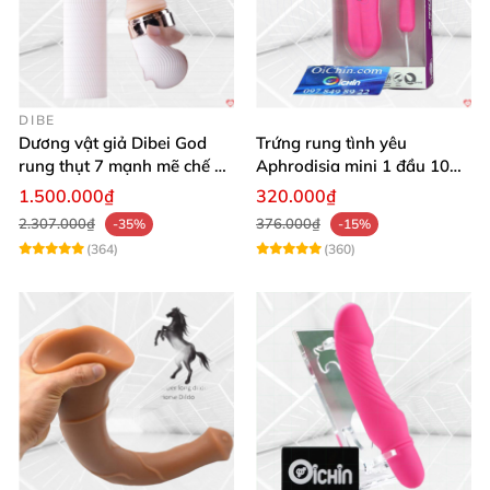
DIBE
Dương vật giả Dibei God
Trứng rung tình yêu
rung thụt 7 mạnh mẽ chế độ
Aphrodisia mini 1 đầu 10
tỏa nhiệt
chế độ rung đa năng
1.500.000₫
320.000₫
2.307.000₫
376.000₫
-35%
-15%
(364)
(360)