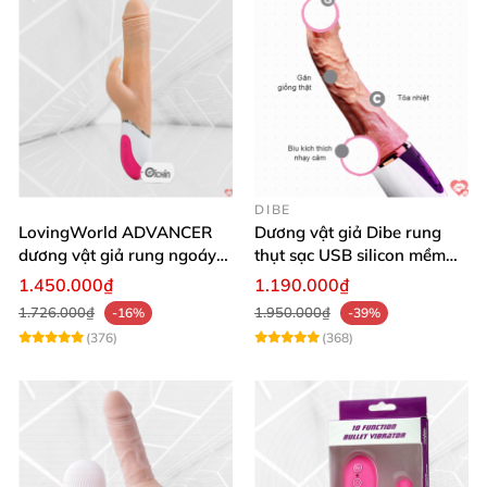
DIBE
LovingWorld ADVANCER
Dương vật giả Dibe rung
dương vật giả rung ngoáy
thụt sạc USB silicon mềm
thụt 7 chế độ
mại thật
1.450.000₫
1.190.000₫
1.726.000₫
1.950.000₫
-16%
-39%
(376)
(368)