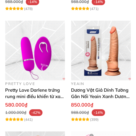
988.000₫
988.000₫
-14%
-14%
(478)
(471)
PRETTY LOVE
YEAIN
Pretty Love Darlene trứng
Dương Vật Giả Dính Tường
rung mini điều khiển từ xa
Gân Nổi Yeain Xanh Dương
12 chế độ rung mạnh
8.2 Siêu Thật
580.000₫
850.000₫
1.000.000₫
988.000₫
-42%
-14%
(441)
(399)