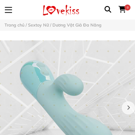
0
Trang chủ
/
Sextoy Nữ
/
Dương Vật Giả Đa Năng