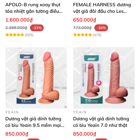
APOLO-B rung xoay thụt
FEMALE HARNESS dương
tỏa nhiệt gắn tường điều
vật giả đôi đầu cho Les
khiển từ xa đa chế độ
massage cực sướng
1.600.000₫
650.000₫
2.388.000₫
773.000₫
-33%
-16%
(505)
(479)
YEAIN
YEAIN
Dương vật giả dính tường
Dương vật giả dính tường
có bìu Yeain 9.5 mềm mại
có bìu Yeain 7.0 như thật
thật
850.000₫
850.000₫