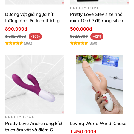
PRETTY LOVE
Dương vật giả ngựa hít
Pretty Love Stev size nhỏ
tường lớn siêu kích thích gai
mini 10 chế độ rung silicone
nổi
mềm
890.000₫
500.000₫
1.202.000₫
862.000₫
-26%
-42%
(360)
(360)
PRETTY LOVE
Pretty Love Andre rung kích
Loving World Wind-Chaser
thích âm vật và điểm G
1.450.000₫