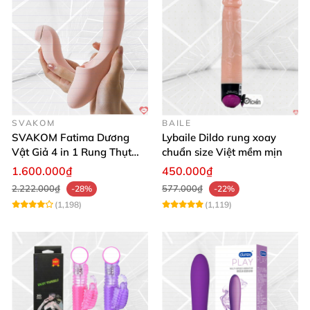
SVAKOM
BAILE
SVAKOM Fatima Dương
Lybaile Dildo rung xoay
Vật Giả 4 in 1 Rung Thụt
chuẩn size Việt mềm mịn
Hút Toả Nhiệt Massage Cho
1.600.000₫
450.000₫
Nữ
2.222.000₫
577.000₫
-28%
-22%
(1,198)
(1,119)