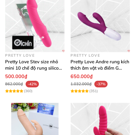
mua ngay hôm nay
để sở hữu khoái cảm bất tận và
nâng tầm đời sống riêng tư. Thêm vào giỏ hàng thôi
nào! 🚀
PRETTY LOVE
PRETTY LOVE
Pretty Love Stev size nhỏ
Pretty Love Andre rung kích
mini 10 chế độ rung silicone
thích âm vật và điểm G
mềm
mạnh mẽ
500.000₫
650.000₫
862.000₫
1.032.000₫
-42%
-37%
(360)
(351)