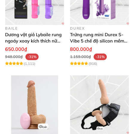
BAILE
DUREX
Dương vật giả Lybaile rung
Trứng rung mini Durex S-
ngoáy xoay kích thích nữ
Vibe 5 chế độ silicon mềm
thủ dâm
mịn cao cấp
650.000₫
800.000₫
948.000₫
1.159.000₫
-31%
-31%
(1,111)
(916)