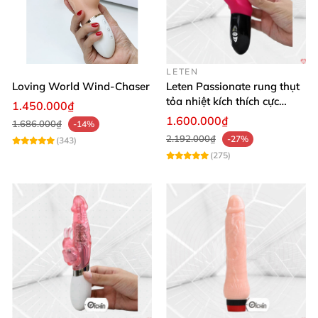
LETEN
Loving World Wind-Chaser
Leten Passionate rung thụt
tỏa nhiệt kích thích cực
1.450.000₫
mạnh
1.600.000₫
1.686.000₫
-14%
2.192.000₫
-27%
(343)
(275)