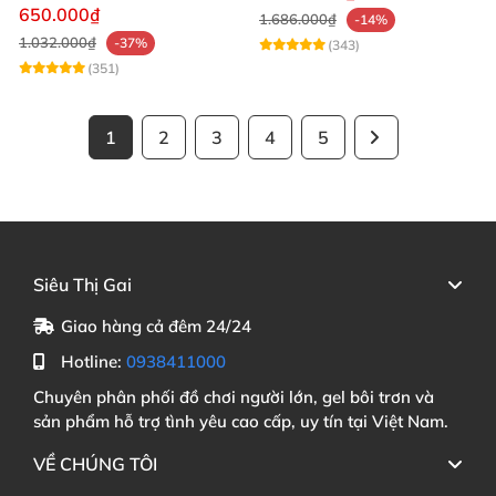
mạnh mẽ
650.000₫
1.686.000₫
-14%
1.032.000₫
-37%
(343)
(351)
1
2
3
4
5
Siêu Thị Gai
Giao hàng cả đêm 24/24
Hotline:
0938411000
Chuyên phân phối đồ chơi người lớn, gel bôi trơn và
sản phẩm hỗ trợ tình yêu cao cấp, uy tín tại Việt Nam.
VỀ CHÚNG TÔI