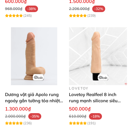
600.000₫
1.500.000₫
968.000₫
2.206.000₫
-38%
-32%
(245)
(239)
LOVETOY
Dương vật giả Apolo rung
Lovetoy Realfeel 8 inch
ngoáy gắn tường tỏa nhiệt
rung mạnh silicone siêu
đa chế độ
mềm
1.300.000₫
500.000₫
2.000.000₫
610.000₫
-35%
-18%
(236)
(191)