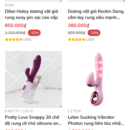
DIBE
Dibei Haloy dương vật giả
Dương vật giả Rockin Dong
rung xoay pin sạc cao cấp
cầm tay rung siêu mạnh
silicon y tế cao cấp
850.000₫
380.000₫
1.232.000₫
500.000₫
-31%
-24%
(265)
(260)
PRETTY LOVE
LETEN
Pretty Love Snappy 30 chế
Leten Sucking Vibrator
độ rung cỡ nhỏ silicone an
Photon rung liếm tỏa nhiệt
toàn pin AAA dễ dùng
pin sạc cao cấp