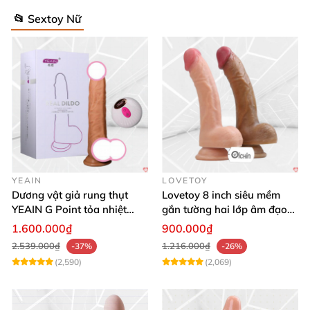
📂 Sextoy Nữ
YEAIN
LOVETOY
Dương vật giả rung thụt
Lovetoy 8 inch siêu mềm
YEAIN G Point tỏa nhiệt
gắn tường hai lớp âm đạo
điều khiển từ xa
giả chuẩn y tế
1.600.000₫
900.000₫
2.539.000₫
1.216.000₫
-37%
-26%
(2,590)
(2,069)