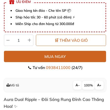
ƯU ĐIỂM
Giao hàng kín đáo - Che tên SP 📦
Ship hỏa tốc 30 - 60 phút (cả đêm) ⚡
Miễn Ship cho đơn hàng từ 300.000đ
🛒 THÊM VÀO GIỎ
MUA NGAY
📞 Tư vấn
0938411000
(24/7)
Mô tả
−
100%
+
Aura Dual Ripple – Đôi Sóng Rung Đỉnh Cao Thăng
Hoa! ✨