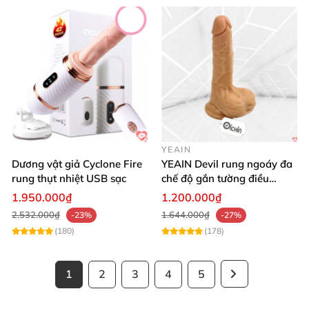
YEAIN
Dương vật giả Cyclone Fire
YEAIN Devil rung ngoáy đa
rung thụt nhiệt USB sạc
chế độ gắn tường điều
khiển từ xa tiện lợi
1.950.000₫
1.200.000₫
2.532.000₫
1.644.000₫
-23%
-27%
(180)
(178)
1
2
3
4
5