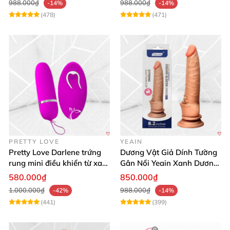
988.000₫
988.000₫
-14%
-14%
(478)
(471)
PRETTY LOVE
YEAIN
Pretty Love Darlene trứng
Dương Vật Giả Dính Tường
rung mini điều khiển từ xa
Gân Nổi Yeain Xanh Dương
12 chế độ rung mạnh
8.2 Siêu Thật
580.000₫
850.000₫
1.000.000₫
988.000₫
-42%
-14%
(441)
(399)