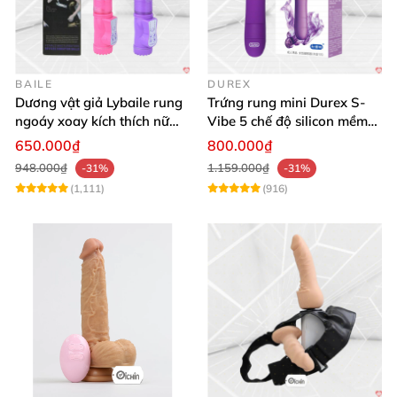
BAILE
DUREX
Dương vật giả Lybaile rung
Trứng rung mini Durex S-
ngoáy xoay kích thích nữ
Vibe 5 chế độ silicon mềm
thủ dâm
mịn cao cấp
650.000₫
800.000₫
948.000₫
1.159.000₫
-31%
-31%
(1,111)
(916)