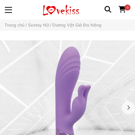
0
Trang chủ
/
Sextoy Nữ
/
Dương Vật Giả Đa Năng