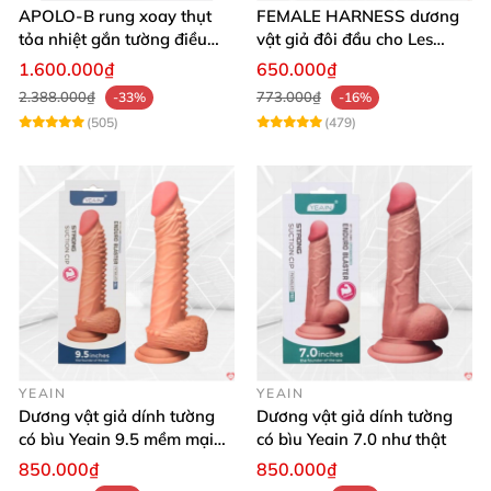
APOLO-B rung xoay thụt
FEMALE HARNESS dương
tỏa nhiệt gắn tường điều
vật giả đôi đầu cho Les
khiển từ xa đa chế độ
massage cực sướng
1.600.000₫
650.000₫
2.388.000₫
773.000₫
-33%
-16%
(505)
(479)
YEAIN
YEAIN
Dương vật giả dính tường
Dương vật giả dính tường
có bìu Yeain 9.5 mềm mại
có bìu Yeain 7.0 như thật
thật
850.000₫
850.000₫