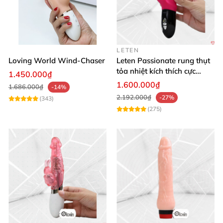
ngay.
Bạn có muốn tôi điều chỉnh giọng văn cho phong
cách thân thiện hơn hay chuyên nghiệp hơn không?
LETEN
Loving World Wind-Chaser
Leten Passionate rung thụt
tỏa nhiệt kích thích cực
1.450.000₫
mạnh
1.600.000₫
1.686.000₫
-14%
2.192.000₫
-27%
(343)
(275)