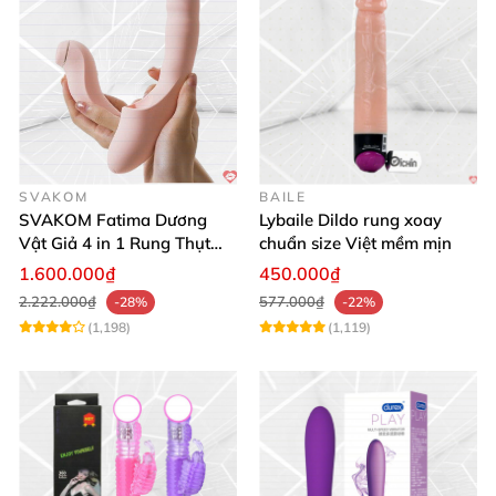
SVAKOM
BAILE
SVAKOM Fatima Dương
Lybaile Dildo rung xoay
Vật Giả 4 in 1 Rung Thụt
chuẩn size Việt mềm mịn
Hút Toả Nhiệt Massage Cho
1.600.000₫
450.000₫
Nữ
2.222.000₫
577.000₫
-28%
-22%
(1,198)
(1,119)