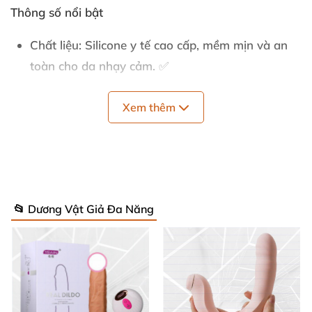
Thông số nổi bật
Chất liệu: Silicone y tế cao cấp, mềm mịn và an
toàn cho da nhạy cảm. ✅
Thiết kế: Hình thỏ đôi (dual bunny) với kích thước
Xem thêm
vừa vặn, phù hợp cho mọi vóc dáng.
Chế độ rung: Đa tần số với nhiều mức điều chỉnh,
từ nhẹ nhàng đến mạnh mẽ, dễ thao tác. ⚡
Động cơ: Hai động cơ độc lập kích thích đồng
📂 Dương Vật Giả Đa Năng
thời điểm G và âm vật cho khoái cảm nhân đôi.
Thời lượng pin: Lên đến 2 giờ sử dụng liên tục sau
1,5 giờ sạc nhanh USB tiện lợi.