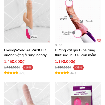
DIBE
LovingWorld ADVANCER
Dương vật giả Dibe rung
dương vật giả rung ngoáy
thụt sạc USB silicon mềm
thụt 7 chế độ
mại thật
1.450.000₫
1.190.000₫
1.726.000₫
1.950.000₫
-16%
-39%
(376)
(368)