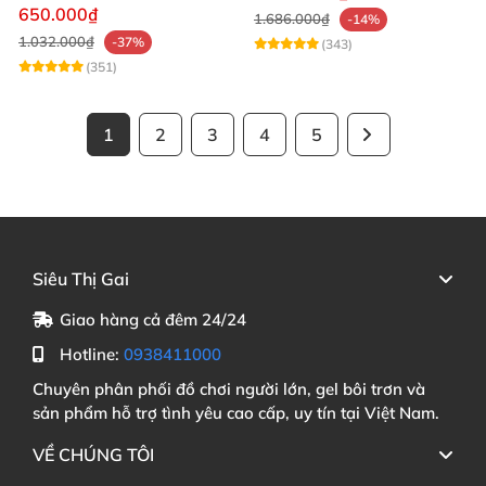
mạnh mẽ
650.000₫
1.686.000₫
-14%
1.032.000₫
-37%
(343)
(351)
1
2
3
4
5
Siêu Thị Gai
Giao hàng cả đêm 24/24
Hotline:
0938411000
Chuyên phân phối đồ chơi người lớn, gel bôi trơn và
sản phẩm hỗ trợ tình yêu cao cấp, uy tín tại Việt Nam.
VỀ CHÚNG TÔI