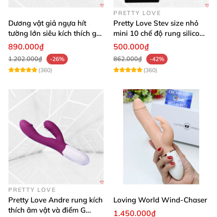
PRETTY LOVE
Dương vật giả ngựa hít
Pretty Love Stev size nhỏ
tường lớn siêu kích thích gai
mini 10 chế độ rung silicone
nổi
mềm
890.000₫
500.000₫
1.202.000₫
862.000₫
-26%
-42%
(360)
(360)
PRETTY LOVE
Pretty Love Andre rung kích
Loving World Wind-Chaser
thích âm vật và điểm G
1.450.000₫