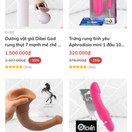
DIBE
Dương vật giả Dibei God
Trứng rung tình yêu
rung thụt 7 mạnh mẽ chế độ
Aphrodisia mini 1 đầu 10
tỏa nhiệt
chế độ rung đa năng
1.500.000₫
320.000₫
2.307.000₫
376.000₫
-35%
-15%
(364)
(360)