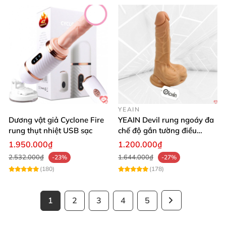
YEAIN
Dương vật giả Cyclone Fire
YEAIN Devil rung ngoáy đa
rung thụt nhiệt USB sạc
chế độ gắn tường điều
khiển từ xa tiện lợi
1.950.000₫
1.200.000₫
2.532.000₫
1.644.000₫
-23%
-27%
(180)
(178)
1
2
3
4
5