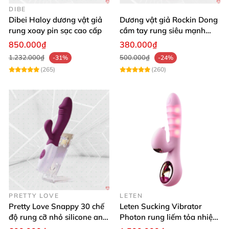
DIBE
Dibei Haloy dương vật giả
Dương vật giả Rockin Dong
rung xoay pin sạc cao cấp
cầm tay rung siêu mạnh
silicon y tế cao cấp
850.000₫
380.000₫
1.232.000₫
500.000₫
-31%
-24%
(265)
(260)
PRETTY LOVE
LETEN
Pretty Love Snappy 30 chế
Leten Sucking Vibrator
độ rung cỡ nhỏ silicone an
Photon rung liếm tỏa nhiệt
toàn pin AAA dễ dùng
pin sạc cao cấp