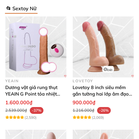
📂 Sextoy Nữ
YEAIN
LOVETOY
Dương vật giả rung thụt
Lovetoy 8 inch siêu mềm
YEAIN G Point tỏa nhiệt
gắn tường hai lớp âm đạo
điều khiển từ xa
giả chuẩn y tế
1.600.000₫
900.000₫
2.539.000₫
1.216.000₫
-37%
-26%
(2,590)
(2,069)