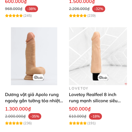
600.000₫
1.500.000₫
968.000₫
2.206.000₫
-38%
-32%
(245)
(239)
LOVETOY
Dương vật giả Apolo rung
Lovetoy Realfeel 8 inch
ngoáy gắn tường tỏa nhiệt
rung mạnh silicone siêu
đa chế độ
mềm
1.300.000₫
500.000₫
2.000.000₫
610.000₫
-35%
-18%
(236)
(191)